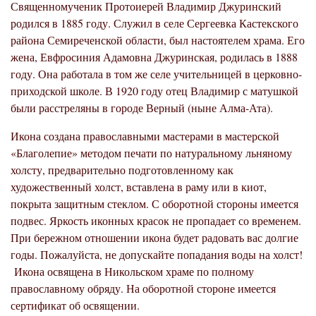
Священномученик
Протоиерей Владимир Джуринский
родился в 1885 году. Служил в селе Сергеевка Кастекского
района Семиреченской области, был настоятелем храма. Его
жена, Евфросиния Адамовна Джуринская, родилась в 1888
году. Она работала в том же селе учительницей в церковно-
приходской школе. В 1920 году отец Владимир с матушкой
были расстреляны в городе Верный (ныне Алма-Ата).
Икона создана православными мастерами в мастерской
«Благолепие» методом печати по натуральному льняному
холсту, предварительно подготовленному как
художественный холст, вставлена в раму или в киот,
покрыта защитным стеклом. С оборотной стороны имеется
подвес. Яркость иконных красок не пропадает со временем.
При бережном отношении икона будет радовать вас долгие
годы. Пожалуйста, не допускайте попадания воды на холст!
Икона освящена в Никольском храме по полному
православному обряду. На оборотной стороне имеется
сертификат об освящении.