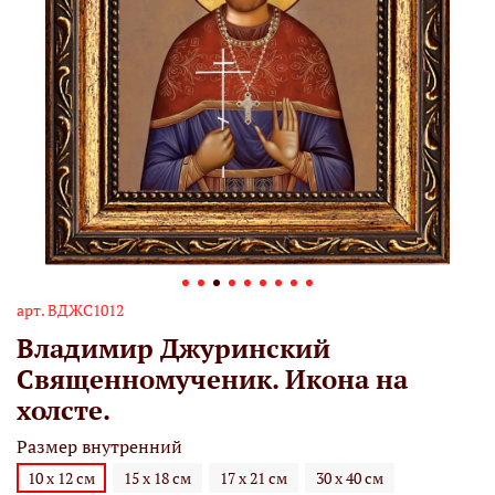
арт.
ВДЖС1012
Владимир Джуринский
Священномученик. Икона на
холсте.
Размер внутренний
10 х 12 см
15 х 18 см
17 х 21 см
30 х 40 см