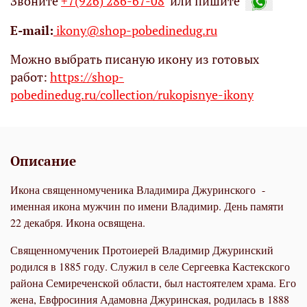
Звоните
+7(926) 286-67-08
или пишите
Е-mail:
ikony@shop-pobedinedug.ru
Можно выбрать писаную икону из готовых
работ:
https://shop-
pobedinedug.ru/collection/rukopisnye-ikony
Описание
Икона священномученика Владимира Джуринского -
именная икона мужчин по имени Владимир. День памяти
22 декабря. Икона освящена.
Священномученик
Протоиерей Владимир Джуринский
родился в 1885 году. Служил в селе Сергеевка Кастекского
района Семиреченской области, был настоятелем храма. Его
жена, Евфросиния Адамовна Джуринская, родилась в 1888