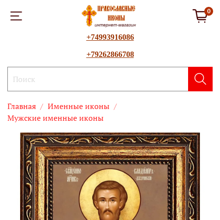
0
+74993916086
+79262866708
Главная
Именные иконы
Мужские именные иконы