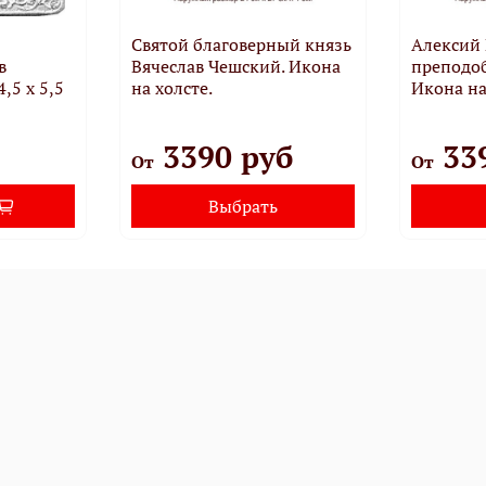
Святой благоверный князь
Алексий
в
Вячеслав Чешский. Икона
преподоб
,5 х 5,5
на холсте.
Икона на
3390 руб
33
От
От
Выбрать