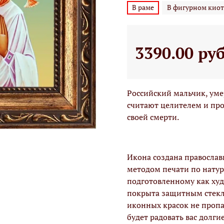
В раме
В фигурном киот
3390.00 ру
Российский мальчик, уме
считают целителем и пр
своей смерти.
Икона создана правосла
методом печати по натур
подготовленному как худо
покрыта защитным стекло
иконных красок не проп
будет радовать вас долги