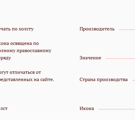
чать по холсту
Производитель
кона освящена по
олному православному
бряду
Значение
гут отличаться от
редставленных на сайте.
Страна производства
олст
Икона