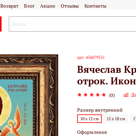
Возврат
Блог
Акции
Отзывы
Контакты
арт.
456079531
Вячеслав К
отрок. Икон
Д
(0)
Размер внутренний
10 х 12 см
15 х 18 см
1
Оформление