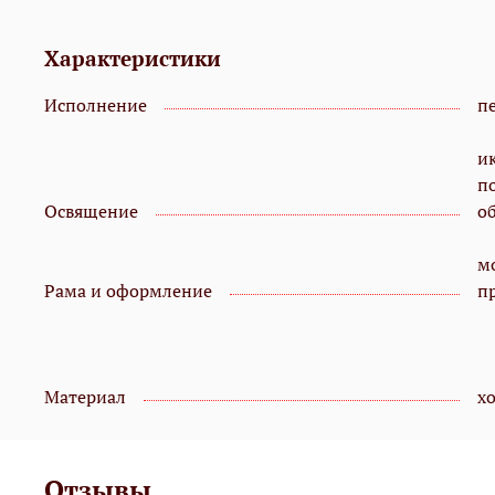
Характеристики
Исполнение
пе
и
п
Освящение
о
мо
Рама и оформление
п
Материал
х
Отзывы