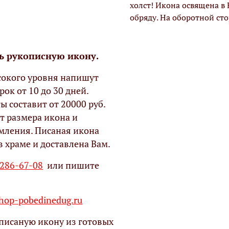
холст! Икона освящена в
обряду. На оборотной ст
ь рукописную икону.
окого уровня напишут
рок от 10 до 30 дней.
ы составит от 20000 руб.
т размера икона и
мления. Писаная икона
в храме и доставлена Вам.
 286-67-08
или пишите
op-pobedinedug.ru
писаную икону из готовых