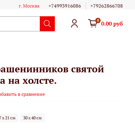
г. Москва
+74993916086
+79262866708
0
0.00 руб
рашенинников святой
а на холсте.
обавить в сравнение
7 х 21 см
30 х 40 см