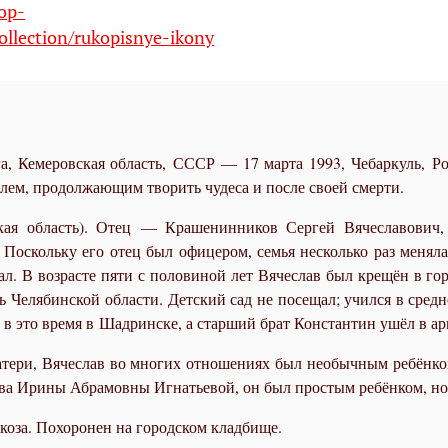
hop-
ollection/rukopisnye-ikony
, Кемеровская область, СССР — 17 марта 1993, Чебаркуль, Ро
лем, продолжающим творить чудеса и после своей смерти.
ская область). Отец — Крашенинников Сергей Вячеславови
Поскольку его отец был офицером, семья несколько раз меняла 
рал. В возрасте пяти с половиной лет Вячеслав был крещён в г
ь Челябинской области. Детский сад не посещал; учился в средн
 в это время в Шадринске, а старший брат Константин ушёл в а
тери, Вячеслав во многих отношениях был необычным ребёнком
а Ирины Абрамовны Игнатьевой, он был простым ребёнком, но
коза
. Похоронен на городском кладбище.