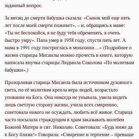
заданный вопрос.
За месяц до смерти бабушка сказала: «Сынок мой еще пять
лет после моей смерти поживет», – и, обращаясь к маме:
«Ты не беспокойся, я не буду тебя обременять, я очень
быстро умру». Папа умер в 1958 году, спустя пять лет. А
мама в 1991 году постриглась в монахини…» (Подробнее о
жизни старицы Мисаилы можно прочесть в книге, которую
написала внучка старицы Людмила Соколова «По молитвам
бабушки».)
Прозорливая старица Мисаила была источником духовного
света, по её молитвам крепла вера людей, возрастало
упование на Бога. Она никогда не унывала, умела видеть
лишь светлую сторону жизни, учила всех смирению,
советовала никого не осуждать, любить всё живое. Старица
часто посылала страждущим в храм заказывать молебен
Божией Матери и свт. Николаю. Советовала: «Будь ниже да
к Богу ближе!» Говорила: «Смирение и терпение – превыше