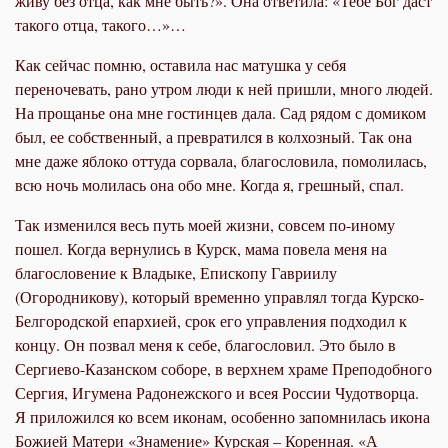
живу без отца, как мне быть?». Она ответила: «Тебе Бог даст
такого отца, такого…»…
Как сейчас помню, оставила нас матушка у себя
переночевать, рано утром люди к ней пришли, много людей.
На прощанье она мне гостинцев дала. Сад рядом с домиком
был, ее собственный, а превратился в колхозный. Так она
мне даже яблоко оттуда сорвала, благословила, помолилась,
всю ночь молилась она обо мне. Когда я, грешный, спал.
Так изменился весь путь моей жизни, совсем по-иному
пошел. Когда вернулись в Курск, мама повела меня на
благословение к Владыке, Епископу Гавриилу
(Огородникову), который временно управлял тогда Курско-
Белгородской епархией, срок его управления подходил к
концу. Он позвал меня к себе, благословил. Это было в
Сергиево-Казанском соборе, в верхнем храме Преподобного
Сергия, Игумена Радонежского и всея России Чудотворца.
Я приложился ко всем иконам, особенно запомнилась икона
Божией Матери «Знамение» Курская – Коренная. «А