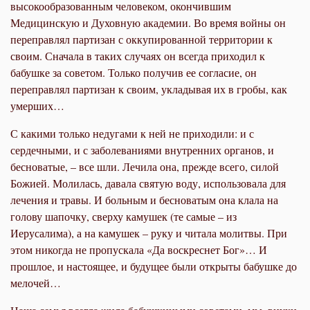
высокообразованным человеком, окончившим
Медицинскую и Духовную академии. Во время войны он
переправлял партизан с оккупированной территории к
своим. Сначала в таких случаях он всегда приходил к
бабушке за советом. Только получив ее согласие, он
переправлял партизан к своим, укладывая их в гробы, как
умерших…
С какими только недугами к ней не приходили: и с
сердечными, и с заболеваниями внутренних органов, и
бесноватые, – все шли. Лечила она, прежде всего, силой
Божией. Молилась, давала святую воду, использовала для
лечения и травы. И больным и бесноватым она клала на
голову шапочку, сверху камушек (те самые – из
Иерусалима), а на камушек – руку и читала молитвы. При
этом никогда не пропускала «Да воскреснет Бог»… И
прошлое, и настоящее, и будущее были открыты бабушке до
мелочей…