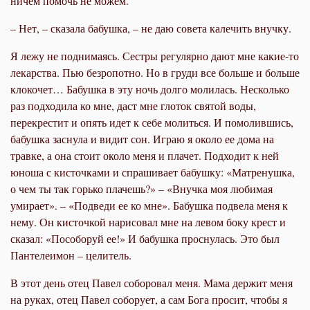
ничем помочь не можем.
– Нет, – сказала бабушка, – не даю совета калечить внучку.
Я лежу не поднимаясь. Сестры регулярно дают мне какие-то
лекарства. Пью безропотно. Но в груди все больше и больше
клокочет… Бабушка в эту ночь долго молилась. Несколько
раз подходила ко мне, даст мне глоток святой воды,
перекрестит и опять идет к себе молиться. И помолившись,
бабушка заснула и видит сон. Играю я около ее дома на
травке, а она стоит около меня и плачет. Подходит к ней
юноша с кисточками и спрашивает бабушку: «Матренушка,
о чем ты так горько плачешь?» – «Внучка моя любимая
умирает». – «Подведи ее ко мне». Бабушка подвела меня к
нему. Он кисточкой нарисовал мне на левом боку крест и
сказал: «Пособоруй ее!» И бабушка проснулась. Это был
Пантелеимон – целитель.
В этот день отец Павел соборовал меня. Мама держит меня
на руках, отец Павел соборует, а сам Бога просит, чтобы я