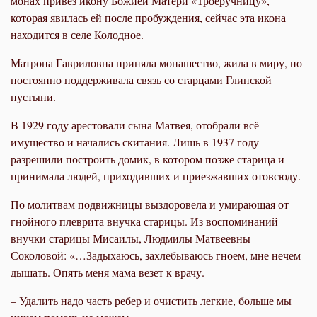
монах привез икону Божией Матери «Троеручницу»,
которая явилась ей после пробуждения, сейчас эта икона
находится в селе Колодное.
Матрона Гавриловна приняла монашество, жила в миру, но
постоянно поддерживала связь со старцами Глинской
пустыни.
В 1929 году арестовали сына Матвея, отобрали всё
имущество и начались скитания. Лишь в 1937 году
разрешили построить домик, в котором позже старица и
принимала людей, приходивших и приезжавших отовсюду.
По молитвам подвижницы выздоровела и умирающая от
гнойного плеврита внучка старицы. Из воспоминаний
внучки старицы Мисаилы, Людмилы Матвеевны
Соколовой: «…Задыхаюсь, захлебываюсь гноем, мне нечем
дышать. Опять меня мама везет к врачу.
– Удалить надо часть ребер и очистить легкие, больше мы