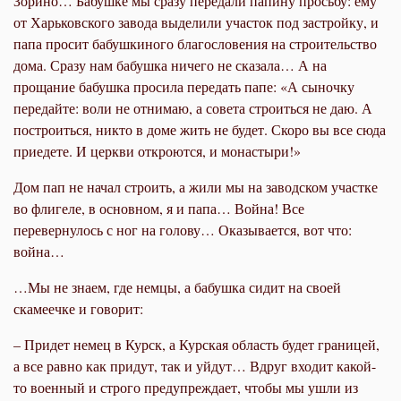
Зорино… Бабушке мы сразу передали папину просьбу: ему
от Харьковского завода выделили участок под застройку, и
папа просит бабушкиного благословения на строительство
дома. Сразу нам бабушка ничего не сказала… А на
прощание бабушка просила передать папе: «А сыночку
передайте: воли не отнимаю, а совета строиться не даю. А
построиться, никто в доме жить не будет. Скоро вы все сюда
приедете. И церкви откроются, и монастыри!»
Дом пап не начал строить, а жили мы на заводском участке
во флигеле, в основном, я и папа… Война! Все
перевернулось с ног на голову… Оказывается, вот что:
война…
…Мы не знаем, где немцы, а бабушка сидит на своей
скамеечке и говорит:
– Придет немец в Курск, а Курская область будет границей,
а все равно как придут, так и уйдут… Вдруг входит какой-
то военный и строго предупреждает, чтобы мы ушли из