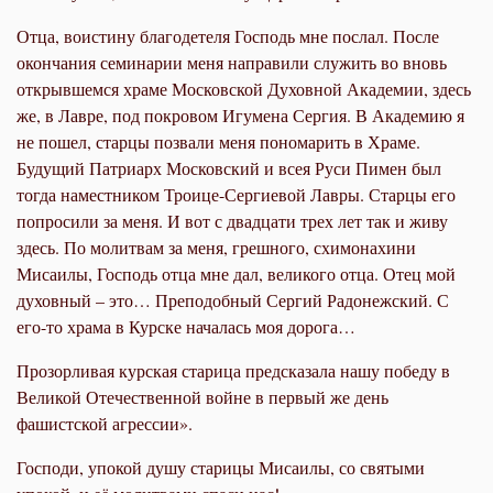
Отца, воистину благодетеля Господь мне послал. После
окончания семинарии меня направили служить во вновь
открывшемся храме Московской Духовной Академии, здесь
же, в Лавре, под покровом Игумена Сергия. В Академию я
не пошел, старцы позвали меня пономарить в Храме.
Будущий Патриарх Московский и всея Руси Пимен был
тогда наместником Троице-Сергиевой Лавры. Старцы его
попросили за меня. И вот с двадцати трех лет так и живу
здесь. По молитвам за меня, грешного, схимонахини
Мисаилы, Господь отца мне дал, великого отца. Отец мой
духовный – это… Преподобный Сергий Радонежский. С
его-то храма в Курске началась моя дорога…
Прозорливая курская старица предсказала нашу победу в
Великой Отечественной войне в первый же день
фашистской агрессии».
Господи, упокой душу старицы Мисаилы, со святыми