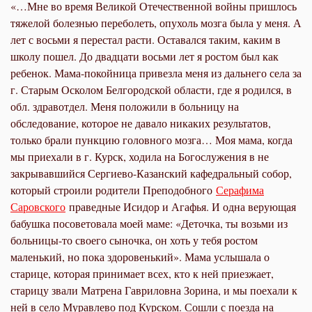
«…Мне во время Великой Отечественной войны пришлось
тяжелой болезнью переболеть, опухоль мозга была у меня. А
лет с восьми я перестал расти. Оставался таким, каким в
школу пошел. До двадцати восьми лет я ростом был как
ребенок. Мама-покойница привезла меня из дальнего села за
г. Старым Осколом Белгородской области, где я родился, в
обл. здравотдел. Меня положили в больницу на
обследование, которое не давало никаких результатов,
только брали пункцию головного мозга… Моя мама, когда
мы приехали в г. Курск, ходила на Богослужения в не
закрывавшийся Сергиево-Казанский кафедральный собор,
который строили родители Преподобного
Серафима
Саровского
праведные Исидор и Агафья. И одна верующая
бабушка посоветовала моей маме: «Деточка, ты возьми из
больницы-то своего сыночка, он хоть у тебя ростом
маленький, но пока здоровенький». Мама услышала о
старице, которая принимает всех, кто к ней приезжает,
старицу звали Матрена Гавриловна Зорина, и мы поехали к
ней в село Муравлево под Курском. Сошли с поезда на