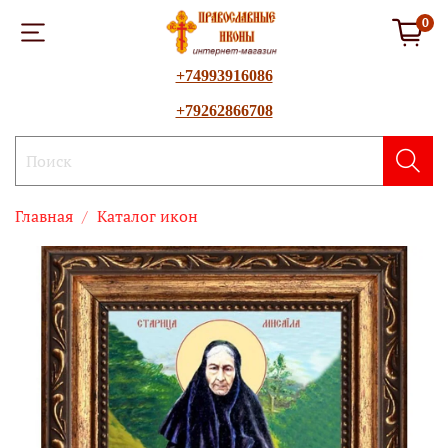
0
+74993916086
+79262866708
Главная
Каталог икон