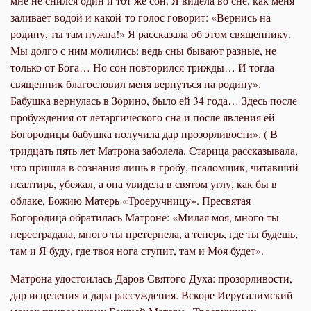
мне не снился один и тот же сон. Я видела во сне, как меня
заливает водой и какой-то голос говорит: «Вернись на
родину, ты там нужна!» Я рассказала об этом священнику.
Мы долго с ним молились: ведь сны бывают разные, не
только от Бога… Но сон повторился трижды… И тогда
священник благословил меня вернуться на родину».
Бабушка вернулась в Зорино, было ей 34 года… Здесь после
пробуждения от летаргического сна и после явления ей
Богородицы бабушка получила дар прозорливости». ( В
тридцать пять лет Матрона заболела. Старица рассказывала,
что пришла в сознания лишь в гробу, псаломщик, читавший
псалтирь, убежал, а она увидела в святом углу, как бы в
облаке, Божию Матерь «Троеручницу». Пресвятая
Богородица обратилась Матроне: «Милая моя, много ты
перестрадала, много ты претерпела, а теперь, где ты будешь,
там и Я буду, где твоя нога ступит, там и Моя будет».
Матрона удостоилась Даров Святого Духа: прозорливости,
дар исцеления и дара рассуждения. Вскоре Иерусалимский