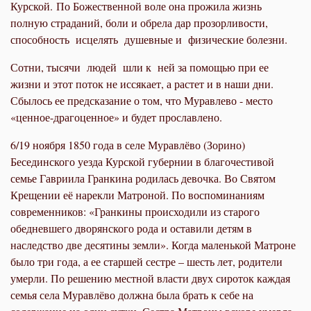
Курской. По Божественной воле она прожила жизнь
полную страданий, боли и обрела дар прозорливости,
способность исцелять душевные и физические болезни.
Сотни, тысячи людей шли к ней за помощью при ее
жизни и этот поток не иссякает, а растет и в наши дни.
Сбылось ее предсказание о том, что Муравлево - место
«ценное-драгоценное» и будет прославлено.
6/19 ноября 1850 года в селе Муравлёво (Зорино)
Бесединского уезда Курской губернии в благочестивой
семье Гавриила Гранкина родилась девочка. Во Святом
Крещении её нарекли Матроной. По воспоминаниям
современников: «Гранкины происходили из старого
обедневшего дворянского рода и оставили детям в
наследство две десятины земли». Когда маленькой Матроне
было три года, а ее старшей сестре – шесть лет, родители
умерли. По решению местной власти двух сироток каждая
семья села Муравлёво должна была брать к себе на