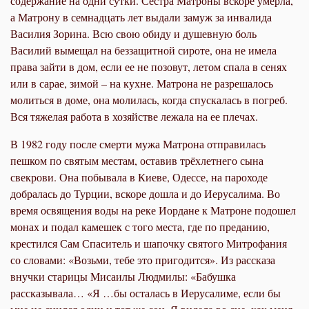
содержание на одни сутки. Сестра Матроны вскоре умерла,
а Матрону в семнадцать лет выдали замуж за инвалида
Василия Зорина. Всю свою обиду и душевную боль
Василий вымещал на беззащитной сироте, она не имела
права зайти в дом, если ее не позовут, летом спала в сенях
или в сарае, зимой – на кухне. Матрона не разрешалось
молиться в доме, она молилась, когда спускалась в погреб.
Вся тяжелая работа в хозяйстве лежала на ее плечах.
В 1982 году после смерти мужа Матрона отправилась
пешком по святым местам, оставив трёхлетнего сына
свекрови. Она побывала в Киеве, Одессе, на пароходе
добралась до Турции, вскоре дошла и до Иерусалима. Во
время освящения воды на реке Иордане к Матроне подошел
монах и подал камешек с того места, где по преданию,
крестился Сам Спаситель и шапочку святого Митрофания
со словами: «Возьми, тебе это пригодится». Из рассказа
внучки старицы Мисаилы Людмилы: «Бабушка
рассказывала… «Я …бы осталась в Иерусалиме, если бы