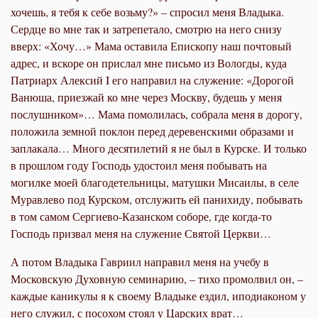
хочешь, я тебя к себе возьму?» – спросил меня Владыка.
Сердце во мне так и затрепетало, смотрю на него снизу
вверх: «Хочу…» Мама оставила Епископу наш почтовый
адрес, и вскоре он прислал мне письмо из Вологды, куда
Патриарх Алексий I его направил на служение: «Дорогой
Ванюша, приезжай ко мне через Москву, будешь у меня
послушником»… Мама помолилась, собрала меня в дорогу,
положила земной поклон перед деревенскими образами и
заплакала… Много десятилетий я не был в Курске. И только
в прошлом году Господь удостоил меня побывать на
могилке моей благодетельницы, матушки Мисаилы, в селе
Муравлево под Курском, отслужить ей панихиду, побывать
в том самом Сергиево-Казанском соборе, где когда-то
Господь призвал меня на служение Святой Церкви…
А потом Владыка Гавриил направил меня на учебу в
Московскую Духовную семинарию, – тихо промолвил он, –
каждые каникулы я к своему Владыке ездил, иподиаконом у
него служил, с посохом стоял у Царских врат…