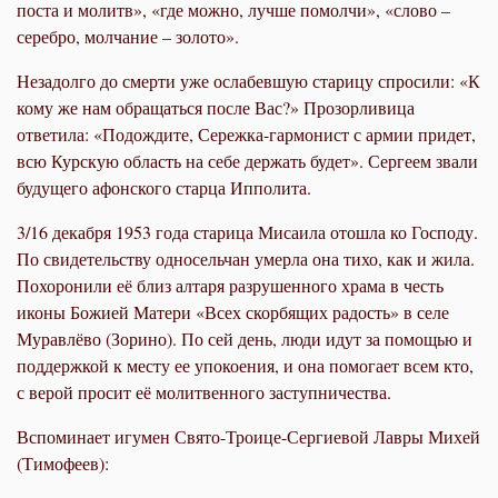
поста и молитв», «где можно, лучше помолчи», «слово –
серебро, молчание – золото».
Незадолго до смерти уже ослабевшую старицу спросили: «К
кому же нам обращаться после Вас?» Прозорливица
ответила: «Подождите, Сережка-гармонист с армии придет,
всю Курскую область на себе держать будет». Сергеем звали
будущего афонского старца Ипполита.
3/16 декабря 1953 года старица Мисаила отошла ко Господу.
По свидетельству односельчан умерла она тихо, как и жила.
Похоронили её близ алтаря разрушенного храма в честь
иконы Божией Матери «Всех скорбящих радость» в селе
Муравлёво (Зорино). По сей день, люди идут за помощью и
поддержкой к месту ее упокоения, и она помогает всем кто,
с верой просит её молитвенного заступничества.
Вспоминает игумен Свято-Троице-Сергиевой Лавры Михей
(Тимофеев):