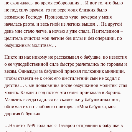
не скончалась, во время соборования… И вот то, что было
не под силу врачам, то по вере моих близких было
возможно Господу! Произошло чудо: вечером у меня
началась рвота, и весь гной из легких вышел… На другой
день мне стало легче, а ночью я уже спала. Пантелеимон –
целитель очистил мои легкие без иглы и без операции, по
бабушкиным молитвам…
Никто из нас никому не рассказывал о бабушке, но известия
о ее чудодейственной силе быстро разлетались по городам и
весям. Однажды за бабушкой приехал полковник милиции,
чтобы отвезти ее к себе: его шестилетний сын не ходил с
детства… Сын полковника после бабушкиной молитвы стал
ходить. Каждый год потом эта семья приезжала в Зорино.
Мальчик всегда садился на скамеечке у бабушкиных ног,
обнимал их и с любовью повторял: «Моя бабушка, моя
дорогая бабушка».
…На лето 1939 года нас с Тамарой отправили к бабушке в