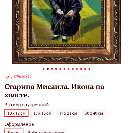
арт.
479616945
Старица Мисаила. Икона на
холсте.
Размер внутренний
10 х 12 см
15 х 18 см
17 х 21 см
30 х 40 см
Оформление
В раме
В фигурном киоте