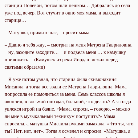
станции Полевой, потом шли пешком… Добрались до села
уже под вечер. Вот стучит в окно моя мама, и выходит
старица…
– Матушка, примите нас, – просит мама.
– Давно я тебя жду, – смотрит на меня Матрена Гавриловна,
– ну, заходите-заходите… – и подвела меня … к камушку
приложить… (Камушек из реки Иордан, лежал перед
святыми образами)
– Я уже потом узнал, что старица была схимонахиня
Мисаила, а тогда все звали ее Матрена Гавриловна. Мама
попросила ее помолиться за меня. Семь классов школы я
окончил, в восьмой опоздал, больной, что делать? А я тогда
увлекся игрой на баяне. «Мама, спроси, – говорю, – можно
ли мне в музыкальный техникум поступить?» Мама
спросила, а матушка Мисаила руками замахала: «Что ты, что
ты? Нет, нет, нет». Тогда я осмелел и спросил: «Матушка, я