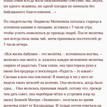
Наша семья всегда жила бабушкиными советами, мы, внуки,
ни одного экзамена, ни одной поездки не начинали без
бабушкиного благословения…»
По свидетельству Людмилы Матвеевны питалась старица в
основном кашами и овощами, вставала с 5 часов утра,
чтобы успеть помолиться до прихода людей. После молитвы
она всегда пила лишь чай, затем принимала посетителей до
5 часов вечера.
«Вся жизнь бабушки – это молитва, – вспоминала внучка, –
молилась она много, и, казалось каждое мгновение молитвы
озаряло её радостью. Глаза сияли, она простирала руки к
иконе Богородицы и восклицала «Радость – то какая!»
Сколько клала она поклонов! Я никогда и ни у кого не
видела таких мозолей на коленях. Она молилась, когда была
одна… Она молилась принимая людей, потому что, прежде
чем дать совет, она перебирая чётки и устремив взор на
икону Божией Матери «Знамение», получала во время
молитвы ответ от Богородицы. И только потом отвечала на