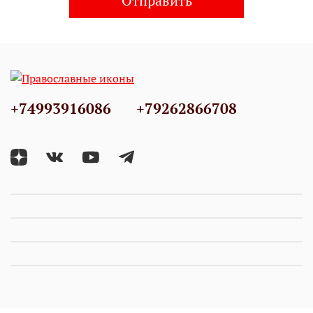
Отправить
+74993916086
+79262866708