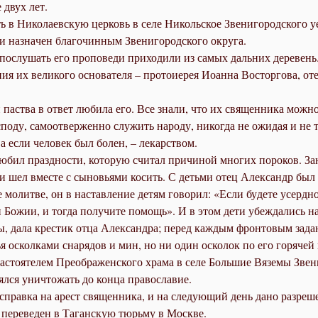
ие двух лет.
 в Ни­ко­ла­ев­скую цер­ковь в се­ле Ни­коль­ское Зве­ни­го­род­ско­го
и на­зна­чен бла­го­чин­ным Зве­ни­го­род­ско­го окру­га.
о­слу­шать его про­по­ве­ди при­хо­ди­ли из са­мых даль­них де­ре­вень. 
ия их ве­ли­ко­го ос­но­ва­те­ля – про­то­и­е­рея Иоан­на Вос­тор­го­ва, о
ства в от­вет лю­би­ла его. Все зна­ли, что их свя­щен­ни­ка мож­но п
­ду, са­мо­от­вер­жен­но слу­жить на­ро­ду, ни­ко­гда не ожи­дая и не 
 а ес­ли че­ло­век был бо­лен, – ле­кар­ством.
бил празд­но­сти, ко­то­рую счи­тал при­чи­ной мно­гих по­ро­ков. За­ни
а и шел вме­сте с сы­но­вья­ми ко­сить. С детьми отец Алек­сандр был 
 мо­лит­ве, он в на­став­ле­ние де­тям го­во­рил: «Ес­ли бу­де­те усерд­н
 Бо­жии, и то­гда по­лу­чи­те по­мощь». И в этом де­ти убеж­да­лись на
, да­ла кре­стик от­ца Алек­сандра; пе­ред каж­дым фрон­то­вым за­да­
ья оскол­ка­ми сна­ря­дов и мин, но ни один оско­лок по его го­ря­чей в
а­сто­я­те­лем Пре­об­ра­жен­ско­го хра­ма в се­ле Боль­шие Вя­зе­мы Зве­
л­ся уни­что­жать до кон­ца пра­во­сла­вие.
 справ­ка на арест свя­щен­ни­ка, и на сле­ду­ю­щий день да­но раз­ре­
 пе­ре­ве­ден в Та­ган­скую тюрь­му в Москве.