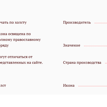
чать по холсту
Производитель
кона освящена по
олному православному
бряду
Значение
гут отличаться от
редставленных на сайте.
Страна производства
олст
Икона