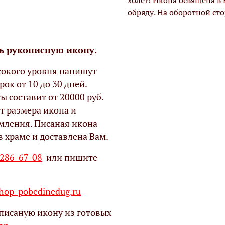
холст! Икона освящена в
обряду. На оборотной ст
ь рукописную икону.
окого уровня напишут
рок от 10 до 30 дней.
ы составит от 20000 руб.
т размера икона и
мления. Писаная икона
в храме и доставлена Вам.
 286-67-08
или пишите
op-pobedinedug.ru
писаную икону из готовых