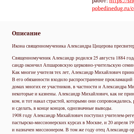
работ:
https://s
pobedinedug.ru/c
Описание
Икона священномученика Александра Цицерова пресвитера
Свя­щен­но­му­че­ник Алек­сандр ро­дил­ся 25 ав­гу­ста 1884 го­да
сандр окон­чил Ап­ша­ров­скую цер­ков­но-учи­тель­скую се­ми­на
Как мно­гие учи­те­ля тех лет, Алек­сандр Ми­хай­ло­вич при­ни­м
В его обя­зан­но­сти вхо­ди­ло рас­про­стра­не­ние про­кла­ма­ций 
до­мах мно­гих ее участ­ни­ков, в част­но­сти и Алек­сандра Ми­х
неко­то­рые и каз­не­ны. Алек­сандр Ми­хай­ло­вич, как не при­ни
ком, и тот на­кал стра­стей, ко­то­ры­ми они со­про­вож­да­лись, р
и сде­лать, в кон­це кон­цов, од­но­знач­ные вы­во­ды.
1908 го­ду Алек­сандр Ми­хай­ло­вич по­сту­пил учи­те­лем-ре­г
пас­тыр­ско-мис­си­о­нер­ских кур­сах в Москве, и 20 ап­ре­ля 19
и на­зна­чен мис­си­о­не­ром. В том же го­ду отец Алек­сандр ор­г