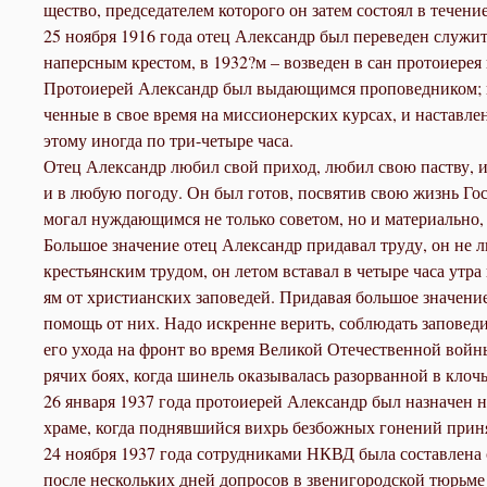
ще­ство, пред­се­да­те­лем ко­то­ро­го он за­тем со­сто­ял в те­че­н
25 но­яб­ря 1916 го­да отец Алек­сандр был пе­ре­ве­ден слу­жить
на­перс­ным кре­стом, в 1932?м – воз­ве­ден в сан про­то­и­е­рея 
Про­то­и­е­рей Алек­сандр был вы­да­ю­щим­ся про­по­вед­ни­ком; п
чен­ные в свое вре­мя на мис­си­о­нер­ских кур­сах, и на­став­ле­н
это­му ино­гда по три-че­ты­ре ча­са.
Отец Алек­сандр лю­бил свой при­ход, лю­бил свою паст­ву, и па
и в лю­бую по­го­ду. Он был го­тов, по­свя­тив свою жизнь Гос­по
мо­гал нуж­да­ю­щим­ся не толь­ко со­ве­том, но и ма­те­ри­аль­но,
Боль­шое зна­че­ние отец Алек­сандр при­да­вал тру­ду, он не лю­
кре­стьян­ским тру­дом, он ле­том вста­вал в че­ты­ре ча­са утр
ям от хри­сти­ан­ских за­по­ве­дей. При­да­вая боль­шое зна­че­ние
по­мощь от них. На­до ис­кренне ве­рить, со­блю­дать за­по­ве­ди
его ухо­да на фронт во вре­мя Ве­ли­кой Оте­че­ствен­ной вой­ны
ря­чих бо­ях, ко­гда ши­нель ока­зы­ва­лась разо­рван­ной в кло­ч
26 ян­ва­ря 1937 го­да про­то­и­е­рей Алек­сандр был на­зна­чен н
хра­ме, ко­гда под­няв­ший­ся вихрь без­бож­ных го­не­ний при­ня
24 но­яб­ря 1937 го­да со­труд­ни­ка­ми НКВД бы­ла со­став­ле­на
по­сле несколь­ких дней до­про­сов в зве­ни­го­род­ской тюрь­ме