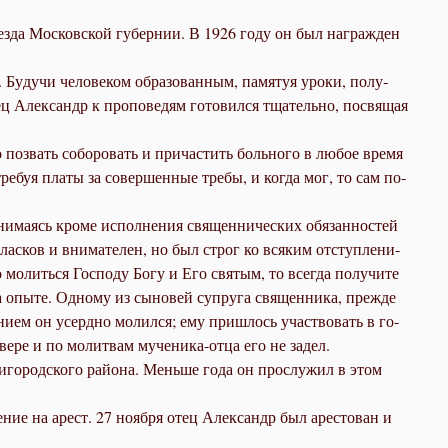
 уез­да Мос­ков­ской гу­бер­нии. В 1926 го­ду он был на­граж­ден
Бу­дучи че­ло­ве­ком об­ра­зо­ван­ным, па­мя­туя уро­ки, по­лу­
тец Алек­сандр к про­по­ве­дям го­то­вил­ся тща­тель­но, по­свя­щая
о­звать со­бо­ро­вать и при­ча­стить боль­но­го в лю­бое вре­мя
тре­буя пла­ты за со­вер­шен­ные тре­бы, и ко­гда мог, то сам по­
­ма­ясь кро­ме ис­пол­не­ния свя­щен­ни­че­ских обя­зан­но­стей
лас­ков и вни­ма­те­лен, но был строг ко вся­ким от­ступ­ле­ни­
о мо­лить­ся Гос­по­ду Бо­гу и Его свя­тым, то все­гда по­лу­чи­те
 опы­те. Од­но­му из сы­но­вей су­пру­га свя­щен­ни­ка, преж­де
ни­ем он усерд­но мо­лил­ся; ему при­шлось участ­во­вать в го­
е­ре и по мо­лит­вам му­че­ни­ка-от­ца его не за­дел.
ни­го­род­ско­го рай­о­на. Мень­ше го­да он про­слу­жил в этом
ше­ние на арест. 27 но­яб­ря отец Алек­сандр был аре­сто­ван и