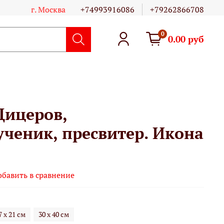
г. Москва
+74993916086
+79262866708
0
0.00 руб
Цицеров,
ченик, пресвитер. Икона
обавить в сравнение
7 х 21 см
30 х 40 см