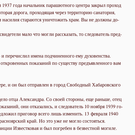
ом 1937 го­да на­чаль­ник па­ра­шют­но­го цен­тра за­крыл про­ход
о­рая до­ро­га, про­хо­дя­щая через тер­ри­то­рию са­на­то­рия,
а­ми на­си­лия ста­ра­ют­ся уни­что­жить храм. Вы не долж­ны до­
­де­те­ли ма­ло что мог­ли рас­ска­зать, то сле­до­ва­тель пред­
 и пе­ре­чис­лил име­на под­чи­нен­но­го ему ду­хо­вен­ства.
с от­кро­вен­ных по­ка­за­ний по су­ще­ству предъ­яв­лен­но­го вам
ге­ре, и он был от­прав­лен в го­род Сво­бод­ный Ха­ба­ров­ско­го
 де­ло от­ца Алек­сандра. Со сво­ей сто­ро­ны, еще рань­ше, отец
ка­за­ний, они от­ка­за­лись, и сле­до­ва­тель 10 но­яб­ря 1939 го­
ред­ло­жил при­го­вор все­го лишь из­ме­нить. 13 фев­ра­ля 1940
рас­но­яр­ский край. Но это уже не мог­ло со­сто­ять­ся.
ан­ции Из­вест­ко­вая и был по­гре­бен в без­вест­ной мо­ги­ле.