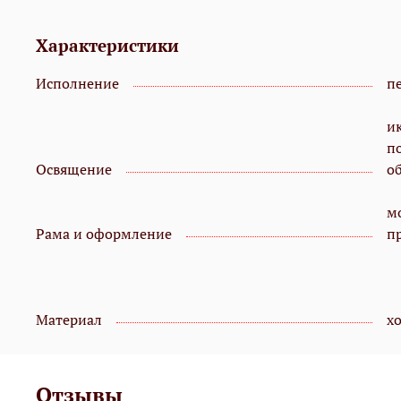
Характеристики
Исполнение
пе
и
п
Освящение
о
мо
Рама и оформление
п
Материал
х
Отзывы