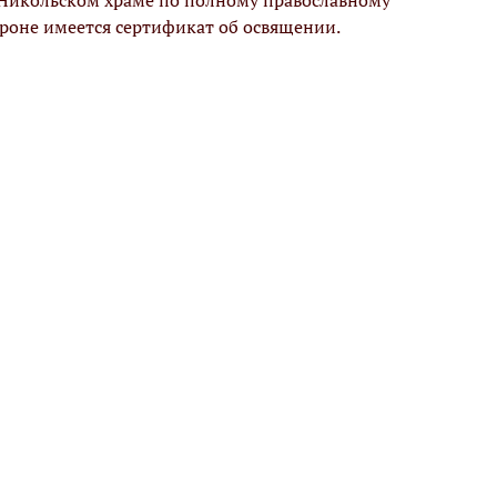
 Никольском храме по полному православному
ороне имеется сертификат об освящении.