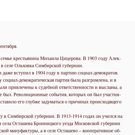
ентября.
 се­мье кре­стья­ни­на Ми­ха­и­ла Ци­це­ро­ва. В 1903 го­ду Алек­
в се­ле Оль­хов­ка Сим­бир­ской гу­бер­нии.
и да­же всту­пил в 1904 го­ду в пар­тию со­ци­ал-де­мо­кра­тов.
со­ци­ал-де­мо­кра­ти­че­ская пар­тия бы­ла раз­гром­ле­на, и в
ли при­вле­че­ны к су­деб­ной от­вет­ствен­но­сти и вы­сла­ны, а
не был. Ре­во­лю­ци­он­ные со­бы­тия, ко­то­рых он был участ­ни­
та­ви­ло его глуб­же за­ду­мать­ся о при­чи­нах про­ис­хо­дя­ще­го
лу в Сим­бир­ской гу­бер­нии. В 1913-1914 го­дах он учил­ся на
 се­ла Оста­ше­ва Брон­ниц­ко­го уез­да Мос­ков­ской гу­бер­нии
кой ма­ну­фак­ту­ры, а в се­ле Оста­ше­во – ко­опе­ра­тив­ное об­