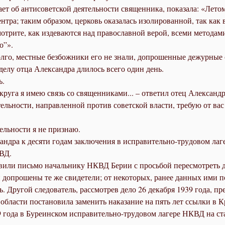
т об ан­ти­со­вет­ской де­я­тель­но­сти свя­щен­ни­ка, по­ка­за­ла: «Ле­т
­тра; та­ким об­ра­зом, цер­ковь ока­за­лась изо­ли­ро­ван­ной, так как вт
от­ри­те, как из­де­ва­ют­ся над пра­во­слав­ной ве­рой, все­ми ме­то­д
го”».
го, мест­ные без­бож­ни­ки его не зна­ли, до­про­шен­ные де­жур­ные сви
де­лу от­ца Алек­сандра дли­лось все­го один день.
ь.
 окру­га я имею связь со свя­щен­ни­ка­ми... – от­ве­тил отец Алек­сандр
­тель­но­сти, на­прав­лен­ной про­тив со­вет­ской вла­сти, тре­бую от ва
тель­но­сти я не при­знаю.
ндра к де­ся­ти го­дам за­клю­че­ния в ис­пра­ви­тель­но-тру­до­вом ла­
КВД.
ра­ви­ли пись­мо на­чаль­ни­ку НКВД Бе­рии с прось­бой пе­ре­смот­реть
 до­про­ше­ны те же сви­де­те­ли; от неко­то­рых, ра­нее дан­ных ими по­
. Дру­гой сле­до­ва­тель, рас­смот­рев де­ло 26 де­каб­ря 1939 го­да, п
ла­сти по­ста­но­ви­ла за­ме­нить на­ка­за­ние на пять лет ссыл­ки в К
 го­да в Бу­ре­ин­ском ис­пра­ви­тель­но-тру­до­вом ла­ге­ре НКВД на ст