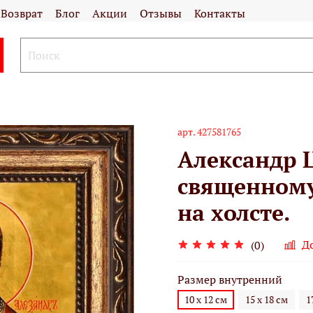
Возврат
Блог
Акции
Отзывы
Контакты
арт.
427581765
Александр 
священному
на холсте.
Д
(0)
Размер внутренний
10 х 12 см
15 х 18 см
1