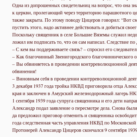
Од­на из до­про­шен­ных сви­де­тель­ниц на во­прос, что она зна­е
к церк­ви, про­ле­га­ю­щий через тер­ри­то­рию па­ра­шют­но­го цен
так­же за­кры­та. По это­му по­во­ду Ци­це­ров го­во­рил: “Вот см
пу­стить это­го, на­до ак­тив­нее дей­ство­вать и до­бить­ся сво­е­
По­сколь­ку свя­щен­ник в се­ле Боль­шие Вя­зе­мы слу­жил недол­
ло­жил им под­пи­сать то, что он сам на­пи­сал. След­ствие по 
– С кем вы под­дер­жи­ва­е­те связь? – спро­сил его сле­до­ва­тел
– Как бла­го­чин­ный Зве­ни­го­род­ско­го бла­го­чин­ни­че­ско­го
– Вы об­ви­ня­е­тесь в про­ве­де­нии контр­ре­во­лю­ци­он­ной де­я
об­ви­не­ния!
– Ви­нов­ным се­бя в про­ве­де­нии контр­ре­во­лю­ци­он­ной де­я­
3 де­каб­ря 1937 го­да трой­ка НКВД при­го­во­ри­ла от­ца Алек­са
края и за­клю­чен в Амур­ский же­лез­но­до­рож­ный ла­герь Н
1 сен­тяб­ря 1939 го­да су­пру­га свя­щен­ни­ка и его де­ти на­п
Алек­сандр по­дал за­яв­ле­ние о пе­ре­смот­ре де­ла. Сно­ва бы­ли
да пред­ло­жил при­го­вор от­ме­нить и свя­щен­ни­ка осво­бо­дить
го­да след­ствен­ная часть управ­ле­ния НКВД по Мос­ков­ской об­
Про­то­и­е­рей Алек­сандр Ци­це­ров скон­чал­ся 9 сен­тяб­ря 1939