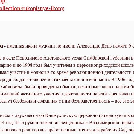
hop-
ollection/rukopisnye-ikony
 - именная икона мужчин по имени Александр. День памяти 9 с
 в се­ле По­во­ди­мо­во Ала­тыр­ско­го уез­да Сим­бир­ской гу­бер­нии в
­рию и до 1908 го­да был учи­те­лем в цер­ков­но­при­ход­ской шко­ле 
ал уча­стие в мод­ной в то вре­мя ре­во­лю­ци­он­ной де­я­тель­но­сти 
сре­ди сол­дат сто­яв­шей в этих ме­стах во­ин­ской ча­сти. В 1906 го­ду 
ай­ло­ви­ча, бы­ли про­ве­де­ны обыс­ки; неко­то­рые чле­ны пар­тии бы­
­мав­ший ак­тив­но­го уча­стия в де­я­тель­но­сти пар­тии, аре­сто­ван 
аз­гул без­бо­жия и свя­зан­ная с ним без­нрав­ствен­ность – все это за­с
ен­том в двух­класс­ную Кня­жу­хин­скую цер­ков­но­при­ход­скую шко­
14 го­да был ру­ко­по­ло­жен во свя­щен­ни­ка к Вла­ди­мир­ской церк­ви
а­ни­зо­вал ре­ли­ги­оз­но-нрав­ствен­ные чте­ния для ра­бо­чих Сад­ков­с