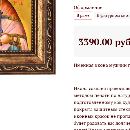
Оформление
В раме
В фигурном киот
3390.00 ру
Именная икона мужчин по
Икона создана правосла
методом печати по натур
подготовленному как худо
покрыта защитным стекло
иконных красок не проп
будет радовать вас долги