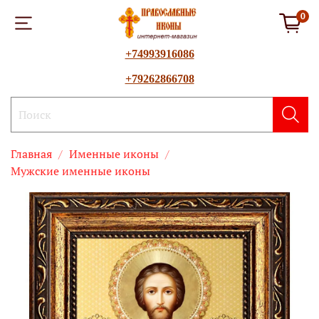
0
+74993916086
+79262866708
Главная
Именные иконы
Мужские именные иконы