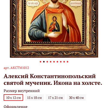
арт.
АКСТМ1012
Алексий Константинопольский
святой мученик. Икона на холсте.
Размер внутренний
10 х 12 см
15 х 18 см
17 х 21 см
30 х 40 см
Оформление