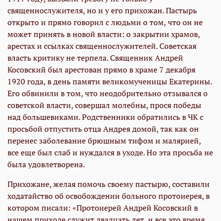
священнослужителя, но и у его прихожан. Пастырь
открыто и прямо говорил с людьми о том, что он не
может принять в новой власти: о закрытии храмов,
арестах и ссылках священнослужителей. Советская
власть критику не терпела. Священник Андрей
Косовский был арестован прямо в храме 7 декабря
1920 года, в день памяти великомученицы Екатерины.
Его обвинили в том, что неодобрительно отзывался о
советской власти, совершал молебны, прося победы
над большевиками. Родственники обратились в ЧК с
просьбой отпустить отца Андрея домой, так как он
перенес заболевание брюшным тифом и малярией,
все еще был слаб и нуждался в уходе. Но эта просьба не
была удовлетворена.
Прихожане, желая помочь своему пастырю, составили
ходатайство об освобождении больного протоиерея, в
котором писали: «Протоиерей Андрей Косовский в
нашем приходе служит двадцать лет, и все это время