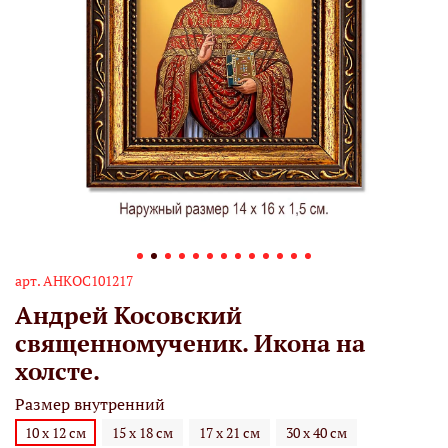
арт.
АНКОС101217
Андрей Косовский
священномученик. Икона на
холсте.
Размер внутренний
10 х 12 см
15 х 18 см
17 х 21 см
30 х 40 см