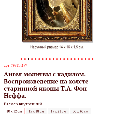
арт.
797114177
Ангел молитвы с кадилом.
Воспроизведение на холсте
старинной иконы Т.А. Фон
Неффа.
Размер внутренний
10 х 12 см
15 х 18 см
17 х 21 см
30 х 40 см