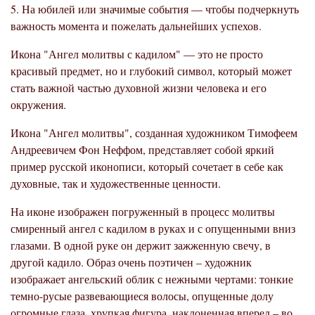
5. На юбилей или значимые события — чтобы подчеркнуть
важность момента и пожелать дальнейших успехов.
Икона "Ангел молитвы с кадилом" — это не просто
красивый предмет, но и глубокий символ, который может
стать важной частью духовной жизни человека и его
окружения.
Икона "Ангел молитвы", созданная художником Тимофеем
Андреевичем Фон Неффом, представляет собой яркий
пример русской иконописи, который сочетает в себе как
духовные, так и художественные ценности.
На иконе изображен погруженный в процесс молитвы
смиренный ангел с кадилом в руках и с опущенными вниз
глазами. В одной руке он держит зажженную свечу, в
другой кадило. Образ очень поэтичен – художник
изображает ангельский облик с нежными чертами: тонкие
темно-русые развевающиеся волосы, опущенные долу
огромные глаза, хрупкая фигура, наклоненная вперед – во