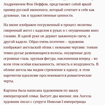
Андреевичем Фон Неффом, представляет собой яркий
пример русской иконописи, который сочетает в себе как
духовные, так и художественные ценности.
На иконе изображен погруженный в процесс молитвы
смиренный ангел с кадилом в руках и с опущенными вниз
глазами. В одной руке он держит зажженную свечу, в
другой кадило. Образ очень поэтичен – художник
изображает ангельский облик с нежными чертами: тонкие
темно-русые развевающиеся волосы, опущенные долу
огромные глаза, хрупкая фигура, наклоненная вперед – во
всем этом особая изысканность, легкость и воздушность. В
облике ангела мы видим стремление к идеалу, в этом
нарочитом идеализме прослеживаются романтические
черты.
Картина была написана художником по заказу
императорской семьи. Бытует два мнения: лик Ангела
художник писал с супруги Николая I императрицы