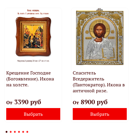
Крещение Господне
Спаситель
(Богоявление). Икона
Вседержитель
на холсте.
(Пантократор). Икона в
античной ризе.
3390 руб
8900 руб
От
От
Выбрать
Выбрать