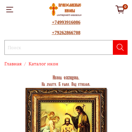
0
+74993916086
+79262866708
Главная
Каталог икон