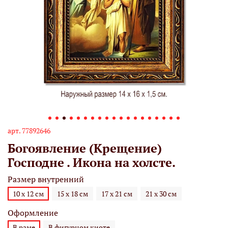
арт.
77892646
Богоявление (Крещение)
Господне . Икона на холсте.
Размер внутренний
10 х 12 см
15 х 18 см
17 х 21 см
21 х 30 см
Оформление
В раме
В фигурном киоте