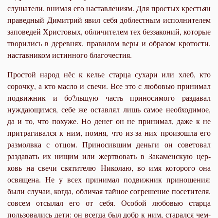
слушатели, внимая его наставлениям. Для простых крестьян
праведный Димитрий явил себя доблестным исполнителем
заповедей Христовых, обличителем тех беззаконий, которые
творились в деревнях, правилом веры и образом кротости,
наставником истинного благочестия.
Простой народ нёс к келье старца сухари или хлеб, кто
сорочку, а кто масло и свечи. Все это с любовью принимал
подвижник и бо?льшую часть при­носимого раздавал
нуждающимся, себе же оставлял лишь самое необходимое,
да и то, что похуже. Но денег он не прини­мал, даже к не
притрагивался к ним, помня, что из-за них произошла его
размолвка с отцом. Приносившим деньги он со­ветовал
раздавать их нищим или жертвовать в Закаменскую цер­
ковь на свечи святителю Николаю, во имя которого она
освящена. Не у всех принимал подвижник приношения:
были случаи, когда, обличая тайное согрешение посетителя,
совсем от­сылал его от себя. Особой любовью старца
пользовались дети: он всегда был добр к ним, старался чем-