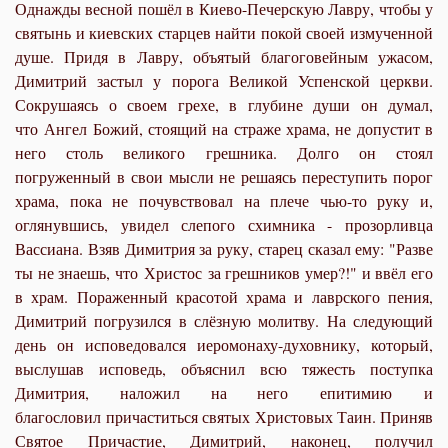
Однажды весной пошёл в Киево-Печерскую Лавру, чтобы у
святынь и киевских старцев найти покой своей измученной
душе. Придя в Лавру, объятый благоговейным ужасом,
Димитрий застыл у порога Великой Успенской церкви.
Сокрушаясь о своем грехе, в глубине души он думал,
что Ангел Божий, стоящий на страже храма, не допустит в
него столь великого грешника. Долго он стоял
погруженный в свои мысли не решаясь переступить порог
храма, пока не почувствовал на плече чью-то руку и,
оглянувшись, увидел слепого схимника - прозорливца
Вассиана. Взяв Димитрия за руку, старец сказал ему: "Разве
ты не знаешь, что Христос за грешников умер?!" и ввёл его
в храм. Пораженный красотой храма и лаврского пения,
Димитрий погрузился в слёзную молитву. На следующий
день он исповедовался иеромонаху-духовнику, который,
выслушав исповедь, объяснил всю тяжесть поступка
Димитрия, наложил на него епитимию и
благословил причаститься святых Христовых Таин. Приняв
Святое Причастие, Димитрий, наконец, получил