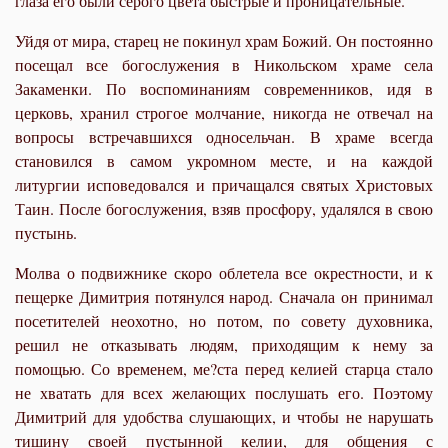
глаза его были серого цвета быстрые и проницательные.
Уйдя от мира, старец не покинул храм Божий. Он постоянно
посещал все богослужения в Никольском храме села
Закаменки. По воспоминаниям современников, идя в
церковь, хранил строгое молчание, никогда не отвечал на
вопросы встречавшихся односельчан. В храме всегда
становился в самом укромном месте, и на каждой
литургии исповедовался и причащался святых Христовых
Таин. После богослужения, взяв просфору, удалялся в свою
пустынь.
Молва о подвижнике скоро облетела все окрестности, и к
пещерке Димитрия потянулся народ. Сначала он принимал
посетителей неохотно, но потом, по совету духовника,
решил не отказывать людям, приходящим к нему за
помощью. Со временем, ме?ста перед келией старца стало
не хватать для всех желающих послушать его. Поэтому
Димитрий для удобства слушающих, и чтобы не нарушать
тишину своей пустынной келии, для общения с