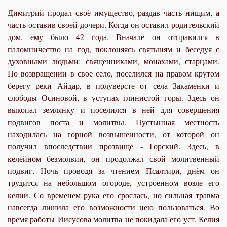
Димитрий продал своё имущество, раздав часть нищим, а
часть оставив своей дочери. Когда он оставил родительский
дом, ему было 42 года. Вначале он отправился в
паломничество на год, поклоняясь святыням и беседуя с
духовными людьми: священниками, монахами, старцами.
По возвращении в свое село, поселился на правом крутом
берегу реки Айдар, в полуверсте от села Закаменки и
слободы Осиновой, в уступах глинистой горы. Здесь он
выко­пал землянку и поселился в ней для совершения
подвигов поста и молитвы. Пустынная местность
находилась на горной возвышенности, от которой он
получил впоследствии прозвище - Горский. Здесь, в
келейном безмолвии, он продолжал свой молитвенный
подвиг. Ночь проводя за чтением Псалтири, днём он
трудится на небольшом огороде, устроенном возле его
келии. Со временем рука его срослась, но сильная травма
навсегда лишила его возможности нею пользоваться. Во
время работы Иисусова молитва не покидала его уст. Келия