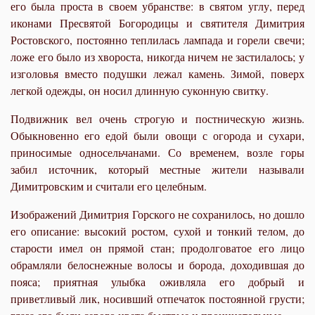
его была проста в своем убранстве: в святом углу, перед
иконами Пресвятой Богородицы и святителя Димитрия
Ростовского, постоянно теплилась лампада и горели свечи;
ложе его было из хвороста, никогда ничем не застилалось; у
изголовья вместо подушки лежал камень. Зимой, поверх
легкой одежды, он носил длинную суконную свитку.
Подвижник вел очень строгую и постническую жизнь.
Обыкновенно его едой были овощи с огорода и сухари,
приносимые односельчанами. Со временем, возле горы
забил источник, который местные жители называли
Димитровским и считали его целебным.
Изображений Димитрия Горского не сохранилось, но дошло
его описание: высокий ростом, сухой и тонкий телом, до
старости имел он прямой стан; продолговатое его лицо
обрамляли белоснежные волосы и борода, доходившая до
пояса; приятная улыбка оживляла его добрый и
приветливый лик, носивший отпечаток постоянной грусти;