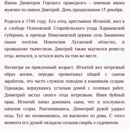
Икона Димитрия Горского праведного - именная икона
мужчин по имени Дмитрий. День празднования 15 декабря.
Родился в 1740 году. Его отец, крестьянин Игнатий, жил в
в слободе Осиновской Старобельского уезда Харьковской
губернии, в приходе Николаевской церкви села Закаменки
(ныне посёлок Новопсков Луганской области), и
промышлял ткачеством. Дмитрий также выучился ремеслу
отца, женился, и остался жить на том же месте.
Несмотря на преклонный возраст, Игнатий вел нетрезвый
образ жизни, нередко проматывал общий с сыном
заработок, что часто служило поводом к взаимным ссорам.
Однажды, вернувшись усталым домой с полевых работ,
Димитрий застал своего отца нетрезвым. Имея буйный
нрав, Игнатий начал донимать сына, что и послужило
началом ссоры. Разгневавшись, Димитрий рукой ударил
отца. Тут же опомнившись, он выскочил из дома. С этого
момента его душой овладела сильная скорбь о содеянном.