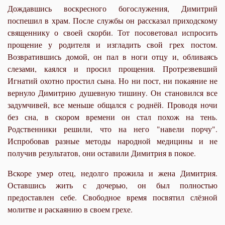
Дождавшись воскресного богослужения, Димитрий
поспешил в храм. После службы он рассказал приходскому
священнику о своей скорби. Тот посоветовал испросить
прощение у родителя и изгладить свой грех постом.
Возвратившись домой, он пал в ноги отцу и, обливаясь
слезами, каялся и просил прощения. Протрезвевший
Игнатий охотно простил сына. Но ни пост, ни покаяние не
вернуло Димитрию душевную тишину. Он становился все
задумчивей, все меньше общался с роднёй. Проводя ночи
без сна, в скором времени он стал похож на тень.
Родственники решили, что на него "навели порчу".
Испробовав разные методы народной медицины и не
получив результатов, они оставили Димитрия в покое.
Вскоре умер отец, недолго прожила и жена Димитрия.
Оставшись жить с дочерью, он был полностью
предоставлен себе. Свободное время посвятил слёзной
молитве и раскаянию в своем грехе.