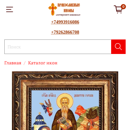
0
+74993916086
+79262866708
Главная
Каталог икон