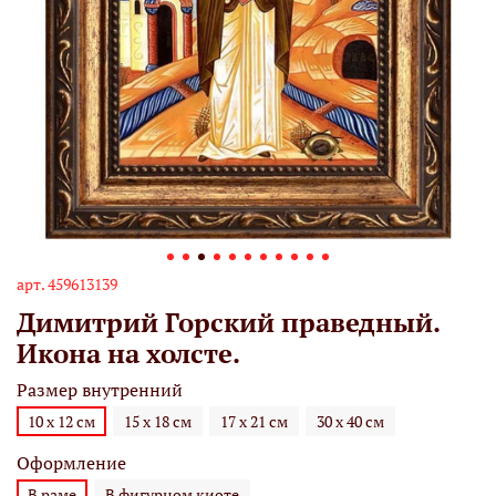
арт.
459613139
Димитрий Горский праведный.
Икона на холсте.
Размер внутренний
10 х 12 см
15 х 18 см
17 х 21 см
30 х 40 см
Оформление
В раме
В фигурном киоте