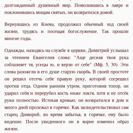
долгожданный душевный мир. Помолившись в лавре и
поклонившись мощам святых, он возвратился домой.
Вернувшись из Киева, продолжил обычный ход своей
жизни, трудясь и посещая богослужение. Так прошли
многие годы.
Однажды, находясь на службе в церкви, Димитрий услышал
за чтением Евангелия слова: "Аще десная твоя рука
соблазняет тя, усецы ю, и верзи от себе" (Мф. 5, 30). Эти
слова разожгли в его душе старую скорбь. В своей простоте
он решил отсечь себе правую руку, которой согрешил
против отца. Одним ранним утром, приготовив топор, он
ударил себя и перерубил кость ниже локтя, хотя и не отсёк
руки полностью. Истекая кровью, он возвратился в дом и
много дней пролежал в горячке. Как засвидетельствовал сам
старец Димирий, во время забытья, в горячке, ему было
видение. После увиденного он в корне изменил образ
жизни.