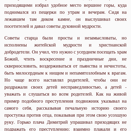
приходящими избрал удобное место вершине горы, куда
поднимался из пещерки по утрам и вечерам. Сидя на
лежавшем там диком камне, он выслушивал своих
посетителей и давал советы духовной мудрости.
Советы старца были просты и незамысловаты, но
исполнены житейской мудрости и христианской
добродетели. Он учил, что нужно с усердием посещать храм
Божий, чтить воскресение и праздничные дни, не
сквернословить, воздерживаться от пьянства и нечистоты,
быть милосердным к нищим и непамятозлобным к врагам.
Но чаще всего наставлял родителей, чтобы они не
раздражали своих детей несправедливостью, а детей -
уважать и слушаться во всем родителей. Как на живой
пример подобного преступления под­вижник указывал на
самого себя, рассказывая печальную историю своего
проступка против отца, показывая при этом свою усохшую
руку. Горько плача Димитрий упрашивал приходящих не
подражать его преступлению; взаимно плакали и его