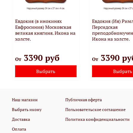
Евдокия (в инокинях
Евдокия (Ия) Рим
Евфросиния) Московская
Персидская
великая княгиня. Икона на
преподобномучен
холсте.
Икона на холсте.
3390 руб
3390 ру
От
От
Выбрать
Выбрать
Наш магазин
Публичная оферта
Выбрать икону
Пользовательское соглашение
Доставка
Политика конфиденциальности
Оплата