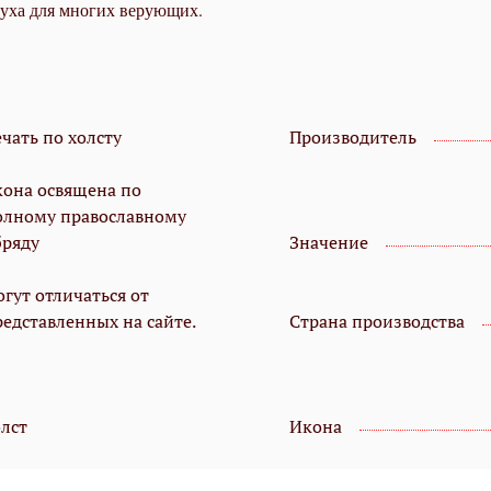
духа для многих верующих.
чать по холсту
Производитель
кона освящена по
олному православному
бряду
Значение
гут отличаться от
редставленных на сайте.
Страна производства
олст
Икона