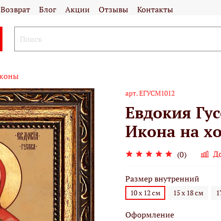
Возврат
Блог
Акции
Отзывы
Контакты
иконы
арт.
ЕГУСМ1012
Евдокия Гус
Икона на хо
Д
(0)
Размер внутренний
10 х 12 см
15 х 18 см
1
Оформление