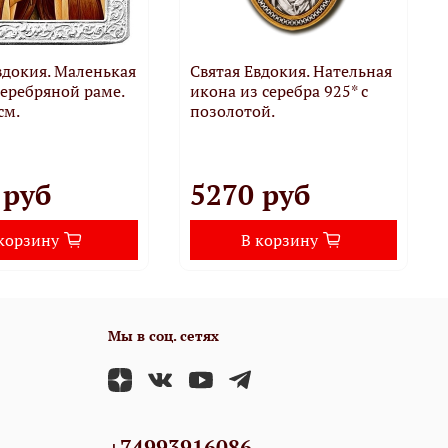
вдокия. Маленькая
Святая Евдокия. Нательная
серебряной раме.
икона из серебра 925* с
см.
позолотой.
 руб
5270 руб
корзину
В корзину
Мы в соц. сетях
+74993916086