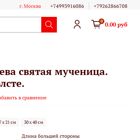
г. Москва
+74993916086
+79262866708
0
0.00 руб
ева святая мученица.
лсте.
обавить в сравнение
7 х 21 см
30 х 40 см
Длина большей стороны