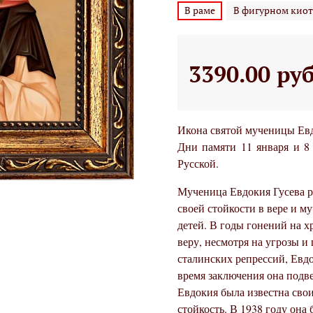
В раме
В фигурном киот
3390.00 ру
Икона святой мученицы Евд
Дни памяти 11 января и 8
Русской.
Мученица Евдокия Гусева ро
своей стойкости в вере и м
детей. В годы гонений на 
веру, несмотря на угрозы и
сталинских репрессий, Евдо
время заключения она подве
Евдокия была известна сво
стойкость. В 1938 году она