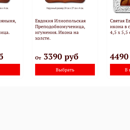
ляныня,
Евдокия Илиопольская
Святая Е
Преподобномученица,
икона в 
ица.
игумения. Икона на
4,5 х 5,5 
холсте.
б
3390 руб
4490
От
Выбрать
В 