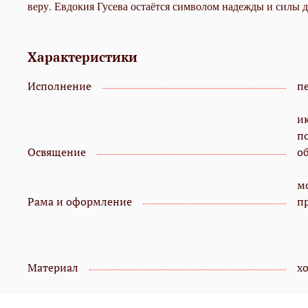
веру. Евдокия Гусева остаётся символом надежды и силы 
Характеристики
Исполнение
пе
и
п
Освящение
о
мо
Рама и оформление
п
Материал
х