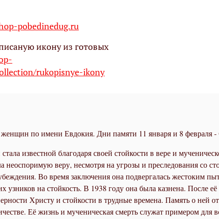
op-pobedinedug.ru
писаную икону из готовых
hop-
ollection/rukopisnye-ikony
 женщин по имени Евдокия. Дни памяти 11 января и 8 февраля -
 стала известной благодаря своей стойкости в вере и мученическ
 неоспоримую веру, несмотря на угрозы и преследования со сто
убеждения. Во время заключения она подвергалась жестоким пыт
х узников на стойкость. В 1938 году она была казнена. После е
верности Христу и стойкости в трудные времена. Память о ней 
честве. Её жизнь и мученическая смерть служат примером для в