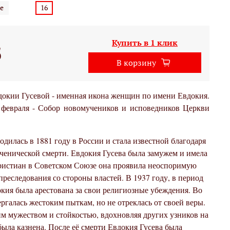
е
16
Купить в 1 клик
б
В корзину
окии Гусевой - именная икона женщин по имени Евдокия.
 февраля - Собор новомучеников и исповедников Церкви
дилась в 1881 году в России и стала известной благодаря
ученической смерти. Евдокия Гусева была замужем и имела
христиан в Советском Союзе она проявила неоспоримую
 преследования со стороны властей. В 1937 году, в период
кия была арестована за свои религиозные убеждения. Во
ргалась жестоким пыткам, но не отреклась от своей веры.
им мужеством и стойкостью, вдохновляя других узников на
 была казнена. После её смерти Евдокия Гусева была