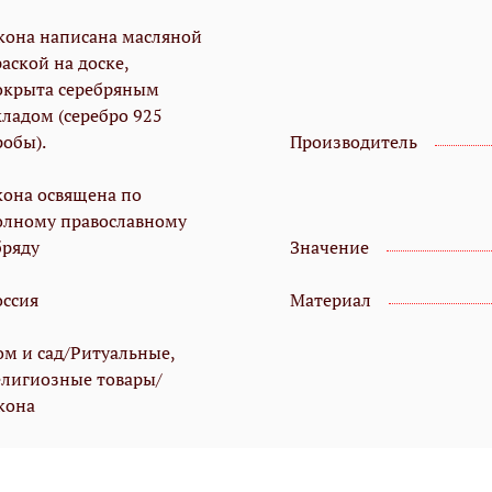
кона написана масляной
аской на доске,
окрыта серебряным
кладом (серебро 925
робы).
Производитель
кона освящена по
олному православному
бряду
Значение
оссия
Материал
ом и сад/Ритуальные,
елигиозные товары/
кона