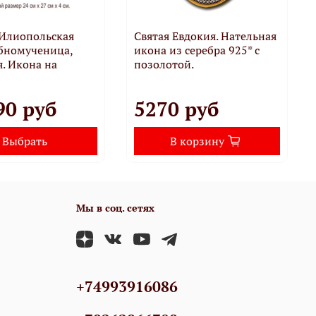
 Илиопольская
Святая Евдокия. Нательная
бномученица,
икона из серебра 925* с
. Икона на
позолотой.
90 руб
5270 руб
Выбрать
В корзину
Мы в соц. сетях
+74993916086