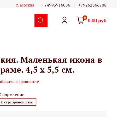
г. Москва
+74993916086
+79262866708
0
0.00 руб
окия. Маленькая икона в
аме. 4,5 х 5,5 см.
обавить в сравнение
Оформление
В серебряной раме