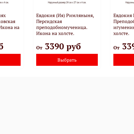
нях
Евдокия (Ия) Римляныня,
Евдокия
овская
Персидская
Преподо
Икона на
преподобномученица.
игумения
Икона на холсте.
холсте.
б
3390 руб
33
От
От
Выбрать