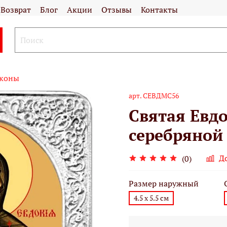
Возврат
Блог
Акции
Отзывы
Контакты
иконы
арт.
СЕВДМС56
Святая Евд
серебряной р
Д
(0)
Размер наружный
4.5 х 5.5 см