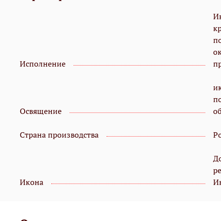
И
кр
п
о
Исполнение
п
и
п
Освящение
о
Страна производства
Р
Д
р
Икона
И