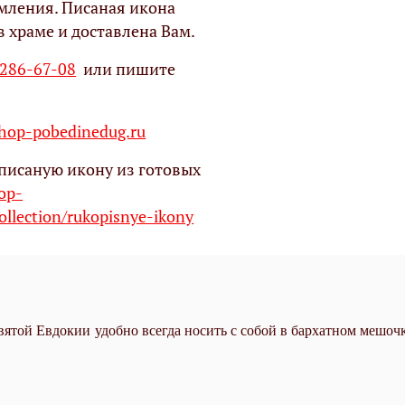
мления. Писаная икона
в храме и доставлена Вам.
 286-67-08
или пишите
op-pobedinedug.ru
писаную икону из готовых
hop-
ollection/rukopisnye-ikony
вятой
Евдокии
удобно всегда носить с собой в бархатном мешочк