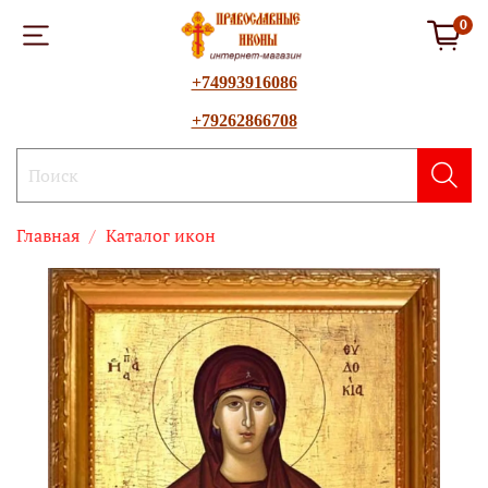
0
+74993916086
+79262866708
Главная
Каталог икон