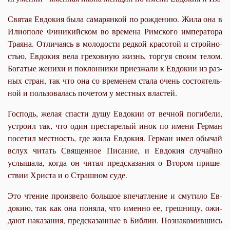
Свя­тая Ев­до­кия бы­ла са­ма­рян­кой по рож­де­нию. Жи­ла она в
Илио­по­ле Фини­кий­ском во времена Рим­ско­го им­пе­ра­то­ра
Тра­я­на. От­ли­ча­ясь в мо­ло­до­сти ред­кой кра­со­той и строй­но­
стью, Ев­до­кия ве­ла гре­хов­ную жизнь, тор­гуя сво­им те­лом.
Бо­га­тые же­ни­хи и по­клон­ни­ки приезжали к Ев­до­кии из раз­
ных стран, так что она со вре­ме­нем ста­ла очень со­сто­я­тель­
ной и поль­зо­ва­лась по­че­том у мест­ных вла­стей.
Гос­подь, же­лая спа­сти ду­шу Ев­до­кии от веч­ной по­ги­бе­ли,
устро­ил так, что один пре­ста­ре­лый инок по име­ни Гер­ман
по­се­тил мест­ность, где жи­ла Ев­до­кия. Гер­ман имел обы­чай
вслух читать Свя­щен­ное Пи­са­ние, и Ев­до­кия слу­чай­но
услы­ша­ла, ко­гда он чи­тал пред­ска­за­ния о Вто­ром при­ше­
ствии Хри­ста и о Страш­ном су­де.
Это чте­ние про­из­ве­ло боль­шое впе­чат­ле­ние и сму­ти­ло Ев­
до­кию, так как она по­ня­ла, что именно ее, греш­ни­цу, ожи­
да­ют на­ка­за­ния, пред­ска­зан­ные в Биб­лии. По­зна­ко­мив­шись