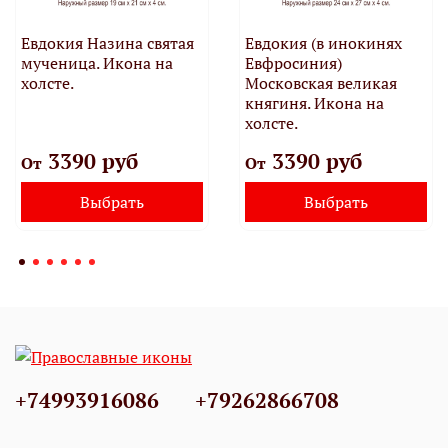
Евдокия Назина святая
Евдокия (в инокинях
мученица. Икона на
Евфросиния)
холсте.
Московская великая
княгиня. Икона на
холсте.
3390 руб
3390 руб
От
От
Выбрать
Выбрать
+74993916086
+79262866708