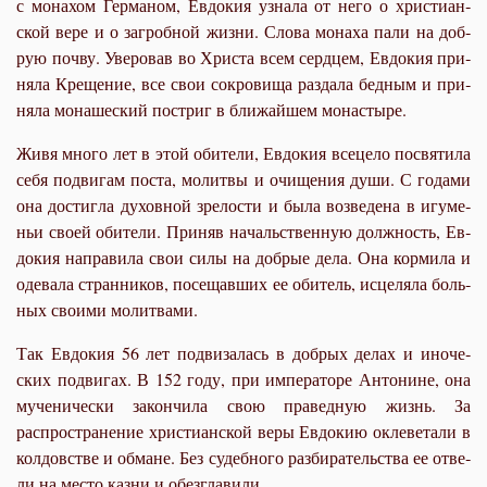
с монахом Гер­ма­ном, Ев­до­кия узна­ла от него о хри­сти­ан­
ской ве­ре и о за­гроб­ной жиз­ни. Сло­ва мо­на­ха па­ли на доб­
рую поч­ву. Уве­ро­вав во Хри­ста всем серд­цем, Ев­до­кия при­
ня­ла Кре­ще­ние, все свои со­кро­ви­ща раз­да­ла бед­ным и при­
ня­ла мо­на­ше­ский по­стриг в бли­жай­шем мо­на­сты­ре.
Жи­вя мно­го лет в этой оби­те­ли, Ев­до­кия все­це­ло по­свя­ти­ла
се­бя по­дви­гам по­ста, мо­лит­вы и очи­ще­ния ду­ши. С го­да­ми
она до­стиг­ла ду­хов­ной зре­ло­сти и бы­ла воз­ве­де­на в игу­ме­
ньи сво­ей оби­те­ли. При­няв на­чаль­ствен­ную долж­ность, Ев­
до­кия на­пра­ви­ла свои си­лы на доб­рые де­ла. Она кор­ми­ла и
оде­ва­ла стран­ни­ков, по­се­щав­ших ее оби­тель, ис­це­ля­ла боль­
ных сво­и­ми мо­лит­ва­ми.
Так Ев­до­кия 56 лет под­ви­за­лась в доб­рых де­лах и ино­че­
ских по­дви­гах. В 152 го­ду, при императо­ре Ан­то­нине, она
му­че­ни­че­ски за­кон­чи­ла свою пра­вед­ную жизнь. За
распространение хри­сти­ан­ской ве­ры Ев­до­кию окле­ве­та­ли в
кол­дов­стве и об­мане. Без судебного раз­би­ра­тель­ства ее от­ве­
ли на ме­сто каз­ни и обез­гла­ви­ли.