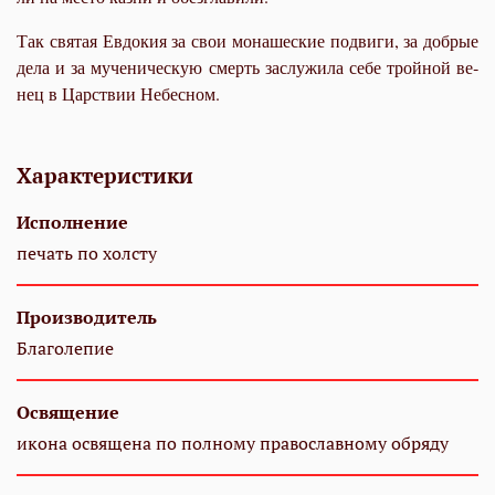
Так свя­тая Ев­до­кия за свои мо­на­ше­ские по­дви­ги, за доб­рые
де­ла и за му­че­ни­че­скую смерть заслу­жи­ла се­бе трой­ной ве­
нец в Цар­ствии Небес­ном.
Характеристики
Исполнение
печать по холсту
Производитель
Благолепие
Освящение
икона освящена по полному православному обряду