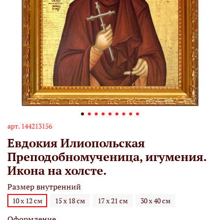
арт.
144213156
Евдокия Илиопольская
Преподобномученица, игумения.
Икона на холсте.
Размер внутренний
10 х 12 см
15 х 18 см
17 х 21 см
30 х 40 см
Оформление