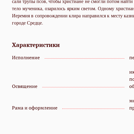
са­ли тру­пы псов, чтобы хри­сти­ане не смог­ли по­том най­ти о
те­ло му­че­ни­ка, оза­ри­лось яр­ким све­том. Од­но­му хри­сти­
Иере­мия в со­про­вож­де­нии кли­ра на­пра­вил­ся к ме­сту каз­ни. 
го­ро­де Сред­це.
Характеристики
Исполнение
пе
и
п
Освящение
о
мо
Рама и оформление
п