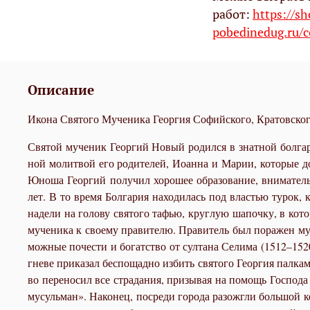
работ:
https://s
pobedinedug.ru/c
Описание
Икона Святого Мученика Георгия Софийского, Кратовског
Свя­той му­че­ник Ге­ор­гий Но­вый ро­дил­ся в знат­ной бол­га
ной мо­лит­вой его ро­ди­те­лей, Иоан­на и Ма­рии, ко­то­рые до 
Юно­ша Ге­ор­гий по­лу­чил хо­ро­шее об­ра­зо­ва­ние, вни­ма­тел
лет. В то вре­мя Бол­га­рия на­хо­ди­лась под вла­стью ту­рок, к
на­де­ли на го­ло­ву свя­то­го та­фью, круг­лую ша­поч­ку, в ко­
му­че­ни­ка к сво­е­му пра­ви­те­лю. Пра­ви­тель был по­ра­жен му
мож­ные по­че­сти и бо­гат­ство от сул­та­на Се­ли­ма (1512–1520
гне­ве при­ка­зал бес­по­щад­но из­бить свя­то­го Ге­ор­гия пал­ка
во пе­ре­но­сил все стра­да­ния, при­зы­вая на по­мощь Гос­по­д
му­суль­ман». На­ко­нец, по­сре­ди го­ро­да разо­жгли боль­шой 