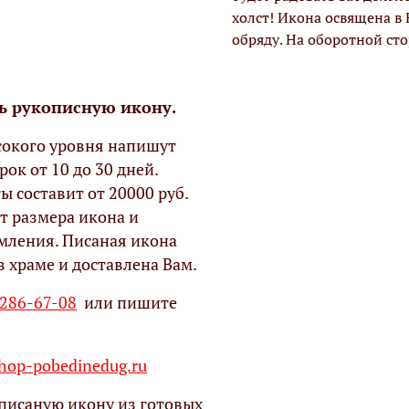
холст! Икона освящена в
обряду. На оборотной ст
ь рукописную икону.
окого уровня напишут
рок от 10 до 30 дней.
ы составит от 20000 руб.
т размера икона и
мления. Писаная икона
в храме и доставлена Вам.
 286-67-08
или пишите
op-pobedinedug.ru
писаную икону из готовых