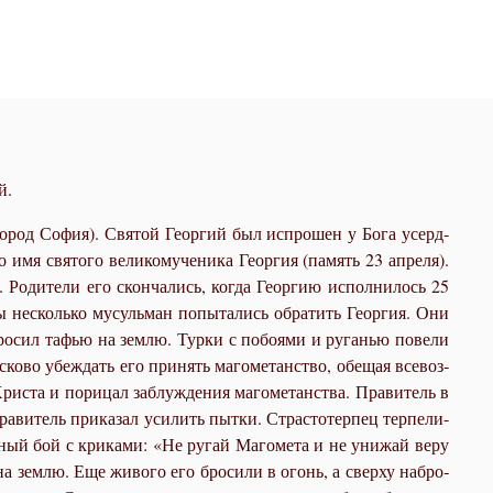
й.
го­род Со­фия). Свя­той Ге­ор­гий был ис­про­шен у Бо­га усерд­
я свя­то­го ве­ли­ко­му­че­ни­ка Ге­ор­гия (па­мять 23 ап­ре­ля).
 Ро­ди­те­ли его скон­ча­лись, ко­гда Ге­ор­гию ис­пол­ни­лось 25
ды несколь­ко му­суль­ман по­пы­та­лись об­ра­тить Ге­ор­гия. Они
ро­сил та­фью на зем­лю. Тур­ки с по­бо­я­ми и ру­га­нью по­ве­ли
с­ко­во убеж­дать его при­нять ма­го­ме­тан­ство, обе­щая все­воз­
и­ста и по­ри­цал за­блуж­де­ния ма­го­ме­тан­ства. Пра­ви­тель в
Пра­ви­тель при­ка­зал уси­лить пыт­ки. Стра­сто­тер­пец тер­пе­ли­
н­ный бой с кри­ка­ми: «Не ру­гай Ма­го­ме­та и не уни­жай ве­ру
на зем­лю. Еще жи­во­го его бро­си­ли в огонь, а свер­ху на­бро­