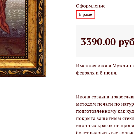
Оформление
В раме
3390.00 ру
Именная икона Мужчин п
февраля и 8 июня.
Икона создана правосла
методом печати по натур
подготовленному как худо
покрыта защитным стекло
иконных красок не проп
будет радовать вас долги