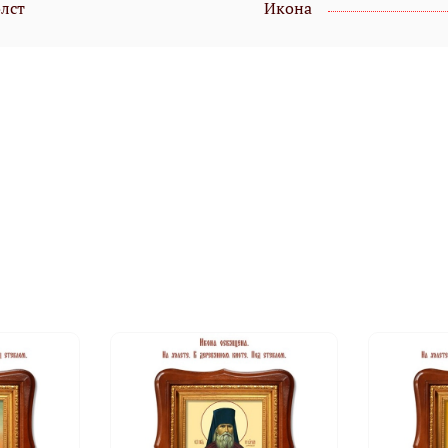
олст
Икона