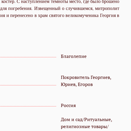
о­стер. С на­ступ­ле­ни­ем тем­но­ты ме­сто, где бы­ло бро­ше­но
 для по­гре­бе­ния. Из­ве­щен­ный о слу­чив­шем­ся, мит­ро­по­лит
я и пе­ре­не­се­но в храм свя­то­го ве­ли­ко­му­че­ни­ка Ге­ор­гия в
Благолепие
Покровитель Георгиев,
Юриев, Егоров
Россия
Дом и сад/Ритуальные,
религиозные товары/