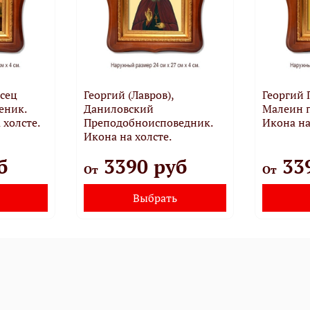
сец
Георгий (Лавров),
Георгий 
еник.
Даниловский
Малеин 
 холсте.
Преподобноисповедник.
Икона на
Икона на холсте.
б
3390 руб
33
От
От
Выбрать