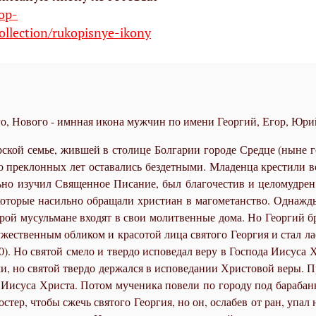
hop-
ollection/rukopisnye-ikony
о, Нового - имнная икона мужчин по имени Георгий, Егор, Юри
р­ской се­мье, жив­шей в сто­ли­це Бол­га­рии го­ро­де Сред­це (ныне 
пре­клон­ных лет оста­ва­лись без­дет­ны­ми. Мла­ден­ца кре­сти­ли во им
ь­но изу­чил Свя­щен­ное Пи­са­ние, был бла­го­че­стив и це­ло­муд­рен.
о­то­рые на­силь­но об­ра­ща­ли хри­сти­ан в ма­го­ме­тан­ство. Од­на­ж
то­рой му­суль­мане вхо­дят в свои мо­лит­вен­ные до­ма. Но Ге­ор­гий б
­же­ствен­ным об­ли­ком и кра­со­той ли­ца свя­то­го Ге­ор­гия и стал ла
). Но свя­той сме­ло и твер­до ис­по­ве­дал ве­ру в Гос­по­да Иису­са Хр
­ми, но свя­той твер­до дер­жал­ся в ис­по­ве­да­нии Хри­сто­вой ве­ры. 
а Иису­са Хри­ста. По­том му­че­ни­ка по­ве­ли по го­ро­ду под ба­ра­ба
ко­стер, чтобы сжечь свя­то­го Ге­ор­гия, но он, осла­бев от ран, упал 