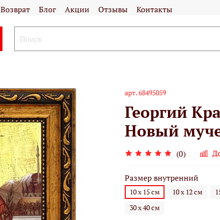
Возврат
Блог
Акции
Отзывы
Контакты
арт.
68495059
Георгий Кр
Новый муче
Д
(0)
Размер внутренний
10 х 15 см
10 х 12 см
1
30 х 40 см