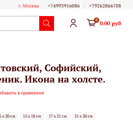
г. Москва
+74993916086
+79262866708
0
0.00 руб
атовский, Софийский,
ник. Икона на холсте.
обавить в сравнение
5 х 20 см
15 х 18 см
17 х 21 см
21 х 30 см