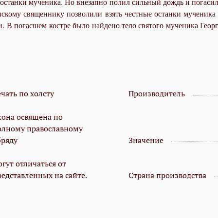
стан­ки му­че­ни­ка. Но вне­зап­но по­лил силь­ный дождь и по­га­сил к
ан­ско­му свя­щен­ни­ку поз­во­ли­ли взять чест­ные остан­ки му­че­ни­ка
В по­гас­шем ко­ст­ре бы­ло най­де­но те­ло свя­то­го му­че­ни­ка Ге­ор­ги
чать по холсту
Производитель
кона освящена по
олному православному
бряду
Значение
гут отличаться от
редставленных на сайте.
Страна производства