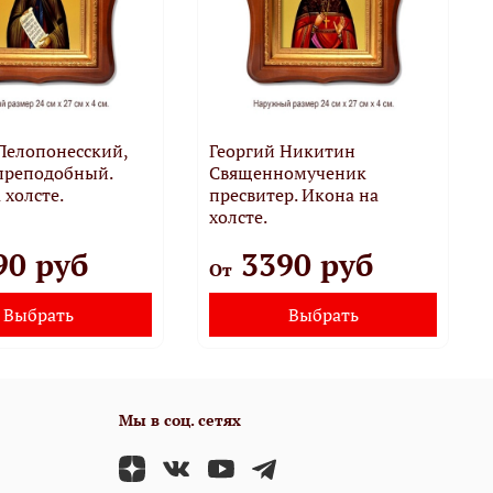
Пелопонесский,
Георгий Никитин
преподобный.
Священномученик
 холсте.
пресвитер. Икона на
холсте.
90 руб
3390 руб
От
Выбрать
Выбрать
Мы в соц. сетях