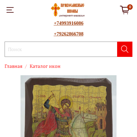
0
+74993916086
+79262866708
Главная
Каталог икон