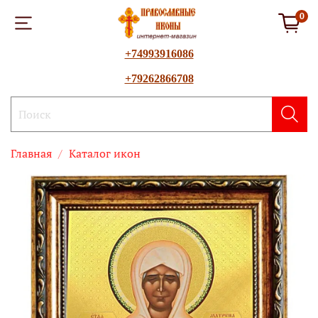
0
+74993916086
+79262866708
Главная
Каталог икон