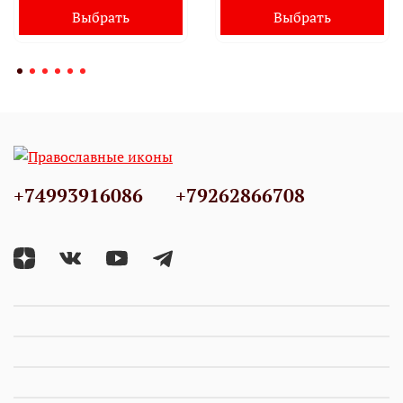
Выбрать
Выбрать
+74993916086
+79262866708