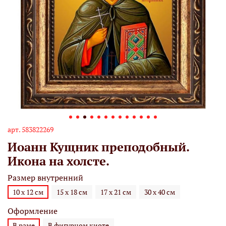
арт.
583822269
Иоанн Кущник преподобный.
Икона на холсте.
Размер внутренний
10 х 12 см
15 х 18 см
17 х 21 см
30 х 40 см
Оформление
В раме
В фигурном киоте