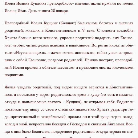
Икона Иоанна Кущника преподобного- именная икона мужчин по имени
Иоанн, Иван. День памяти 28 января.
Преподобный Иоанн Кущник (Каливит) был сы­ном бо­га­тых и знат­ных
ро­ди­те­лей, жив­ших в Кон­стан­ти­но­по­ле в V ве­ке. С юно­сти воз­лю­бив
Хри­ста боль­ше все­го зем­но­го, упро­сил ро­ди­те­лей по­да­рить ему Еван­ге­
лие, чтобы, чи­тая, де­лом ис­пол­нять на­пи­сан­ное. Встре­тив ино­ка из оби­
те­ли «Неусы­па­ю­щихп» и же­лая жи­тия ино­че­ско­го, тай­но ушел из до­ма,
взяв с со­бой Еван­ге­лие, по­да­рок ро­ди­те­лей. При­няв по­стриг, пре­по­доб­
ный Иоанн про­жил в оби­те­ли шесть лет и пре­взо­шел мно­гих ино­че­ски­ми
по­дви­га­ми.
Же­лая уви­деть ро­ди­те­лей, под ви­дом ни­ще­го вер­нул­ся в Кон­стан­ти­но­
поль и по­се­лил­ся у во­рот ро­ди­тель­ско­го до­ма в ку­ще (то есть в па­лат­ке,
от­ку­да и на­име­но­ва­ние свя­то­го – Кущ­ник), не от­кры­вая се­бя. Ро­ди­те­ли
по­сы­ла­ли ему пи­щу со сво­е­го сто­ла как ми­ло­сты­ню Хри­ста ра­ди. Три го­
да, при­тес­ня­е­мый и оскорб­ля­е­мый, про­жил он в этой ку­ще, тер­пя го­лод,
хо­лод и зной, непре­стан­но бе­се­дуя с Гос­по­дом и свя­ты­ми Ан­ге­ла­ми. Все­
гда с ним бы­ло Еван­ге­лие, по­да­рен­ное ро­ди­те­ля­ми, от­ку­да чер­пал он гла­