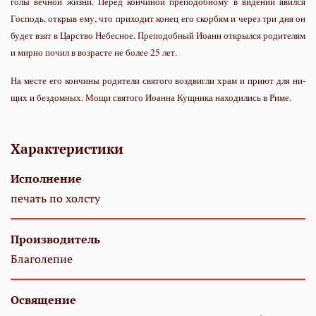
го­лы веч­ной жиз­ни. Пе­ред кон­чи­ной пре­по­доб­но­му в ви­де­нии явил­ся
Гос­подь, от­крыв ему, что при­хо­дит ко­нец его скор­бям и через три дня он
бу­дет взят в Цар­ство Небес­ное. Пре­по­доб­ный Иоанн от­крыл­ся ро­ди­те­лям
и мир­но по­чил в воз­расте не бо­лее 25 лет.
На ме­сте его кон­чи­ны ро­ди­те­ли свя­то­го воз­двиг­ли храм и при­ют для ни­
щих и без­дом­ных. Мо­щи свя­то­го Иоан­на Кущ­ни­ка на­хо­ди­лись в Ри­ме.
Характеристики
Исполнение
печать по холсту
Производитель
Благолепие
Освящение