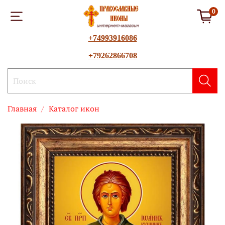
0
+74993916086
+79262866708
Главная
Каталог икон