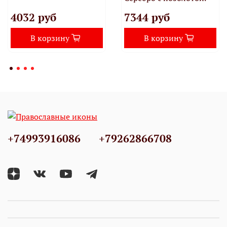
4032 руб
7344 руб
В корзину
В корзину
+74993916086
+79262866708