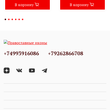
В корзину
В корзину
+74993916086
+79262866708