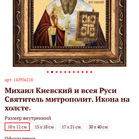
арт.
142936218
Михаил Киевский и всея Руси
Святитель митрополит. Икона на
холсте.
Размер внутренний
10 х 12 см
15 х 18 см
17 х 21 см
30 х 40 см
Оформление