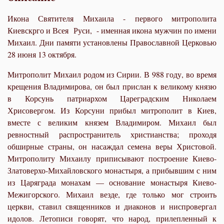
Икона Святителя Михаила - первого митрополита
Киевскрго и Всея Руси, - именная икона мужчин по имени
Михаил. Дни памяти установлены Православной Церковью
28 июня 13 октября.
Митрополит Михаил родом из Сирии. В 988 году, во время
крещения Владимирова, он был прислан к великому князю
в Корсунь патриархом Цареградским Николаем
Хрисовергом. Из Корсуни прибыл митрополит в Киев,
вместе с великим князем Владимиром. Михаил был
ревностный распространитель христианства; проходя
обширные страны, он насаждал семена веры Христовой.
Митрополиту Михаилу приписывают построение Киево-
Златоверхо-Михайловского монастыря, а прибывшим с ним
из Царяграда монахам — основание монастыря Киево-
Межигорского. Михаил везде, где только мог строить
церкви, ставил священников и диаконов и ниспровергал
идолов. Летописи говорят, что народ, прилепленный к