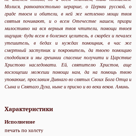
Молися, равноапостольно иерарше, о Церкви русской, о
граде твоем и обители, в ней же нетленно мощи твоя
святыя почивают, и о всем Отечестве нашем, призри
милостивно на вся верныя твоя чтители, помощи твоея
ищущия: буди всем в болезнех целитель, в скорбех и печалех
утешитель, в бедах и нуждах помощник, в час же
смертный заступник и покровитель, да твоею помощию
сподобимся и мы грешнии спасение получити и Царствие
Христово наследовати. Ей, святителю Христов, аще
восхощеши можеши помощи нам, да на помощь твою
уповаюше, прославим Дивнаго во святых Своих Бога Отца и
Сына и Святаго Духа, ныне и присно и во веки веков. Аминь.
Характеристики
Исполнение
печать по холсту