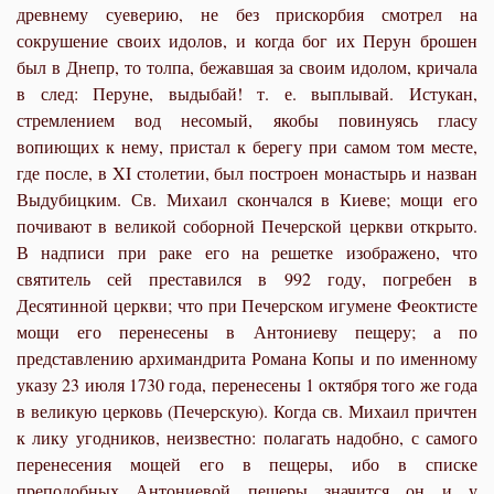
древнему суеверию, не без прискорбия смотрел на
сокрушение своих идолов, и когда бог их Перун брошен
был в Днепр, то толпа, бежавшая за своим идолом, кричала
в след: Перуне, выдыбай! т. е. выплывай. Истукан,
стремлением вод несомый, якобы повинуясь гласу
вопиющих к нему, пристал к берегу при самом том месте,
где после, в XI столетии, был построен монастырь и назван
Выдубицким. Св. Михаил скончался в Киеве; мощи его
почивают в великой соборной Печерской церкви открыто.
В надписи при раке его на решетке изображено, что
святитель сей преставился в 992 году, погребен в
Десятинной церкви; что при Печерском игумене Феоктисте
мощи его перенесены в Антониеву пещеру; а по
представлению архимандрита Романа Копы и по именному
указу 23 июля 1730 года, перенесены 1 октября того же года
в великую церковь (Печерскую). Когда св. Михаил причтен
к лику угодников, неизвестно: полагать надобно, с самого
перенесения мощей его в пещеры, ибо в списке
преподобных Антониевой пещеры значится он и у