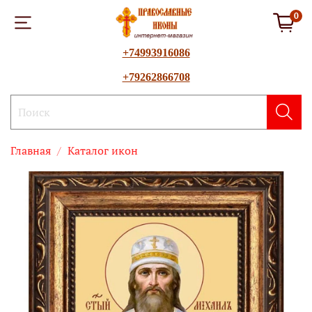
0
+74993916086
+79262866708
Главная
Каталог икон