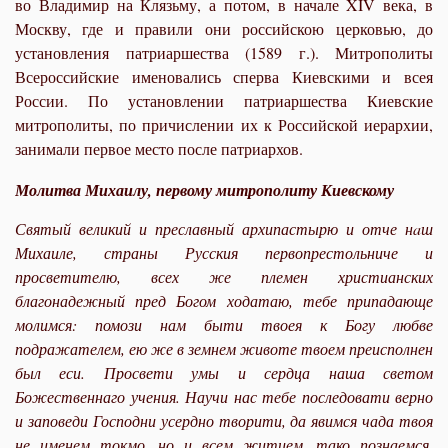
во Владимир на Клязьму, а потом, в начале XIV века, в
Москву, где и правили они российскою церковью, до
установления патриаршества (1589 г.). Митрополиты
Всероссийские именовались сперва Киевскими и всея
России. По установлении патриаршества Киевские
митрополиты, по причислении их к Российской иерархии,
занимали первое место после патриархов.
Молитва Михаилу, первому митрополиту Киевскому
Святый великий и преславный архипастырю и отче нaш
Михаиле, страны Русския первопрестольниче и
просветителю, всех же племен христианских
благонадежный пред Богом ходатаю, тебе припадающе
молимся: помози нам быти твоея к Богу любве
подражателем, ею же в земнем животе твоем преисполнен
был еси. Просвети умы и сердца наша светом
Божественнаго учения. Научи нас тебе последовати верно
и заповеди Господни усердно творити, да явимся чада твоя
не именем токмо, но и всем житием, тако познаемся.