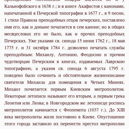
Кальнофойского в 1638 г.; и в книге Акафистов с канонами,
напечатанной в Печерской типографии в 1677 г., в 9 песни,
1 стихе Правила преподобных отцов печерских, поставлено
имя его, как и доныне печатается в сем каноне; но в общих
месяцесловах его не было, как и прочих преподобных
Печерских. Уже указами св. синода 15 июня 1762 г., 18 мая
1775 г. и 31 октября 1784 г. дозволено печатать службы
преподобным: Михаилу, Антонию, Феодосию и прочим
чудотворцам Печерским в книгах, издаваемых Лаврскою
типографиею, а указом св. синода 6 августа 1795 г.
поведено было сочинить и обстоятельное жизнеописание
святителя Михаила для помещения в Четьих Минеях.
Михаил почитается первым Киевским митрополитом.
Некоторые летописи называют его вторым, а первым грека
Леонтия или Леова; в Новгородском же летописце роспись
митрополитов начинается с Феопемпта (1037 г.). До XIII
века митрополиты жили постоянно в Киеве. Опустошение
этого города заставило их перенести престол митрополии