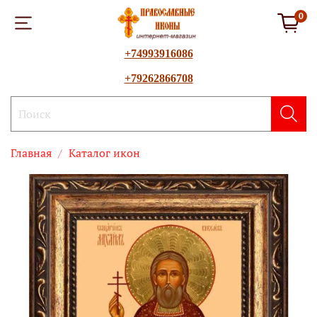
0
+74993916086
+79262866708
Главная
Каталог икон