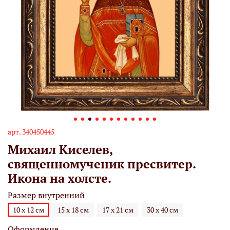
арт.
340450445
Михаил Киселев,
священномученик пресвитер.
Икона на холсте.
Размер внутренний
10 х 12 см
15 х 18 см
17 х 21 см
30 х 40 см
Оформление