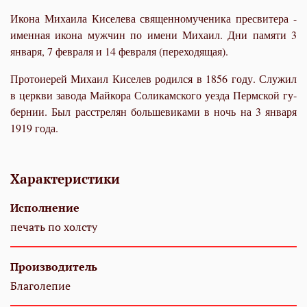
Икона Михаила Киселева священномученика пресвитера -
именная икона мужчин по имени Михаил. Дни памяти 3
января, 7 февраля и 14 февраля (переходящая).
Про­то­и­е­рей Ми­ха­ил Ки­селев ро­дил­ся в 1856 го­ду. Слу­жил
в церк­ви за­во­да Май­ко­ра Со­ли­кам­ско­го уез­да Перм­ской гу­
бер­нии. Был рас­стре­лян боль­ше­ви­ка­ми в ночь на 3 ян­ва­ря
1919 го­да.
Характеристики
Исполнение
печать по холсту
Производитель
Благолепие