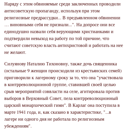
Наряду с этим обвиняемые среди заключенных проводили
антисоветскую пропаганду, используя при этом
религиозные предрассудки... В предъявленном обвинении
… виновными себя не признали...". На допросе они все
единодушно назвали себя верующими христианками и
подтвердили невыход на работу по той причине, что
считают советскую власть антихристовой и работать на нее
не желают.
Силуянову Наталию Тихоновну, также дочь священника
(остальные 9 женщин происходили из крестьянских семей)
приговорили к лагерному сроку за то, что она "участвовала
в контрреволюционной группе, ставившей своей целью
срыв мероприятий соввласти на селе, агитировала против
выборов в Верховный Совет, пела контрреволюционный
царский монархический гимн". В Карлаг она поступила в
марте 1941 года, и, как сказано в характеристике, "...в
лагере ни одного дня не работала по религиозным
убеждениям".