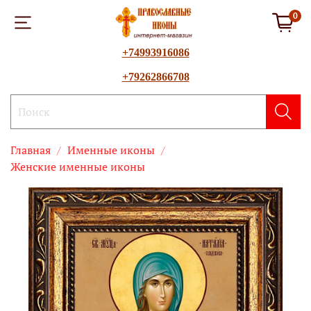
0
+74993916086
+79262866708
Главная
Именные иконы
Женские именные иконы