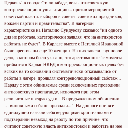
Церковь" в городе Сталинабаде, вела антисоветскую
контрреволюционную агитацию... против мероприятий
советской власти: выборов в советы, советских праздников,
вождей партии и правительства". В лагерной
характеристике на Наталию Сундукову сказано: "ни одного
дня не работала, категорически заявляя, что на антихристов
работать не будет". В Карлаге вместе с Наталией Ивановной
были арестованы еще 10 женщин. На них завели групповое
дело, в котором было указано, что арестованные "с момента
прибытия в Карлаг НКВД в контрреволюционных целях без
всяких на то оснований систематически отказывались от
работы в лагере, проявляя контрреволюционный саботаж...
Наряду с этим обвиняемые среди заключенных проводили
антисоветскую пропаганду, используя при этом
религиозные предрассудки... В предъявленном обвинении
… виновными себя не признали...". На допросе они все
единодушно назвали себя верующими христианками и
подтвердили невыход на работу по той причине, что
считают советскую власть антихристовой и работать на нее