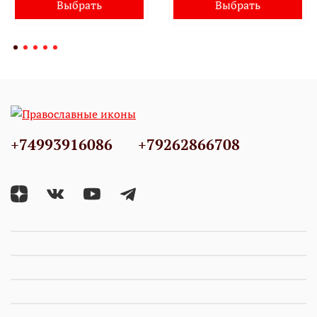
Выбрать
Выбрать
+74993916086
+79262866708