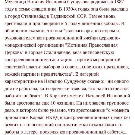
Мученица Наталия Ивановна Сундукова родилась в 1887
году в семье священника. В 1930-х годах она была выслана
в город Сталинабад в Таджикской ССР. Там ее вновь
арестовали и приговорили к 5 годам лишения свободы. В
обвинении сказано, что она "являлась организатором и
руководителем контрреволюционной ячейки церковно-
монархической организации "Истинная Православная
Церковь" в городе Сталинабаде, вела антисоветскую
контрреволюционную агитацию... против мероприятий
советской власти: выборов в советы, советских праздников,
вождей партии и правительства". В лагерной
характеристике на Наталию Сундукову сказано: "ни одного
дня не работала, категорически заявляя, что на антихристов
работать не будет". В Карлаге вместе с Наталией Ивановной
были арестованы еще 10 женщин. На них завели групповое
дело, в котором было указано, что арестованные "с момента
прибытия в Карлаг НКВД в контрреволюционных целях без
всяких на то оснований систематически отказывались от
работы в лагере, проявляя контрреволюционный саботаж...