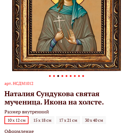
арт.
НСДМ1012
Наталия Сундукова святая
мученица. Икона на холсте.
Размер внутренний
10 х 12 см
15 х 18 см
17 х 21 см
30 х 40 см
Оформление