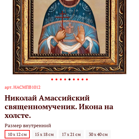
арт.
НАСМПВ1012
Николай Амассийский
священномученик. Икона на
холсте.
Размер внутренний
10 х 12 см
15 х 18 см
17 х 21 см
30 х 40 см