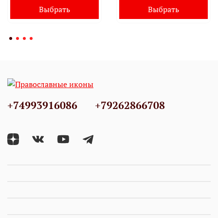
Выбрать
Выбрать
+74993916086
+79262866708