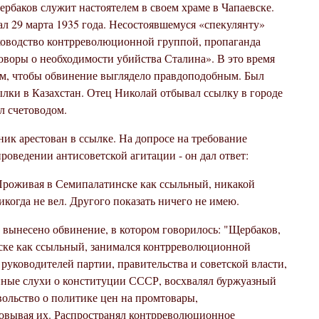
рбаков служит настоятелем в своем храме в Чапаевске.
л 29 марта 1935 года. Несостоявшемуся «спекулянту»
ководство контрреволюционной группой, пропаганда
оворы о необходимости убийства Сталина». В это время
том, чтобы обвинение выглядело правдоподобным. Был
ылки в Казахстан. Отец Николай отбывал ссылку в городе
л счетоводом.
ник арестован в ссылке. На допросе на требование
проведении антисоветской агитации - он дал ответ:
 Проживая в Семипалатинске как ссыльный, никакой
икогда не вел. Другого показать ничего не имею.
ынесено обвинение, в котором говорилось: "Щербаков,
ске как ссыльный, занимался контрреволюционной
 руководителей партии, правительства и советской власти,
ные слухи о конституции СССР, восхвалял буржуазный
вольство о политике цен на промтовары,
овывая их. Распространял контрреволюционное