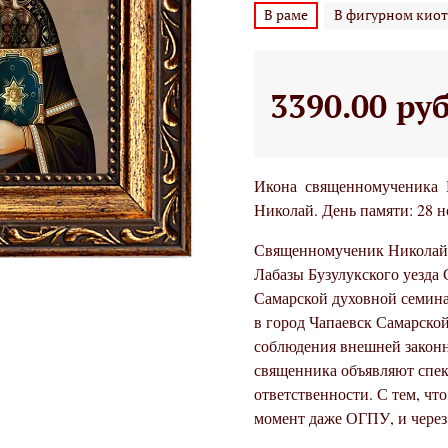
В раме
В фигурном киот
3390.00 ру
Икона священномученика 
Николай. День памяти: 28 н
Священномученик Николай П
Лабазы Бузулукского уезда
Самарской духовной семина
в город Чапаевск Самарской
соблюдения внешней законн
священника объявляют спек
ответственности. С тем, что
момент даже ОГПУ, и через