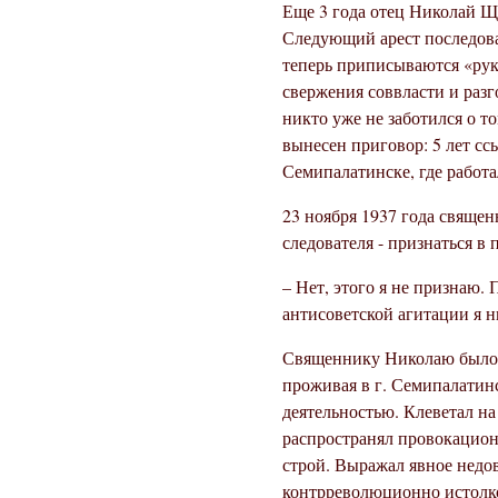
Еще 3 года отец Николай Ще
Следующий арест последова
теперь приписываются «ру
свержения соввласти и разг
никто уже не заботился о 
вынесен приговор: 5 лет сс
Семипалатинске, где работа
23 ноября 1937 года священ
следователя - признаться в 
– Нет, этого я не признаю.
антисоветской агитации я н
Священнику Николаю было в
проживая в г. Семипалатин
деятельностью. Клеветал на
распространял провокацион
строй. Выражал явное недо
контрреволюционно истолк