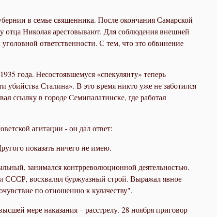
убернии в семье священника. После окончания Самарской
оду отца Николая арестовывают. Для соблюдения внешней
уголовной ответственности. С тем, что это обвинение
1935 года. Несостоявшемуся «спекулянту» теперь
 убийства Сталина». В это время никто уже не заботился
вал ссылку в городе Семипалатинске, где работал
оветской агитации - он дал ответ:
Другого показать ничего не имею.
сыльный, занимался контрреволюционной деятельностью.
ии СССР, восхвалял буржуазный строй. Выражал явное
очувствие по отношению к кулачеству".
ысшей мере наказания – расстрелу. 28 ноября приговор