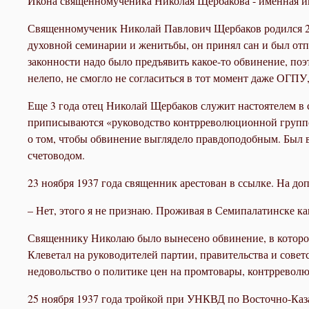
Икона священномученика Николая Щербакова - именная ик
Священномученик Николай Павлович Щербаков родился 24 
духовной семинарии и женитьбы, он принял сан и был отп
законности надо было предъявить какое-то обвинение, по
нелепо, не смогло не согласиться в тот момент даже ОГПУ,
Еще 3 года отец Николай Щербаков служит настоятелем в 
приписываются «руководство контрреволюционной группой,
о том, чтобы обвинение выглядело правдоподобным. Был в
счетоводом.
23 ноября 1937 года священник арестован в ссылке. На доп
– Нет, этого я не признаю. Проживая в Семипалатинске ка
Священнику Николаю было вынесено обвинение, в котором
Клеветал на руководителей партии, правительства и сове
недовольство о политике цен на промтовары, контрревол
25 ноября 1937 года тройкой при УНКВД по Восточно-Каза