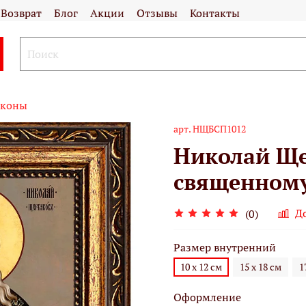
Возврат
Блог
Акции
Отзывы
Контакты
иконы
арт.
НЩБСП1012
Николай Щ
священному
Д
(0)
Размер внутренний
10 х 12 см
15 х 18 см
1
Оформление