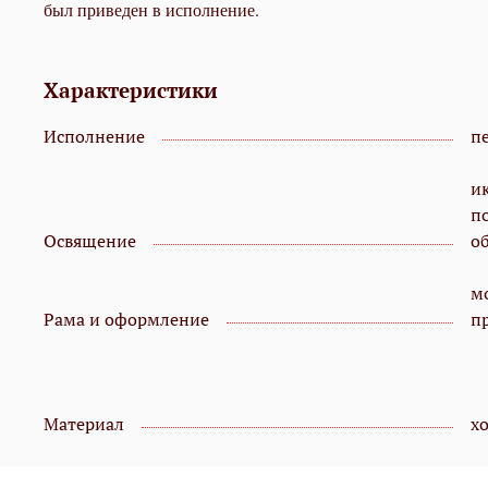
был приведен в исполнение.
Характеристики
Исполнение
пе
и
п
Освящение
о
мо
Рама и оформление
п
Материал
х