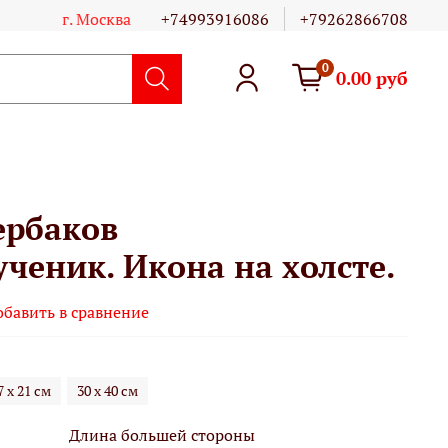
г. Москва
+74993916086
+79262866708
0
0.00 руб
ербаков
ченик. Икона на холсте.
обавить в сравнение
7 х 21 см
30 х 40 см
Длина большей стороны