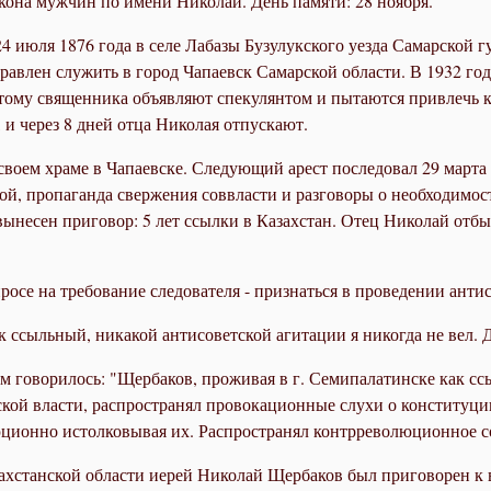
она мужчин по имени Николай. День памяти: 28 ноября.
июля 1876 года в селе Лабазы Бузулукского уезда Самарской г
равлен служить в город Чапаевск Самарской области. В 1932 г
этому священника объявляют спекулянтом и пытаются привлечь к 
 и через 8 дней отца Николая отпускают.
своем храме в Чапаевске. Следующий арест последовал 29 марта 
 пропаганда свержения соввласти и разговоры о необходимости
ынесен приговор: 5 лет ссылки в Казахстан. Отец Николай отбы
росе на требование следователя - признаться в проведении антис
к ссыльный, никакой антисоветской агитации я никогда не вел. 
 говорилось: "Щербаков, проживая в г. Семипалатинске как с
тской власти, распространял провокационные слухи о конституц
юционно истолковывая их. Распространял контрреволюционное с
хстанской области иерей Николай Щербаков был приговорен к в