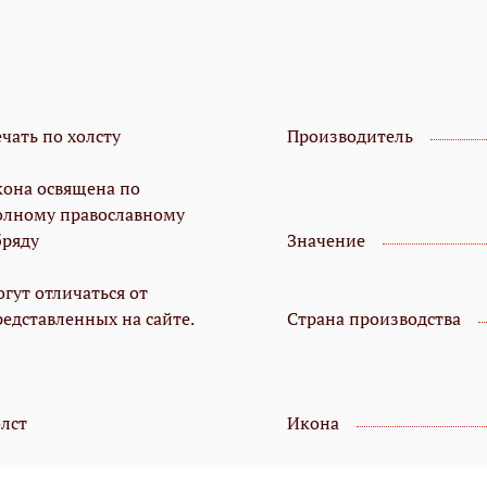
чать по холсту
Производитель
кона освящена по
олному православному
бряду
Значение
гут отличаться от
редставленных на сайте.
Страна производства
олст
Икона