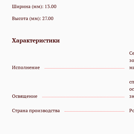
Ширина (мм): 13.00
Высота (мм): 27.00
Характеристики
С
з
Исполнение
м
с
о
Освящение
з
Страна производства
Р