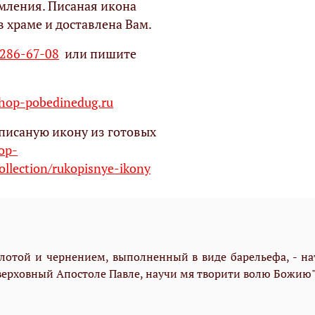
мления. Писаная икона
в храме и доставлена Вам.
 286-67-08
или пишите
op-pobedinedug.ru
писаную икону из готовых
hop-
ollection/rukopisnye-ikony
олотой и чернением, выполненный в виде барельефа, - 
верховный Апостоле Павле, научи мя творити волю
Божию