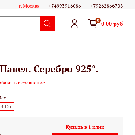
г. Москва
+74993916086
+79262866708
0
0.00 руб
 Павел. Серебро 925°.
обавить в сравнение
Вес
4,15 г
Купить в 1 клик
б