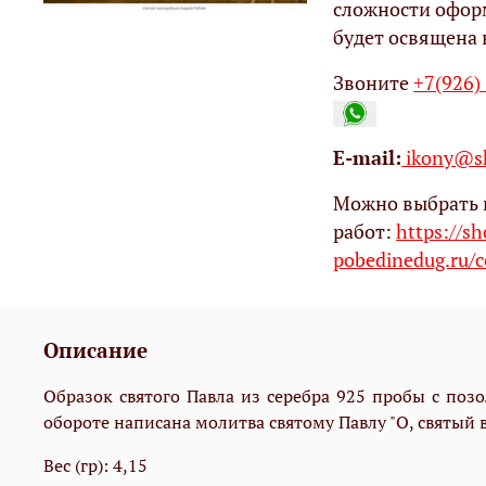
сложности офор
будет освящена 
Звоните
+7(926)
Е-mail:
ikony@sh
Можно выбрать 
работ:
https://s
pobedinedug.ru/c
Описание
Образок святого Павла из серебра 925 пробы с поз
обороте написана молитва святому Павлу "
О, святый 
Вес (гр): 4,15