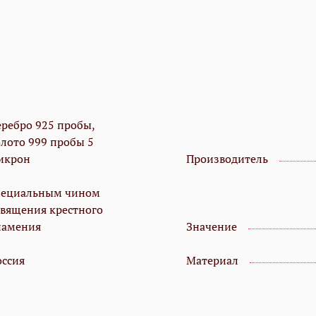
еребро 925 пробы,
олото 999 пробы 5
икрон
Производитель
пециальным чином
священия крестного
намения
Значение
оссия
Материал