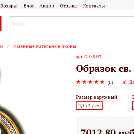
Возврат
Блог
Акции
Отзывы
Контакты
ны
Именные нательные иконы
арт.
ОПЕ8442
Образок св.
Д
(0)
Размер наружный
1,3 х 2,7 см
7012.80 ру