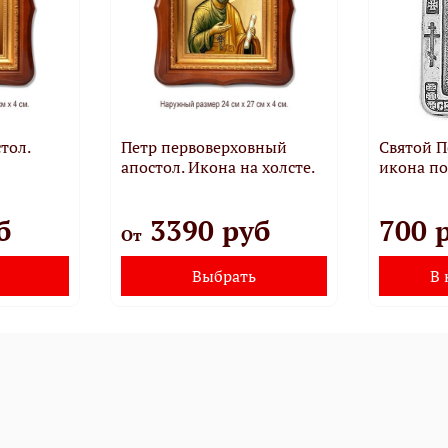
тол.
Петр первоверховный
Святой П
апостол. Икона на холсте.
икона по
б
3390 руб
700 
От
Выбрать
В 