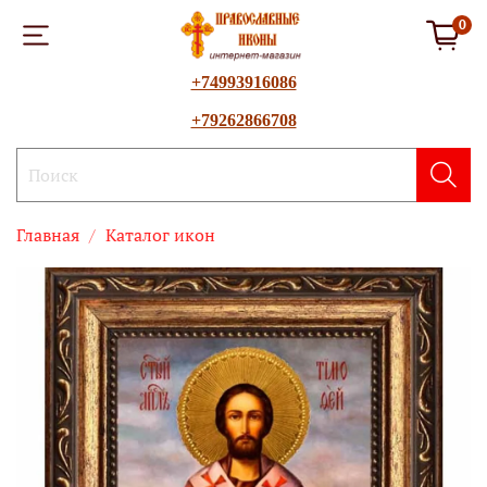
0
+74993916086
+79262866708
Главная
Каталог икон