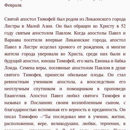
Февраля.
Святой апостол Тимофей был родом из Ликаонского города
Листры в Малой Азии. Он был обращен ко Христу в 52
году святым апостолом Павлом. Когда апостолы Павел и
Варнава посетили впервые Ликаонские города, апостол
Павел в Листре исцелил хромого от рождения, и многие
жители города уверовали во Христа, среди них были и
будущий апостол, юноша Тимофей, его мать Евника и бабка
Лоида. Семена веры, посеянные апостолом Павлом в душе
святого Тимофея, принесли обильные плоды. Он стал
ревностным учеником апостола, а впоследствии его
неотлучным спутником и помощником в проповеди
Евангелия. Апостол Павел любил святого Тимофея и
называл в Посланиях своим возлюбленным сыном, с
благодарностью вспоминая его верность и преданность. Он
писал Тимофею –“Ты последовал мне в учении, житии,
расположении, вере, великодушии, любви, терпении, в