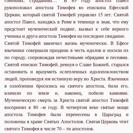
гонениях, страданиях…” В 65 году апостол Павел
рукоположил апостола Тимофея во епископа Ефесской
Церкви, который святой Тимофей управлял 15 лет. Святой
апостол Павел, находясь в Риме в темнице и зная, что ему
предстоит мученический подвиг, вызвал к себе верного
ученика и друга апостола Тимофея на последнее свидание.
Святой Тимофей закончил жизнь мученически. В Ефесе
язычники совершали праздник в честь идолов и носили их
по городу, сопровождая нечестивыми обрядами и песнями.
Святой епископ Тимофей, ревнуя о Славе Божией, старался
остановить и вразумить ослепленных идолопоклонством
людей, проповедуя им истинную веру во Христа. Язычники
в озлоблении бросились на святого апостола, били его,
влачили по земле и, наконец, побили камнями.
Мученическую смерть за Христа святой апостол Тимофей
воспринял в 80 –м году. В четвертом веке святые мощи
апостола Тимофея были перенесены в Царьград и
положены в храме Святых Апостолов. Святая Церковь чтит
святого Тимофея в числе 70 – ти апостолов.