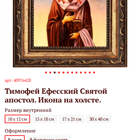
арт.
40976428
Тимофей Ефесский Святой
апостол. Икона на холсте.
Размер внутренний
10 х 12 см
15 х 18 см
17 х 21 см
30 х 40 см
Оформление
В раме
В фигурном киоте