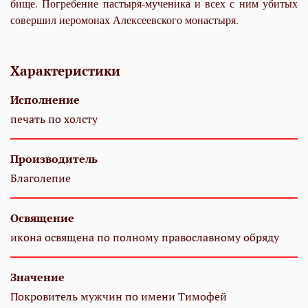
би­ще. По­гре­бе­ние пас­ты­ря-му­че­ни­ка и всех с ним уби­тых
со­вер­шил иеро­мо­нах Алек­се­ев­ско­го мо­на­сты­ря.
Характеристики
Исполнение
печать по холсту
Производитель
Благолепие
Освящение
икона освящена по полному православному обряду
Значение
Покровитель мужчин по имени Тимофей