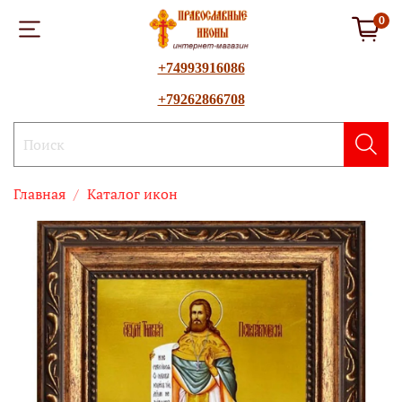
0
+74993916086
+79262866708
Главная
Каталог икон