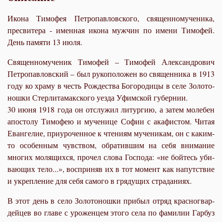
Икона Тимофея Петропавловского, священномученика,
пресвитера - именная икона мужчин по имени Тимофей.
День памяти 13 июля.
Свя­щен­но­му­че­ник Ти­мо­фей – Ти­мо­фей Алек­сан­дро­вич
Пет­ро­пав­лов­ский – был ру­ко­по­ло­жен во свя­щен­ни­ка в 1913
го­ду ко хра­му в честь Рож­де­ства Бо­го­ро­ди­цы в се­ле Зо­ло­то­
нош­ки Стер­ли­та­мак­ско­го уез­да Уфим­ской гу­бер­нии.
30 июня 1918 го­да он от­слу­жил ли­тур­гию, а за­тем мо­ле­бен
апо­сто­лу Ти­мо­фею и му­че­ни­це Со­фии с ака­фи­стом. Чи­тая
Еван­ге­лие, при­уро­чен­ное к чте­ни­ям му­че­ни­кам, он с ка­ким-
то осо­бен­ным чув­ством, об­ра­тив­шим на се­бя вни­ма­ние
мно­гих мо­ля­щих­ся, про­чел сло­ва Гос­по­да: «не бой­тесь уби­
ва­ю­щих те­ло...», вос­при­няв их в тот мо­мент как на­пут­ствие
и укреп­ле­ние для се­бя са­мо­го в гря­ду­щих стра­да­ни­ях.
В этот день в се­ло Зо­ло­то­нош­ки при­был от­ряд крас­но­гвар­
дей­цев во гла­ве с уро­жен­цем это­го се­ла по фа­ми­лии Гар­буз