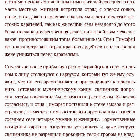
и с ни­ми несколь­ко пле­нен­ных ими жи­те­лей со­сед­не­го се­ла.
Часть мест­ных жи­те­лей встре­ти­ла от­ряд с хле­бом-со­лью,
иные, стоя да­же на ко­ле­нях, на­де­ясь уми­ло­сти­вить этим же­
сто­ких ка­ра­те­лей, так как жи­те­ля­ми се­ла неза­дол­го до это­го
бы­ла по­сла­на дру­же­ствен­ная де­ле­га­ция к вой­скам че­хо­сло­
ва­ков, про­ти­во­сто­яв­шим то­гда боль­ше­ви­кам. Отец Ти­мо­фей
не по­шел встре­чать от­ряд крас­но­гвар­дей­цев и не поз­во­лил
жене уни­жать­ся пе­ред ка­ра­те­ля­ми.
Спу­стя час по­сле при­бы­тия крас­но­гвар­дей­цев в се­ло, он ли­
цом к ли­цу столк­нул­ся с Гар­бу­зом, ко­то­рый тут же ему объ­
явил, что он его аре­сто­вы­ва­ет и при­го­ва­ри­ва­ет к по­ве­ше­
нию. Го­то­вый к му­че­ни­че­ско­му кон­цу, свя­щен­ник по­про­
сил, чтобы по­ве­ше­ние бы­ло за­ме­не­но рас­стре­лом. Ка­ра­тель
со­гла­сил­ся, и от­ца Ти­мо­фея по­ста­ви­ли к стене ам­ба­ра и рас­
стре­ля­ли, а вме­сте с ним рас­стре­ля­ли аре­сто­ван­ных ра­нее в
со­сед­нем се­ле че­ты­рех муж­чин и жен­щи­ну. Тор­же­ствен­ные
по­хо­ро­ны ка­ра­те­ли за­пре­ти­ли устра­и­вать и да­же су­пру­ге
свя­щен­ни­ка не раз­ре­ши­ли про­во­дить те­ло с гро­бом на клад­