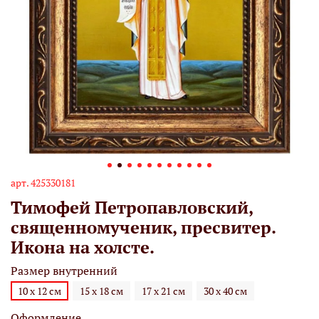
арт.
425330181
Тимофей Петропавловский,
священномученик, пресвитер.
Икона на холсте.
Размер внутренний
10 х 12 см
15 х 18 см
17 х 21 см
30 х 40 см
Оформление