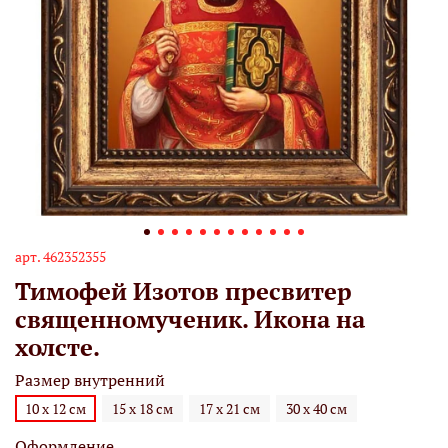
арт.
462352355
Тимофей Изотов пресвитер
священномученик. Икона на
холсте.
Размер внутренний
10 х 12 см
15 х 18 см
17 х 21 см
30 х 40 см
Оформление