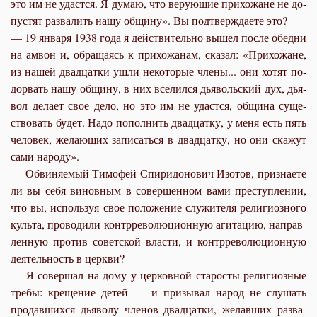
это им не удаст­ся. Я ду­маю, что ве­ру­ю­щие при­хо­жане не до­
пу­стят раз­ва­лить на­шу об­щи­ну». Вы под­твер­жда­е­те это?
— 19 ян­ва­ря 1938 го­да я дей­стви­тель­но вы­шел по­сле обед­ни
на ам­вон и, об­ра­ща­ясь к при­хо­жа­нам, ска­зал: «При­хо­жане,
из на­шей два­дцат­ки ушли неко­то­рые чле­ны... они хо­тят по­
до­рвать на­шу об­щи­ну, в них все­лил­ся дья­воль­ский дух, дья­
вол де­ла­ет свое де­ло, но это им не удаст­ся, об­щи­на су­ще­
ство­вать бу­дет. На­до по­пол­нить два­дцат­ку, у ме­ня есть пять
че­ло­век, же­ла­ю­щих за­пи­сать­ся в два­дцат­ку, но они ска­жут
са­ми на­ро­ду».
— Об­ви­ня­е­мый Ти­мо­фей Спи­ри­до­но­вич Изо­тов, при­зна­е­те
ли вы се­бя ви­нов­ным в со­вер­шен­ном ва­ми пре­ступ­ле­нии,
что вы, ис­поль­зуя свое по­ло­же­ние слу­жи­те­ля ре­ли­ги­оз­но­го
куль­та, про­во­ди­ли контр­ре­во­лю­ци­он­ную аги­та­цию, на­прав­
лен­ную про­тив со­вет­ской вла­сти, и контр­ре­во­лю­ци­он­ную
де­я­тель­ность в церк­ви?
— Я со­вер­шал на до­му у цер­ков­ной ста­ро­сты ре­ли­ги­оз­ные
тре­бы: кре­ще­ние де­тей — и при­зы­вал на­род не слу­шать
про­дав­ших­ся дья­во­лу чле­нов два­дцат­ки, же­лав­ших раз­ва­