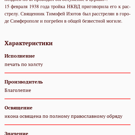
15 фев­ра­ля 1938 го­да трой­ка НКВД при­го­во­ри­ла его к рас­
стре­лу. Свя­щен­ник Ти­мо­фей Изо­тов был рас­стре­лян в го­ро­
де Сим­фе­ро­по­ле и по­гре­бен в об­щей без­вест­ной мо­ги­ле.
Характеристики
Исполнение
печать по холсту
Производитель
Благолепие
Освящение
икона освящена по полному православному обряду
Значение