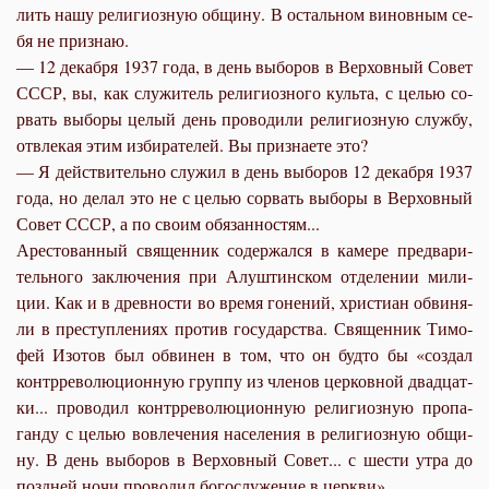
лить на­шу ре­ли­ги­оз­ную об­щи­ну. В осталь­ном ви­нов­ным се­
бя не при­знаю.
— 12 де­каб­ря 1937 го­да, в день вы­бо­ров в Вер­хов­ный Со­вет
СССР, вы, как слу­жи­тель ре­ли­ги­оз­но­го куль­та, с це­лью со­
рвать вы­бо­ры це­лый день про­во­ди­ли ре­ли­ги­оз­ную служ­бу,
от­вле­кая этим из­би­ра­те­лей. Вы при­зна­е­те это?
— Я дей­стви­тель­но слу­жил в день вы­бо­ров 12 де­каб­ря 1937
го­да, но де­лал это не с це­лью со­рвать вы­бо­ры в Вер­хов­ный
Со­вет СССР, а по сво­им обя­зан­но­стям...
Аре­сто­ван­ный свя­щен­ник со­дер­жал­ся в ка­ме­ре пред­ва­ри­
тель­но­го за­клю­че­ния при Алуш­тин­ском от­де­ле­нии ми­ли­
ции. Как и в древ­но­сти во вре­мя го­не­ний, хри­сти­ан об­ви­ня­
ли в пре­ступ­ле­ни­ях про­тив го­су­дар­ства. Свя­щен­ник Ти­мо­
фей Изо­тов был об­ви­нен в том, что он буд­то бы «со­здал
контр­ре­во­лю­ци­он­ную груп­пу из чле­нов цер­ков­ной два­дцат­
ки... про­во­дил контр­ре­во­лю­ци­он­ную ре­ли­ги­оз­ную про­па­
ган­ду с це­лью во­вле­че­ния на­се­ле­ния в ре­ли­ги­оз­ную об­щи­
ну. В день вы­бо­ров в Вер­хов­ный Со­вет... с ше­сти утра до
позд­ней но­чи про­во­дил бо­го­слу­же­ние в церк­ви».