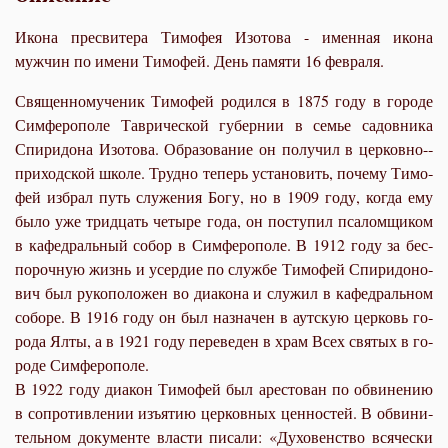
Икона пресвитера Тимофея Изотова - именная икона
мужчин по имени Тимофей. День памяти 16 февраля.
Свя­щен­но­му­че­ник Ти­мо­фей ро­дил­ся в 1875 го­ду в го­ро­де
Сим­фе­ро­по­ле Та­ври­че­ской гу­бер­нии в се­мье са­дов­ни­ка
Спи­ри­до­на Изо­то­ва. Об­ра­зо­ва­ние он по­лу­чил в цер­ков­но-­
при­ход­ской шко­ле. Труд­но те­перь уста­но­вить, по­че­му Ти­мо­
фей из­брал путь слу­же­ния Бо­гу, но в 1909 го­ду, ко­гда ему
бы­ло уже трид­цать че­ты­ре го­да, он по­сту­пил пса­лом­щи­ком
в ка­фед­раль­ный со­бор в Сим­фе­ро­по­ле. В 1912 го­ду за бес­
по­роч­ную жизнь и усер­дие по служ­бе Ти­мо­фей Спи­ри­до­но­
вич был ру­ко­по­ло­жен во диа­ко­на и слу­жил в ка­фед­раль­ном
со­бо­ре. В 1916 го­ду он был на­зна­чен в аут­скую цер­ковь го­
ро­да Ял­ты, а в 1921 го­ду пе­ре­ве­ден в храм Всех свя­тых в го­
ро­де Сим­фе­ро­по­ле.
В 1922 го­ду диа­кон Ти­мо­фей был аре­сто­ван по об­ви­не­нию
в со­про­тив­ле­нии изъ­я­тию цер­ков­ных цен­но­стей. В об­ви­ни­
тель­ном до­ку­мен­те вла­сти пи­са­ли: «Ду­хо­вен­ство вся­че­ски