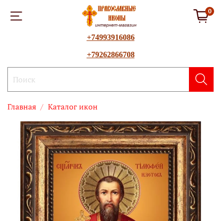
0
+74993916086
+79262866708
Главная
Каталог икон