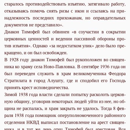
ста­ра­лось про­ти­во­дей­ство­вать изъ­я­тию, за­тя­ги­ва­ло ра­бо­ту,
от­ка­зы­ва­ясь по­мочь снять ри­зы с икон и ссы­ла­ясь на при­
над­леж­ность по­след­них при­хо­жа­нам, но оправ­да­тель­ных
до­ку­мен­тов не пред­ста­ви­ло».
Диа­кон Ти­мо­фей был об­ви­нен «в со­уча­стии в со­кры­тии
цер­ков­ных цен­но­стей и ве­де­нии пас­сив­ной обо­ро­ны про­
тив изъ­я­тия». Од­на­ко «за недо­стат­ком улик» де­ло бы­ло пре­
кра­ще­но, и он был осво­бож­ден.
В 1928 го­ду диа­кон Ти­мо­фей был ру­ко­по­ло­жен во свя­щен­
ни­ка ко хра­му се­ла Но­во-Пав­лов­ка. В сен­тяб­ре 1936 го­да он
был пе­ре­ве­ден слу­жить в храм ве­ли­ко­му­че­ни­ка Фе­о­до­ра
Стра­ти­ла­та в го­род Алуш­ту, где и спо­до­бил его Гос­подь
при­нять крест ис­по­вед­ни­че­ства.
Зи­мой 1938 го­да вла­сти сде­ла­ли по­пыт­ку рас­ко­лоть цер­ков­
ную об­щи­ну, уго­во­рив неко­то­рых лю­дей уй­ти из нее, но об­
щи­на не рас­па­лась, и храм за­крыть не уда­лось. То­гда 8 фев­
ра­ля 1938 го­да по­мощ­ник опер­упол­но­мо­чен­но­го рай­он­но­го
от­де­ле­ния НКВД вы­пи­сал по­ста­нов­ле­ние на арест свя­щен­
ни­ка, и в тот же день отец Ти­мо­фей был аре­сто­ван. Все