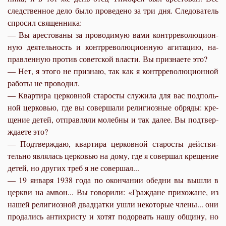
след­ствен­ное де­ло бы­ло про­ве­де­но за три дня. Сле­до­ва­тель
спро­сил свя­щен­ни­ка:
— Вы аре­сто­ва­ны за про­во­ди­мую ва­ми контр­ре­во­лю­ци­он­
ную де­я­тель­ность и контр­ре­во­лю­ци­он­ную аги­та­цию, на­
прав­лен­ную про­тив со­вет­ской вла­сти. Вы при­зна­е­те это?
— Нет, я это­го не при­знаю, так как я контр­ре­во­лю­ци­он­ной
ра­бо­ты не про­во­дил.
— Квар­ти­ра цер­ков­ной ста­ро­сты слу­жи­ла для вас под­поль­
ной цер­ко­вью, где вы со­вер­ша­ли ре­ли­ги­оз­ные об­ря­ды: кре­
ще­ние де­тей, от­прав­ля­ли мо­леб­ны и так да­лее. Вы под­твер­
жда­е­те это?
— Под­твер­ждаю, квар­ти­ра цер­ков­ной ста­ро­сты дей­стви­
тель­но яв­ля­лась цер­ко­вью на до­му, где я со­вер­шал кре­ще­ние
де­тей, но дру­гих треб я не со­вер­шал...
— 19 ян­ва­ря 1938 го­да по окон­ча­нии обед­ни вы вы­шли в
церк­ви на ам­вон... Вы го­во­ри­ли: «Граж­дане при­хо­жане, из
на­шей ре­ли­ги­оз­ной два­дцат­ки ушли неко­то­рые чле­ны... они
про­да­лись ан­ти­хри­сту и хо­тят по­до­рвать на­шу об­щи­ну, но