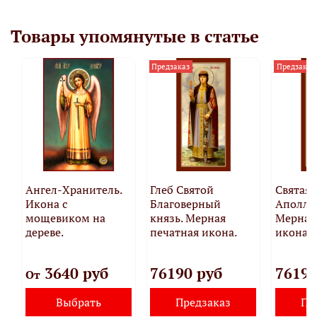
Товары упомянутые в статье
Предзаказ
Предзаказ
Ангел-Хранитель.
Глеб Святой
Святая
Икона с
Благоверный
Аполли
мощевиком на
князь. Мерная
Мерная
дереве.
печатная икона.
икона.
3640 руб
76190 руб
76190
От
Выбрать
Предзаказ
Пр