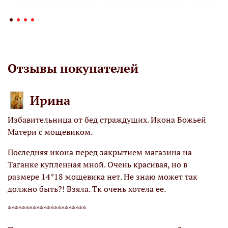
Отзывы покупателей
Ирина
Избавительница от бед страждущих. Икона Божьей
М
Матери с мощевиком.
К
х
Последняя икона перед закрытием магазина на
М
Таганке купленная мной. Очень красивая, но в
х
размере 14*18 мощевика нет. Не знаю может так
!
должно быть?! Взяла. Тк очень хотела ее.
О
я
н
**********************
Б