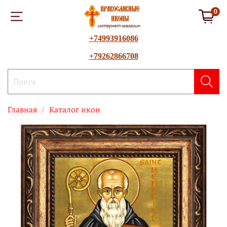
0
+74993916086
+79262866708
Главная
Каталог икон