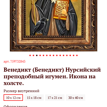
арт.
759732843
Венедикт (Бенедикт) Нурсийский
преподобный игумен. Икона на
холсте.
Размер внутренний
10 х 12 см
15 х 18 см
17 х 21 см
30 х 40 см
Оформление