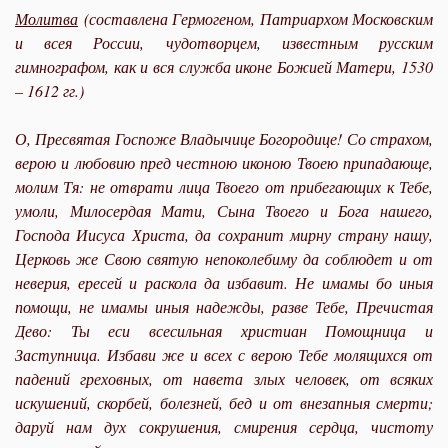
Молитва
(составлена Гермогеном, Патриархом Московским
и всея России, чудотворцем, известным русским
гимнографом, как и вся служба иконе Божией Матери, 1530
– 1612 гг.)
О, Пресвятая Госпоже Владычице Богородице! Со страхом,
верою и любовию пред честною иконою Твоею припадающе,
молим Тя: не отврати лица Твоего от прибегающих к Тебе,
умоли, Милосердая Мати, Сына Твоего и Бога нашего,
Господа Иисуса Христа, да сохранит мирну страну нашу,
Церковь же Свою святую непоколебиму да соблюдет и от
неверия, ересей и раскола да избавит. Не имамы бо иныя
помощи, не имамы иныя надежды, разве Тебе, Пречистая
Дево: Ты еси всесильная христиан Помощница и
Заступница. Избави же и всех с верою Тебе молящихся от
падений греховных, от навета злых человек, от всяких
искушений, скорбей, болезней, бед и от внезапныя смерти;
даруй нам дух сокрушения, смирения сердца, чистоту