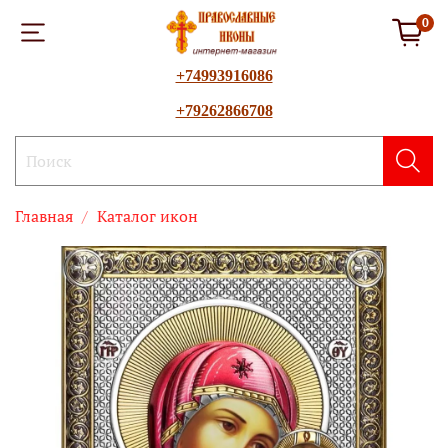
0
+74993916086
+79262866708
Главная
Каталог икон