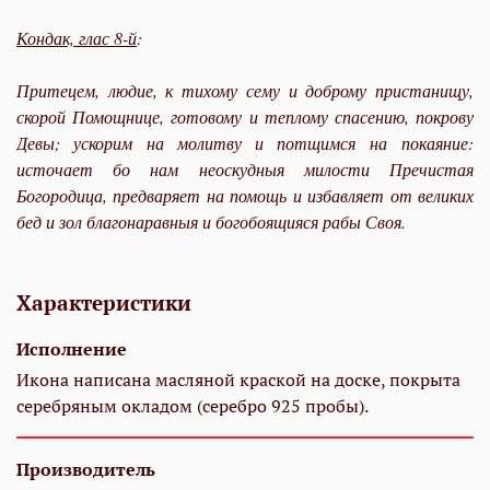
Кондак, глас 8-й
:
Притецем, людие, к тихому сему и доброму пристанищу,
скорой Помощнице, готовому и теплому спасению, покрову
Девы; ускорим на молитву и потщимся на
покая
ние:
источает бо нам неоскудныя милости Пречистая
Богородица, предваряет на помощь и избавляет от великих
бед и зол благонаравныя и богобоящияся рабы Своя.
Характеристики
Исполнение
Икона написана масляной краской на доске, покрыта
серебряным окладом (серебро 925 пробы).
Производитель