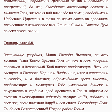
помышлений, исправления греховныя жизни и оставление
прегрешений, да вси, благодарне воспевающе величия и
милости Твоя, являемыя над нами зде на земли, сподобимся и
Небеснаго Царствия и тамо со всеми святыми прославим
пречестное и великолепое имя Отца и Сына и Святаго Духа
во веки веков. Аминь.
Тропарь, глас 4-й
Заступнице усердная, Мати Господа Вышняго, за всех
молиши Сына Твоего Христа Бога нашего, и всем твориши
спастися, в державный Твой покров прибегающим. Всех нас
заступи, о Госпоже Царице и Владычице, иже в напастех и
в скорбех, и в болезнех, обременённых грехи многими,
предстоящих и молящихся Тебе умиленною душею/ и
сокрушенным сердцем, пред пречистым Твоим образом со
слезами и невозвратно надежду имущих на Тя, избавления
всех зол, всем полезная даруй и вся спаси, Богородице Дево:
Ты бо еси Божественный Покров рабом Твоим.