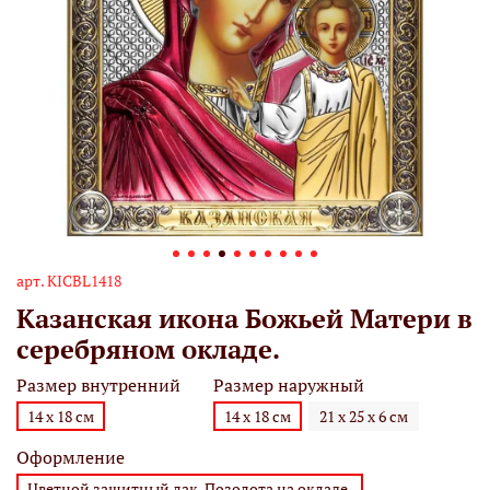
арт.
KICBL1418
Казанская икона Божьей Матери в
серебряном окладе.
Размер внутренний
Размер наружный
14 х 18 см
14 х 18 см
21 х 25 х 6 см
Оформление
Цветной защитный лак. Позолота на окладе.