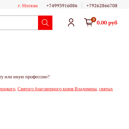
г. Москва
+74993916086
+79262866708
0
0.00 руб
 ту или иную профессию?
лоцкого
,
Святого благоверного князя Владимира
,
святых