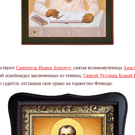
ьствуют
Святитель Иоанн Златоуст,
святая великомученица
Анас
рый освобождал заключенных из темниц,
Святой
Угодник Божий 
 судится, отстаивая свое право на торжество Фемиды.