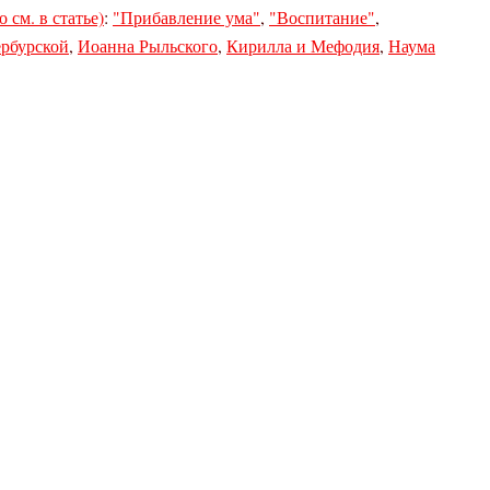
 см. в статье)
:
"Прибавление ума"
,
"Воспитание"
,
рбурской
,
Иоанна Рыльского
,
Кирилла и Мефодия
,
Наума