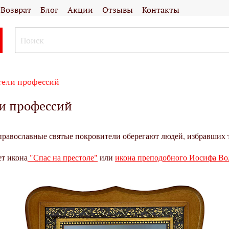
Возврат
Блог
Акции
Отзывы
Контакты
тели профессий
ли профессий
православные святые покровители оберегают людей, избравших
т икона
"Спас на престоле"
или
икона преподобного Иосифа Во