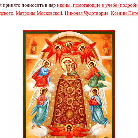
я принято подносить в дар
иконы, помогающие в учебе (подробно
дского
,
Матроны Московской
,
Николая Чудотворца
,
Ксении Пете