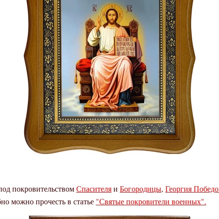
 под покровительством
Спасителя
и
Богородицы
,
Георгия Победо
но можно прочесть в статье
"Святые покровители военных".