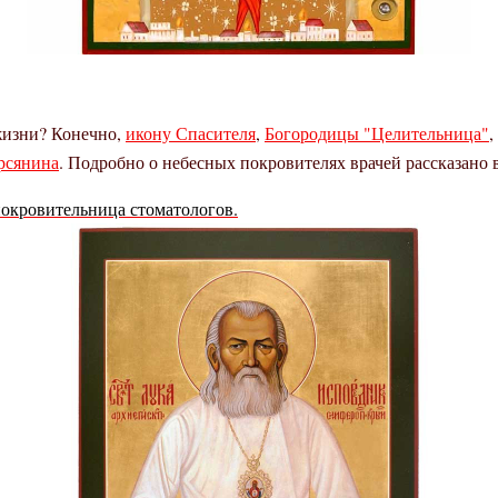
жизни? Конечно,
икону Спасителя
,
Богородицы "Целительница"
,
рсянина
. Подробно о небесных покровителях врачей рассказано 
покровительница стоматологов.