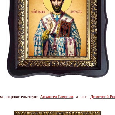
ва
покровительствуют
Архангел Гавриил
, а также
Димитрий Ро