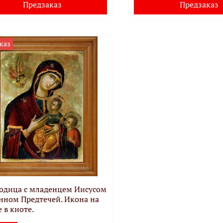
Предзаказ
Предзаказ
каз
одица с младенцем Иисусом
нном Предтечей. Икона на
 в киоте.