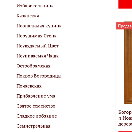
Избавительница
Казанская
Неопалимая купина
Предза
Нерушимая Стена
Неувядаемый Цвет
Неупиваемая Чаша
Остробрамская
Покров Богородицы
Почаевская
Прибавление ума
Святое семейство
Богор
Сладкое лобзание
и Иоа
дереве
Семистрельная