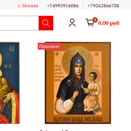
г. Москва
+74993916086
+79262866708
0
0.00 руб
Предзаказ