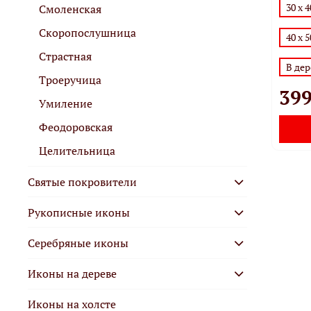
30 х 
Смоленская
Скоропослушница
40 х 5
Страстная
В де
Троеручица
399
Умиление
Феодоровская
Целительница
Святые покровители
Рукописные иконы
Серебряные иконы
Иконы на дереве
Иконы на холсте