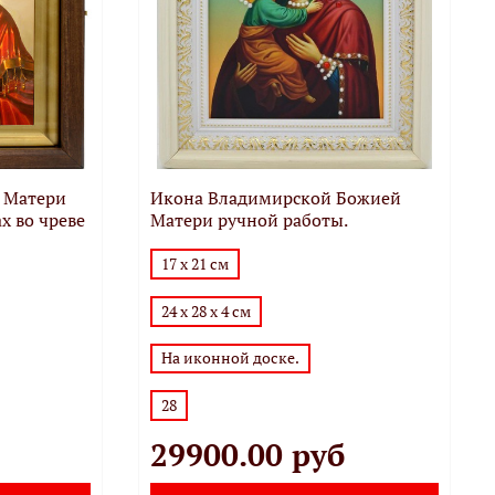
 Матери
Икона Владимирской Божией
х во чреве
Матери ручной работы.
17 х 21 см
24 х 28 х 4 см
На иконной доске.
28
29900.00 руб