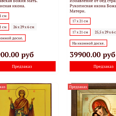
авская Божия Мать.
Избавление от бед стр
исная икона.
Рукописная икона Бож
Матери.
21 см
17 х 21 см
21 см
26 х 29 х 6 см
17 х 21 см
25,5 х 29 х 6 
конной доске.
На иконной доске.
00.00 руб
39900.00 руб
Предзаказ
Предзаказ
каз
Предзаказ