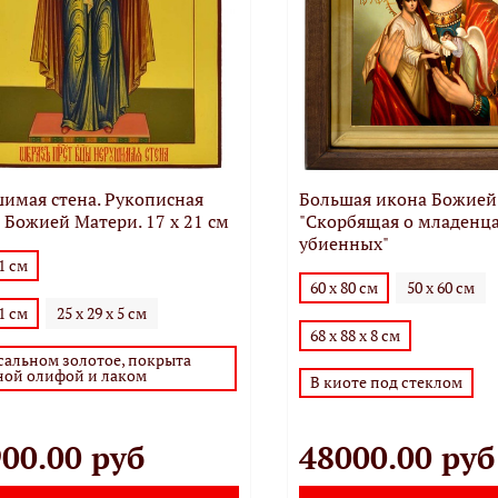
имая стена. Рукописная
Большая икона Божией
 Божией Матери. 17 х 21 см
"Скорбящая о младенца
убиенных"
21 см
60 х 80 см
50 х 60 см
21 см
25 х 29 х 5 см
68 х 88 х 8 см
сальном золотое, покрыта
ной олифой и лаком
В киоте под стеклом
00.00 руб
48000.00 руб