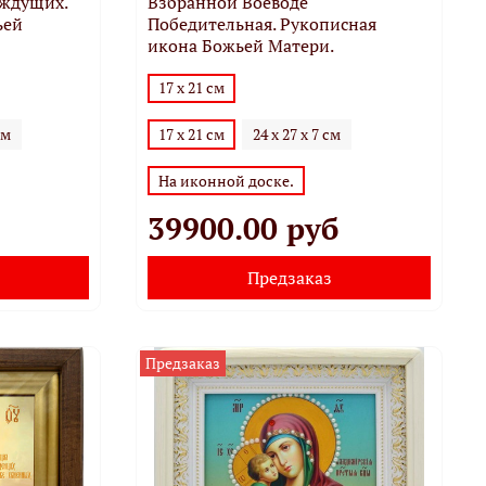
аждущих.
Взбранной Воеводе
ьей
Победительная. Рукописная
икона Божьей Матери.
17 х 21 см
см
17 х 21 см
24 х 27 х 7 см
На иконной доске.
39900.00 руб
Предзаказ
Предзаказ