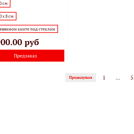
40 см
0 х 8 см
ревянном киоте под стеклом
00.00 руб
Предзаказ
1
5
…
Предыдущая