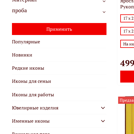
Яросл
Рукоп
проба
17 х 
Применить
17 х 
Популярные
На и
Новинки
499
Редкие иконы
Иконы для семьи
Иконы для работы
Предза
Ювелирные изделия
Именные иконы