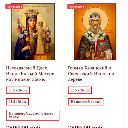
Предзаказ
Предзаказ
Неувядаемый Цвет.
Герман Казанский и
Икона Божьей Матери
Свияжский. Икона на
на липовой доске.
дереве.
19,5 х 26 см
19,5 х 26 см
19.5 х26 см
На иконной доске.
На липовой доске, покрыто
лаком
7690.00 руб
7690.00 руб