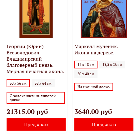
Георгий (Юрий)
Маркелл мученик.
Всеволодович
Икона на дереве.
Владимирский
благоверный князь.
14 х 18 см
19,5 х 26 см
Мерная печатная икона.
30 х 40 см
30 х 56 см
38 х 64 см
На иконной доске.
С золочением на липовой
доске
21315.00 руб
3640.00 руб
Предзаказ
Предзаказ