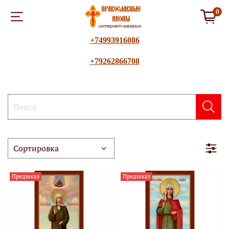
0
+74993916086
+79262866708
Предзаказ
Предзаказ