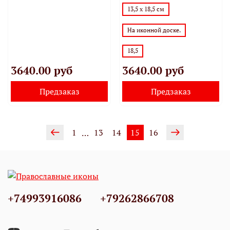
13,5 х 18,5 см
На иконной доске.
18,5
3640.00 руб
3640.00 руб
Предзаказ
Предзаказ
1
13
14
15
16
…
+74993916086
+79262866708