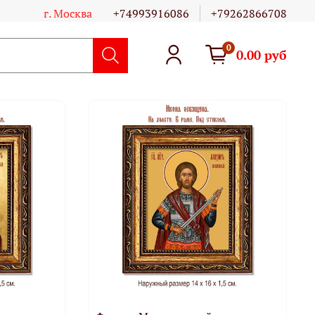
г. Москва
+74993916086
+79262866708
0
0.00 руб