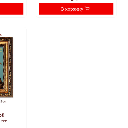
В корзину
ой
сте.