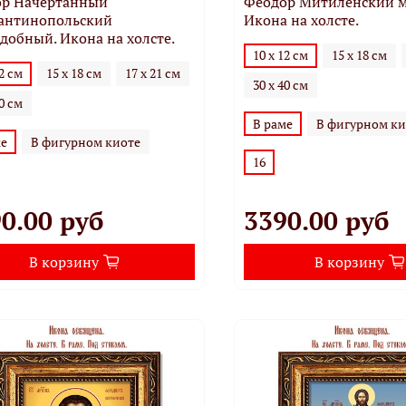
р Начертанный
Феодор Митиленский м
антинопольский
Икона на холсте.
добный. Икона на холсте.
10 х 12 см
15 х 18 см
12 см
15 х 18 см
17 х 21 см
30 х 40 см
40 см
В раме
В фигурном ки
ме
В фигурном киоте
16
0.00 руб
3390.00 руб
В корзину
В корзину