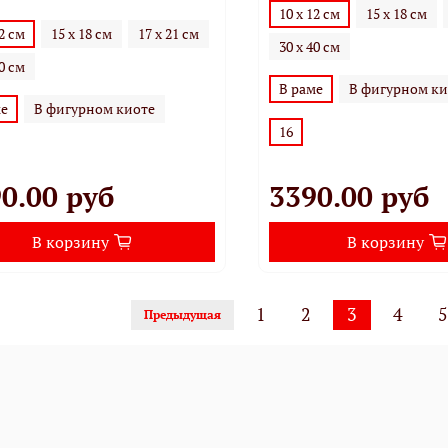
10 х 12 см
15 х 18 см
12 см
15 х 18 см
17 х 21 см
30 х 40 см
40 см
В раме
В фигурном ки
ме
В фигурном киоте
16
0.00 руб
3390.00 руб
В корзину
В корзину
1
2
3
4
Предыдущая