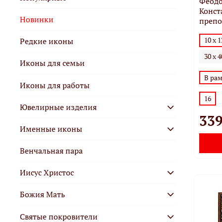
Феодо
Конст
Новинки
препо
10 х 
Редкие иконы
30 х 
Иконы для семьи
В ра
Иконы для работы
16
Ювелирные изделия
339
Именные иконы
Венчальная пара
Иисус Христос
Божия Mать
Святые покровители