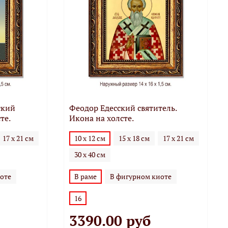
ский
Феодор Едесский святитель.
те.
Икона на холсте.
17 х 21 см
10 х 12 см
15 х 18 см
17 х 21 см
30 х 40 см
оте
В раме
В фигурном киоте
16
3390.00 руб