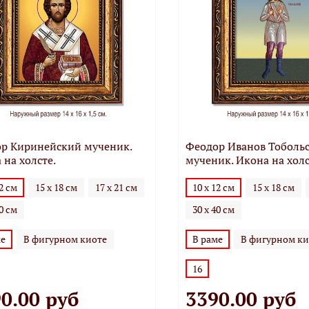
р Киринейский мученик.
Феодор Иванов Тоболь
 на холсте.
мученик. Икона на холс
12 см
15 х 18 см
17 х 21 см
10 х 12 см
15 х 18 см
40 см
30 х 40 см
ме
В фигурном киоте
В раме
В фигурном ки
16
0.00 руб
3390.00 руб