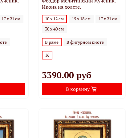
ученик.
Феодор Мелитинский мученик.
Икона на холсте.
17 х 21 см
10 х 12 см
15 х 18 см
17 х 21 см
30 х 40 см
оте
В раме
В фигурном киоте
16
3390.00 руб
В корзину