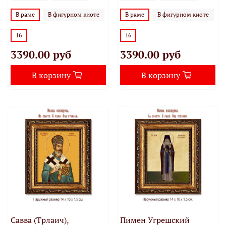
В раме
В фигурном киоте
В раме
В фигурном киоте
16
16
3390.00 руб
3390.00 руб
В корзину
В корзину
Савва (Трлаич),
Пимен Угрешский