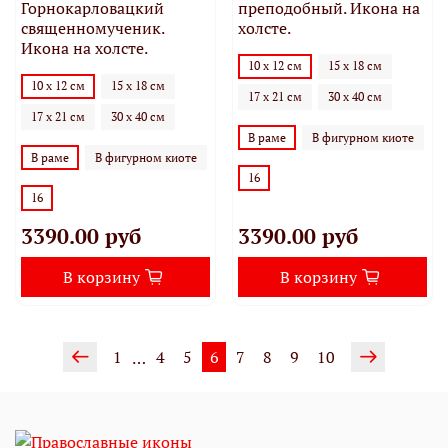
Горнокарловацкий
преподобный. Икона на
священномученик.
холсте.
Икона на холсте.
10 х 12 см
15 х 18 см
10 х 12 см
15 х 18 см
17 х 21 см
30 х 40 см
17 х 21 см
30 х 40 см
В раме
В фигурном киоте
В раме
В фигурном киоте
16
16
3390.00 руб
3390.00 руб
В корзину
В корзину
1
4
5
6
7
8
9
10
…