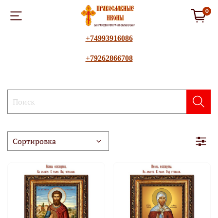
0
+74993916086
+79262866708