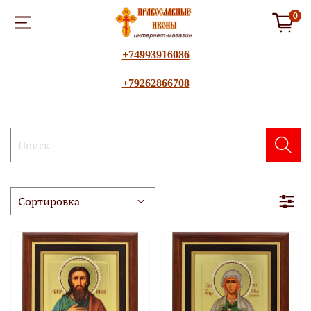
0
+74993916086
+79262866708