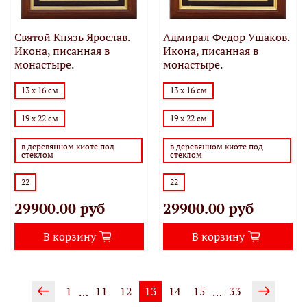
Святой Князь Ярослав.
Адмирал Федор Ушаков.
Икона, писанная в
Икона, писанная в
монастыре.
монастыре.
13 х 16 см
13 х 16 см
19 х 22 см
19 х 22 см
в деревянном киоте под
в деревянном киоте под
стеклом
стеклом
22
22
29900.00 руб
29900.00 руб
В корзину
В корзину
1
11
12
13
14
15
33
…
…