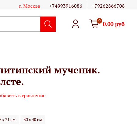
г. Москва
+74993916086
+79262866708
0
0.00 руб
литинский мученик.
лсте.
обавить в сравнение
7 х 21 см
30 х 40 см