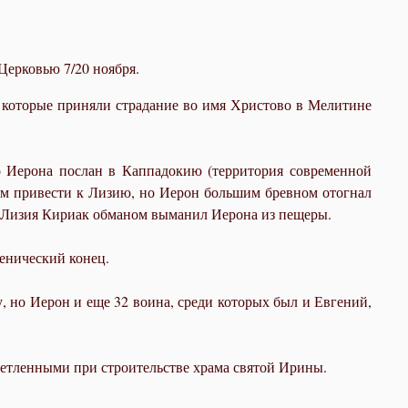
Церковью 7/20 ноября.
 которые приняли страдание во имя Христово в Мелитине
го Иерона послан в Каппадокию (территория современной
оем привести к Лизию, но Иерон большим бревном отогнал
 у Лизия Кириак обманом выманил Иерона из пещеры.
ченический конец.
, но Иерон и еще 32 воина, среди которых был и Евгений,
нетленными при строительстве храма святой Ирины.