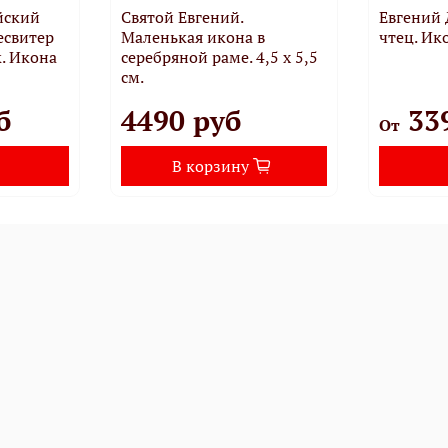
йский
Святой Евгений.
Евгений
есвитер
Маленькая икона в
чтец. Ик
. Икона
серебряной раме. 4,5 х 5,5
см.
б
4490 руб
33
От
В корзину