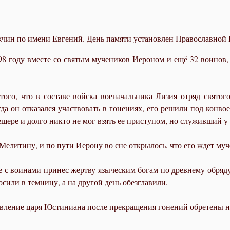
чин по имени Евгений. День памяти установлен Православной 
8 году вместе со святым мучеников Иероном и ещё 32 воинов,
 того, что в составе войска военачальника Лизия отряд свято
гда он отказался участвовать в гонениях, его решили под конв
пещере и долго никто не мог взять ее приступом, но служивший
Мелитину, и по пути Иерону во сне открылось, что его ждет му
 с воинами принес жертву языческим богам по древнему обряду
сили в темницу, а на другой день обезглавили.
равление царя Юстиниана после прекращения гонений обретены 