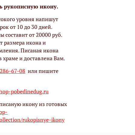
ь рукописную икону.
окого уровня напишут
рок от 10 до 30 дней.
ы составит от 20000 руб.
т размера икона и
мления. Писаная икона
в храме и доставлена Вам.
 286-67-08
или пишите
op-pobedinedug.ru
писаную икону из готовых
hop-
ollection/rukopisnye-ikony