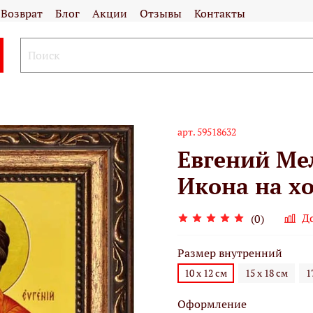
Возврат
Блог
Акции
Отзывы
Контакты
арт.
59518632
Евгений Ме
Икона на хо
Д
(0)
Размер внутренний
10 х 12 см
15 х 18 см
1
Оформление