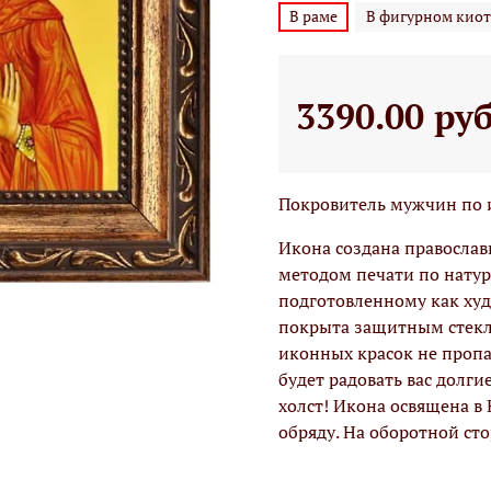
В раме
В фигурном киот
3390.00 ру
Покровитель мужчин по и
Икона создана правосла
методом печати по натур
подготовленному как худо
покрыта защитным стекло
иконных красок не проп
будет радовать вас долги
холст! Икона освящена в
обряду. На оборотной ст