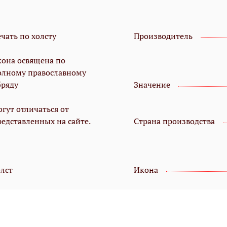
чать по холсту
Производитель
кона освящена по
олному православному
бряду
Значение
гут отличаться от
редставленных на сайте.
Страна производства
олст
Икона