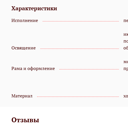
Характеристики
Исполнение
пе
и
п
Освящение
о
мо
Рама и оформление
п
Материал
х
Отзывы