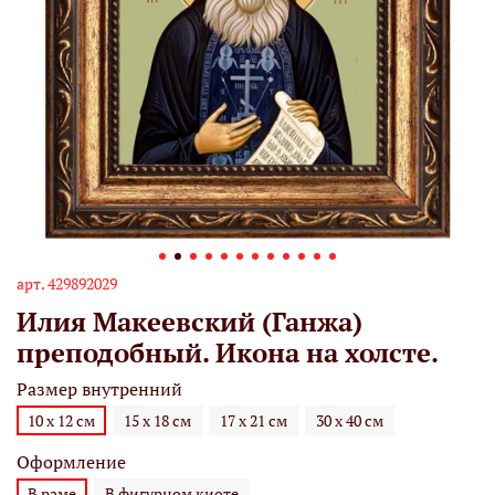
арт.
429892029
Илия Макеевский (Ганжа)
преподобный. Икона на холсте.
Размер внутренний
10 х 12 см
15 х 18 см
17 х 21 см
30 х 40 см
Оформление
В раме
В фигурном киоте