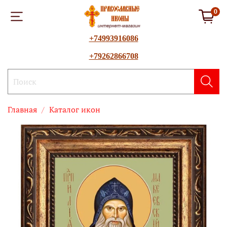
0
+74993916086
+79262866708
Главная
Каталог икон