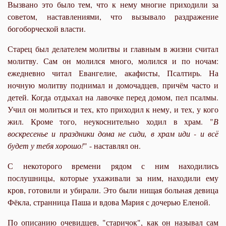
Вызвано это было тем, что к нему многие приходили за
советом, наставлениями, что вызывало раздражение
богоборческой власти.
Старец был делателем молитвы и главным в жизни считал
молитву. Сам он молился много, молился и по ночам:
ежедневно читал Евангелие, акафисты, Псалтирь. На
ночную молитву поднимал и домочадцев, причём часто и
детей. Когда отдыхал на лавочке перед домом, пел псалмы.
Учил он молиться и тех, кто приходил к нему, и тех, у кого
жил. Кроме того, неукоснительно ходил в храм. "
В
воскресенье и праздники дома не сиди, в храм иди - и всё
будет у тебя хорошо!
" - наставлял он.
С некоторого времени рядом с ним находились
послушницы, которые ухаживали за ним, находили ему
кров, готовили и убирали. Это были нищая больная девица
Фёкла, странница Паша и вдова Мария с дочерью Еленой.
По описанию очевидцев, "старичок", как он называл сам