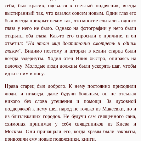
себя, был красив, одевался в светлый подрясник, всегда
выстиранный так, что казался совсем новым. Один глаз его
был всегда прикрыт веком так, что многие считали - одного
глаза у него не было. Однако на фотографии у него были
открыты оба глаза. Как-то его спросили о причине, и он
ответил: "
На этот мир достаточно смотреть и одним
глазом
". Видимо поэтому и шторки в келии старца были
всегда задёрнуты. Ходил отец Илия быстро, опираясь на
палочку. Молодые люди должны были ускорять шаг, чтобы
идти с ним в ногу.
Нрава старец был доброго. К нему постоянно приходили
люди, и никогда, даже будучи больным, он не отсылал
никого без слова утешения и помощи. За духовной
поддержкой к нему шел народ не только из Макеевки, но и
из близлежащих городов. Не будучи сам священного сана,
схимонах принимал у себя священников из Киева и
Москвы. Они причащали его, когда храмы были закрыты,
привозили ему новые подрясники, книги.