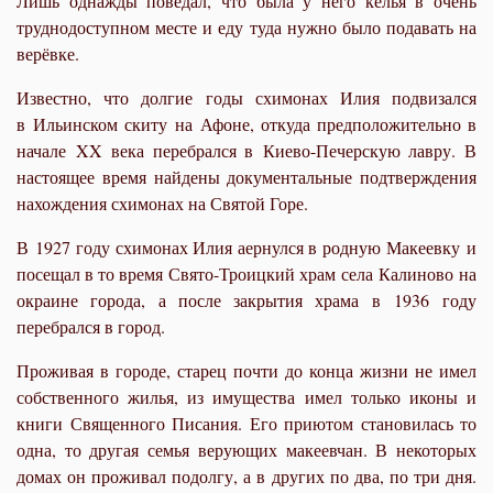
Лишь однажды поведал, что была у него келья в очень
труднодоступном месте и еду туда нужно было подавать на
верёвке.
Известно, что долгие годы схимонах Илия подвизался
в Ильинском скиту на Афоне, откуда предположительно в
начале XX века перебрался в Киево-Печерскую лавру. В
настоящее время найдены документальные подтверждения
нахождения схимонах на Святой Горе.
В 1927 году схимонах Илия аернулся в родную Макеевку и
посещал в то время Свято-Троицкий храм села Калиново на
окраине города, а после закрытия храма в 1936 году
перебрался в город.
Проживая в городе, старец почти до конца жизни не имел
собственного жилья, из имущества имел только иконы и
книги Священного Писания. Его приютом становилась то
одна, то другая семья верующих макеевчан. В некоторых
домах он проживал подолгу, а в других по два, по три дня.