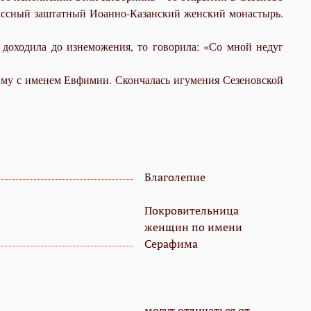
лассный заштатный Иоанно-Казанский женский монастырь.
 доходила до изнеможения, то говорила: «Со мной недуг
химу с именем Евфимии. Скончалась игумения Сезеновской
Благолепие
Покровительница
женщин по имени
Серафима
могут отличаться от