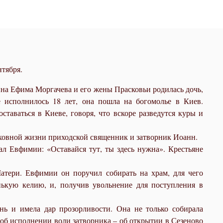
тября.
ина Ефима Моргачева и его жены Прасковьи родилась дочь,
е исполнилось 18 лет, она пошла на богомолье в Киев.
таваться в Киеве, говоря, что вскоре разведутся куры и
уховной жизни приходской священник и затворник Иоанн.
л Евфимии: «Оставайся тут, ты здесь нужна». Крестьяне
атери. Евфимии он поручил собирать на храм, для чего
нькую келию, и, получив увольнение для поступления в
ь и имела дар прозорливости. Она не только собирала
 об исполнении воли затворника – об открытии в Сезеново