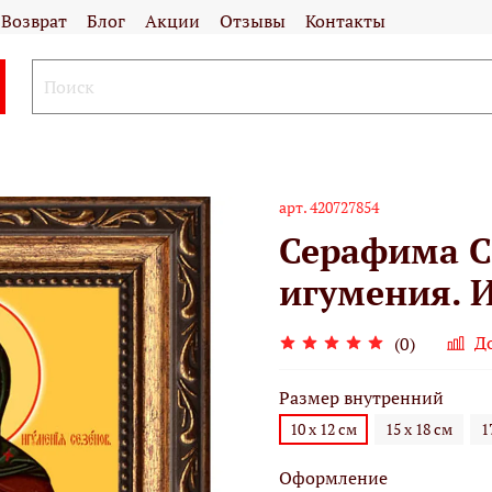
Возврат
Блог
Акции
Отзывы
Контакты
арт.
420727854
Серафима С
игумения. И
Д
(0)
Размер внутренний
10 х 12 см
15 х 18 см
1
Оформление