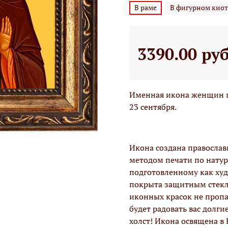
В раме
В фигурном киот
3390.00 ру
Именная икона женщин по
23 сентября.
Икона создана правосла
методом печати по натур
подготовленному как худо
покрыта защитным стекло
иконных красок не проп
будет радовать вас долги
холст! Икона освящена в