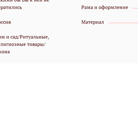
братились
Рама и оформление
оссия
Материал
ом и сад/Ритуальные,
елигиозные товары/
кона