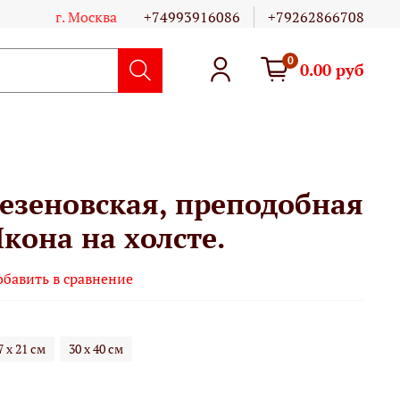
г. Москва
+74993916086
+79262866708
0
0.00 руб
езеновская, преподобная
кона на холсте.
обавить в сравнение
7 х 21 см
30 х 40 см