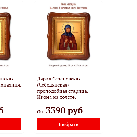
нская
Дария Сезеновская
онахиня.
(Лебедянская)
преподобная старица.
Икона на холсте.
б
3390 руб
От
Выбрать