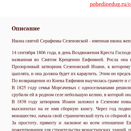
pobedinedug.ru/c
Описание
Икона святой Серафимы Сезеновской - именная икона женщ
14 сентября 1806 года, в день Воздвижения Креста Госпо
названная во Святом Крещении Евфимией. Росла она кр
Прозорливый затворник Сезеновский Иоанн, к которому Е
цыплята, и она должна будет их караулить. Этим он предс
По возвращении из Киева Евфимия выучилась грамоте и с
В 1825 году семья Моргачевых с односельчанами решили
срубили ей в родном селе небольшую келию, в которой она
В 1838 году затворник Иоанн заложил в Сезенове новы
выхлопотал на ее имя сборную книгу. Через год подви
монашество, начала свой страннический путь со сборной кн
За простоту, прямоту и ласковое ко всем отношение 
пожертвования для строительства монастырских зданий, п