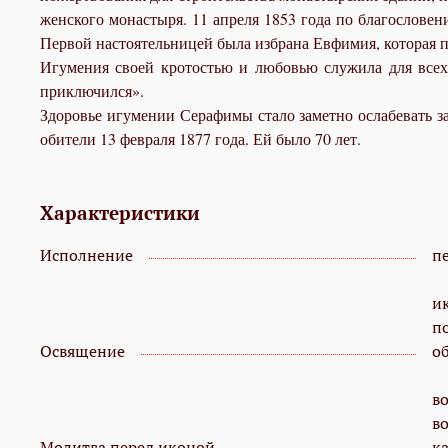
женского монастыря. 11 апреля 1853 года по благослов
Первой настоятельницей была избрана Евфимия, которая 
Игумения своей кротостью и любовью служила для всех 
приключился».
Здоровье игумении Серафимы стало заметно ослабевать з
обители 13 февраля 1877 года. Ей было 70 лет.
Характеристики
Исполнение
пе
и
п
Освящение
о
во
во
Молитва перед иконой
к