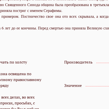
ению Священного Синода община была преобразована в третьек
приняла постриг с именем Серафимы.
примером. Постничество свое она ото всех скрывала, а когда
а 6 лет до ее кончины. Перед смертью она приняла Великую с
чать по холсту
Производитель
кона освящена по
олному православному
бряду
Значение
 всех делах, во всех
просах, просьбах, с
акими бы Вы к ней не