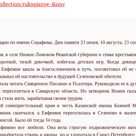
ollection/rukopisnye-ikony
ин по имени Серафима. Дни памяти 23 июня, 10 августа, 23 сен
дня, в селе Нижне-Ломовом Рязанской губернии в семье крестьян
откой, тихой девочкой, избегала детских игр. Когда девиц
вфимия зашла за благословением в путь, посоветовал ей не ос
казывал ей настоятельство в будущей Сезеновской обители.
тала читать Священное Писание и Псалтирь. Руководили ее в д
 переселиться в Самарскую область. Но затворник Иоанн сказа
 стала жить, зарабатывая своим трудом.
й семипрестольный храм в честь Казанской иконы Божией М
жник скончался, а Евфимия переселилась в Сезеново в мале
игой. Было ей тогда 34 года.
Евфимию все любили. Она вела строгую подвижническую жизн
риобретала утварь и иконы, но и хлопотала в Санкт-Петербурге