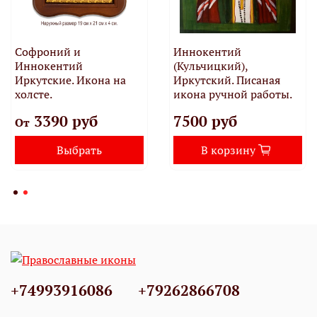
Софроний и
Иннокентий
Иннокентий
(Кульчицкий),
Иркутские. Икона на
Иркутский. Писаная
холсте.
икона ручной работы.
3390 руб
7500 руб
От
Выбрать
В корзину
+74993916086
+79262866708