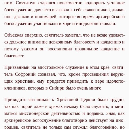
ним. Свя­ти­тель ста­рал­ся по­все­мест­но во­дво­рить устав­ное
бо­го­слу­же­ние, для че­го вы­зы­вал к се­бе свя­щен­ни­ков, диа­ко­
нов, дьяч­ков и по­но­ма­рей, ко­то­рые во вре­мя ар­хи­ерей­ско­го
бо­го­слу­же­ния участ­во­ва­ли в хо­ре и ипо­ди­а­кон­ство­ва­ли.
Объ­ез­жая епар­хию, свя­ти­тель за­ме­тил, что не вез­де уде­ля­ет­
ся долж­ное вни­ма­ние цер­ков­но­му бла­го­ве­сту и каж­де­нию и
по­то­му ука­за­ми он вос­ста­но­вил пра­виль­ное каж­де­ние и
бла­го­вест.
При­зван­ный на апо­столь­ское слу­же­ние в этом крае, свя­ти­
тель Со­фро­ний со­зна­вал, что, кро­ме про­све­ще­ния ве­ру­ю­
щих хри­сти­ан, ему при­дет­ся при­во­дить к ве­ре идо­ло­по­
клон­ни­ков, ко­то­рых в Си­би­ри бы­ло очень мно­го.
При­во­дить языч­ни­ков к Хри­сто­вой Церк­ви бы­ло труд­но,
так как по­рой да­же в хра­мах неко­му бы­ло слу­жить, а за­ни­
мать­ся мис­си­о­нер­ской де­я­тель­но­стью и по­дав­но. Зная, как
ар­хи­ерей­ское Бо­го­слу­же­ние бла­го­твор­но дей­ству­ет на ино­
род­цев, свя­ти­тель не толь­ко сам слу­жил бла­го­го­вей­но, но