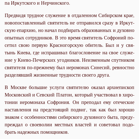
па Ир­кут­ско­го и Нер­чин­ско­го.
Пред­ви­дя труд­ное слу­же­ние в от­да­лен­ном Си­бир­ском крае,
но­во­по­став­лен­ный свя­ти­тель не от­пра­вил­ся сра­зу в Ир­кут­
скую епар­хию, но на­чал под­би­рать об­ра­зо­ван­ных и ду­хов­но
опыт­ных со­труд­ни­ков. В это вре­мя свя­ти­тель Со­фро­ний по­
се­тил свою первую Крас­но­гор­скую оби­тель. Был и у свя­
тынь Ки­е­ва, где ис­пра­ши­вал бла­го­сло­ве­ние на свое слу­же­
ние у Ки­е­во-Пе­чер­ских угод­ни­ков. Неиз­мен­ным спут­ни­ком
свя­ти­те­ля по-преж­не­му был иеро­мо­нах Си­не­сий, рев­ност­но
раз­де­ляв­ший жиз­нен­ные труд­но­сти сво­е­го дру­га.
В Москве боль­шие услу­ги свя­ти­те­лю ока­зал ар­хи­епи­скоп
Мос­ков­ский и Сев­ский Пла­тон, ко­то­рый участ­во­вал в хи­ро­
то­нии иеро­мо­на­ха Со­фро­ния. Он пре­по­дал ему оте­че­ские
на­став­ле­ния на пред­сто­я­щий по­двиг, так как был хо­ро­шо
зна­ком с осо­бен­но­стя­ми си­бир­ско­го ду­хов­но­го бы­та, пре­ду­
пре­ждал о свое­во­лии мест­ных вла­стей и со­ве­то­вал по­до­
брать на­деж­ных по­мощ­ни­ков.