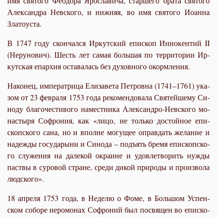
имя свя­то­го Фе­о­до­ра Яро­сла­ви­ча, стар­ше­го бра­та свя­то­го
Алек­сандра Нев­ско­го, и ниж­няя, во имя свя­то­го Иоан­на
Зла­то­уста.
В 1747 го­ду скон­чал­ся Ир­кут­ский епи­скоп Ин­но­кен­тий II
(Неру­но­вич). Шесть лет са­мая боль­шая по тер­ри­то­рии Ир­
кут­ская епар­хия оста­ва­лась без ду­хов­но­го окорм­ле­ния.
На­ко­нец, им­пе­ра­три­ца Ели­за­ве­та Пет­ров­на (1741–1761) ука­
зом от 23 фев­ра­ля 1753 го­да ре­ко­мен­до­ва­ла Свя­тей­ше­му Си­
но­ду бла­го­че­сти­во­го на­мест­ни­ка Алек­сан­дро-Нев­ско­го мо­
на­сты­ря Со­фро­ния, как «ли­цо, не толь­ко до­стой­ное епи­
скоп­ско­го са­на, но и вполне мо­гу­щее оправ­дать же­ла­ние и
на­деж­ды го­су­да­ры­ни и Си­но­да – подъ­ять бре­мя епи­скоп­ско­
го слу­же­ния на да­ле­кой окра­ине и удо­вле­тво­рить нуж­ды
паст­вы в су­ро­вой стране, сре­ди ди­кой при­ро­ды и про­из­во­ла
люд­ско­го».
18 ап­ре­ля 1753 го­да, в Неде­лю о Фо­ме, в Боль­шом Успен­
ском со­бо­ре иеро­мо­нах Со­фро­ний был по­свя­щен во епи­ско­