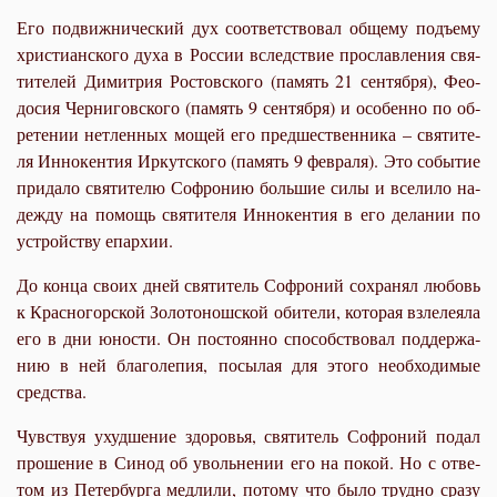
Его по­движ­ни­че­ский дух со­от­вет­ство­вал об­ще­му подъ­ему
хри­сти­ан­ско­го ду­ха в Рос­сии вслед­ствие про­слав­ле­ния свя­
ти­те­лей Ди­мит­рия Ро­стов­ско­го (па­мять 21 сен­тяб­ря), Фе­о­
до­сия Чер­ни­гов­ско­го (па­мять 9 сен­тяб­ря) и осо­бен­но по об­
ре­те­нии нетлен­ных мо­щей его пред­ше­ствен­ни­ка – свя­ти­те­
ля Ин­но­кен­тия Ир­кут­ско­го (па­мять 9 фев­ра­ля). Это со­бы­тие
при­да­ло свя­ти­те­лю Со­фро­нию боль­шие си­лы и все­ли­ло на­
деж­ду на по­мощь свя­ти­те­ля Ин­но­кен­тия в его де­ла­нии по
устрой­ству епар­хии.
До кон­ца сво­их дней свя­ти­тель Со­фро­ний со­хра­нял лю­бовь
к Крас­но­гор­ской Зо­ло­то­нош­ской оби­те­ли, ко­то­рая взле­ле­я­ла
его в дни юно­сти. Он по­сто­ян­но спо­соб­ство­вал под­дер­жа­
нию в ней бла­го­ле­пия, по­сы­лая для это­го необ­хо­ди­мые
сред­ства.
Чув­ствуя ухуд­ше­ние здо­ро­вья, свя­ти­тель Со­фро­ний по­дал
про­ше­ние в Си­нод об уволь­не­нии его на по­кой. Но с от­ве­
том из Пе­тер­бур­га мед­ли­ли, по­то­му что бы­ло труд­но сра­зу