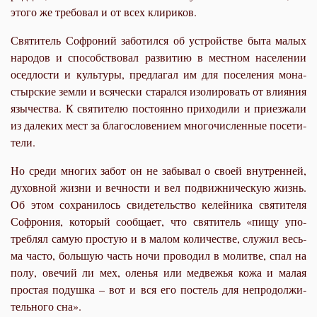
это­го же тре­бо­вал и от всех кли­ри­ков.
Свя­ти­тель Со­фро­ний за­бо­тил­ся об устрой­стве бы­та ма­лых
на­ро­дов и спо­соб­ство­вал раз­ви­тию в мест­ном на­се­ле­нии
осед­ло­сти и куль­ту­ры, пред­ла­гал им для по­се­ле­ния мо­на­
стыр­ские зем­ли и вся­че­ски ста­рал­ся изо­ли­ро­вать от вли­я­ния
язы­че­ства. К свя­ти­те­лю по­сто­ян­но при­хо­ди­ли и при­ез­жа­ли
из да­ле­ких мест за бла­го­сло­ве­ни­ем мно­го­чис­лен­ные по­се­ти­
те­ли.
Но сре­ди мно­гих за­бот он не за­бы­вал о сво­ей внут­рен­ней,
ду­хов­ной жиз­ни и веч­но­сти и вел по­движ­ни­че­скую жизнь.
Об этом со­хра­ни­лось сви­де­тель­ство ке­лей­ни­ка свя­ти­те­ля
Со­фро­ния, ко­то­рый со­об­ща­ет, что свя­ти­тель «пи­щу упо­
треб­лял са­мую про­стую и в ма­лом ко­ли­че­стве, слу­жил весь­
ма ча­сто, боль­шую часть но­чи про­во­дил в мо­лит­ве, спал на
по­лу, ове­чий ли мех, оле­нья или мед­ве­жья ко­жа и ма­лая
про­стая по­душ­ка – вот и вся его по­стель для непро­дол­жи­
тель­но­го сна».