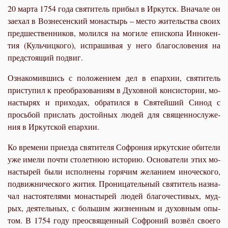
20 мар­та 1754 го­да свя­ти­тель при­был в Ир­кутск. Вна­ча­ле он
за­ехал в Воз­не­сен­ский мо­на­стырь – ме­сто жи­тель­ства сво­их
пред­ше­ствен­ни­ков, мо­лил­ся на мо­ги­ле епи­ско­па Ин­но­кен­
тия (Куль­чиц­ко­го), ис­пра­ши­вая у него бла­го­сло­ве­ния на
пред­сто­я­щий по­двиг.
Озна­ко­мив­шись с по­ло­же­ни­ем дел в епар­хии, свя­ти­тель
при­сту­пил к пре­об­ра­зо­ва­ни­ям в Ду­хов­ной кон­си­сто­рии, мо­
на­сты­рях и при­хо­дах, об­ра­тил­ся в Свя­тей­ший Си­нод с
прось­бой при­слать до­стой­ных лю­дей для свя­щен­но­слу­же­
ния в Ир­кут­ской епар­хии.
Ко вре­ме­ни при­ез­да свя­ти­те­ля Со­фро­ния ир­кут­ские оби­те­ли
уже име­ли по­чти сто­лет­нюю ис­то­рию. Ос­но­ва­те­ли этих мо­
на­сты­рей бы­ли ис­пол­не­ны го­ря­чим же­ла­ни­ем ино­че­ско­го,
по­движ­ни­че­ско­го жи­тия. Про­ни­ца­тель­ный свя­ти­тель на­зна­
чал на­сто­я­те­ля­ми мо­на­сты­рей лю­дей бла­го­че­сти­вых, муд­
рых, де­я­тель­ных, с боль­шим жиз­нен­ным и ду­хов­ным опы­
том. В 1754 го­ду прео­свя­щен­ный Со­фро­ний воз­вёл сво­е­го