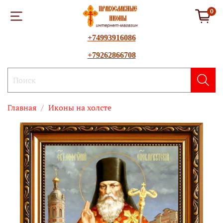
0
+74993916086
+79262866708
Главная
Иконы на холсте