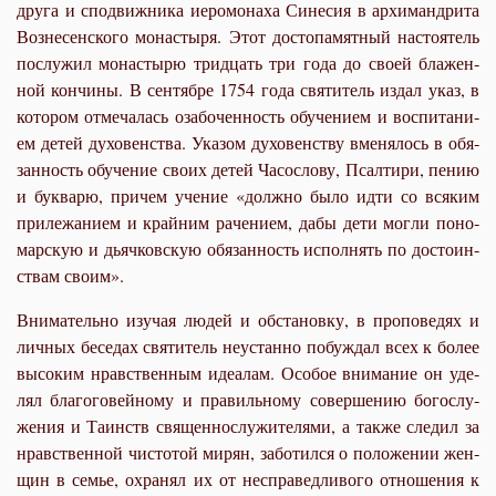
дру­га и спо­движ­ни­ка иеро­мо­на­ха Си­не­сия в ар­хи­манд­ри­та
Воз­не­сен­ско­го мо­на­сты­ря. Этот до­сто­па­мят­ный на­сто­я­тель
по­слу­жил мо­на­сты­рю трид­цать три го­да до сво­ей бла­жен­
ной кон­чи­ны. В сен­тяб­ре 1754 го­да свя­ти­тель из­дал указ, в
ко­то­ром от­ме­ча­лась оза­бо­чен­ность обу­че­ни­ем и вос­пи­та­ни­
ем де­тей ду­хо­вен­ства. Ука­зом ду­хо­вен­ству вме­ня­лось в обя­
зан­ность обу­че­ние сво­их де­тей Ча­со­сло­ву, Псал­ти­ри, пе­нию
и бук­ва­рю, при­чем уче­ние «долж­но бы­ло ид­ти со вся­ким
при­ле­жа­ни­ем и край­ним ра­че­ни­ем, дабы де­ти мог­ли по­но­
мар­скую и дьяч­ков­скую обя­зан­ность ис­пол­нять по до­сто­ин­
ствам сво­им».
Вни­ма­тель­но изу­чая лю­дей и об­ста­нов­ку, в про­по­ве­дях и
лич­ных бе­се­дах свя­ти­тель неустан­но по­буж­дал всех к бо­лее
вы­со­ким нрав­ствен­ным иде­а­лам. Осо­бое вни­ма­ние он уде­
лял бла­го­го­вей­но­му и пра­виль­но­му со­вер­ше­нию бо­го­слу­
же­ния и Та­инств свя­щен­но­слу­жи­те­ля­ми, а так­же сле­дил за
нрав­ствен­ной чи­сто­той ми­рян, за­бо­тил­ся о по­ло­же­нии жен­
щин в се­мье, охра­нял их от неспра­вед­ли­во­го от­но­ше­ния к