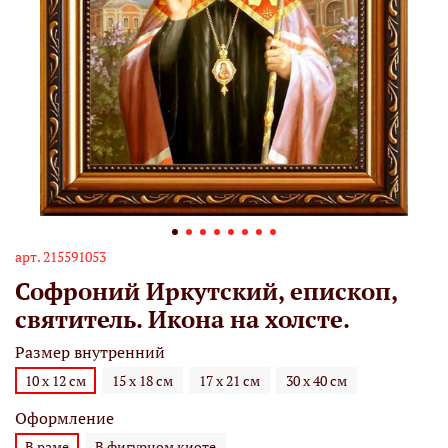
арт.
215591053
Софроний Иркутский, епископ,
святитель. Икона на холсте.
Размер внутренний
10 х 12 см
15 х 18 см
17 х 21 см
30 х 40 см
Оформление
В раме
В фигурном киоте