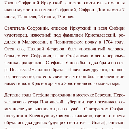
Икона Софроний Иркутский, епископ, святитель - именная
икона мужчин по имени Софроний, Софрон. Дни памяти 7
июля, 12 апреля, 23 июня, 13 июля.
Свя­ти­тель Со­фро­ний, епи­скоп Ир­кут­ский и всея Си­би­ри
чу­до­тво­рец, из­вест­ный под фа­ми­ли­ей Кри­сталев­ский, ро­
дил­ся в Ма­ло­рос­сии, в Чер­ни­гов­ском пол­ку в 1704 го­ду.
Отец его, На­за­рий Фе­до­ров, был «поспо­ли­тый че­ло­век,
бель­цем его, Со­фро­ния, зва­ли Сте­фа­ном», в честь пер­во­му­
че­ни­ка ар­хи­ди­а­ко­на Сте­фа­на. У него бы­ло два бра­та и сест­
ра Пе­ла­гея. Имя од­но­го бра­та – Па­вел, имя дру­го­го, стар­ше­
го, неиз­вест­но, но есть све­де­ния, что он был впо­след­ствии
на­мест­ни­ком Крас­но­гор­ско­го Зо­ло­то­нош­ско­го мо­на­сты­ря.
Дет­ские го­ды Сте­фа­на про­хо­ди­ли в ме­стеч­ке Бе­ре­зань Пе­ре­
я­с­лав­ско­го уез­да Пол­тав­ской гу­бер­нии, где по­се­ли­лась се­
мья по­сле уволь­не­ния от­ца со служ­бы. С воз­рас­том Сте­фан
по­сту­пил в Ки­ев­скую ду­хов­ную ака­де­мию, где в то вре­мя
обу­ча­лись два дру­гих бу­ду­щих свя­ти­те­ля – Иоасаф, епи­скоп