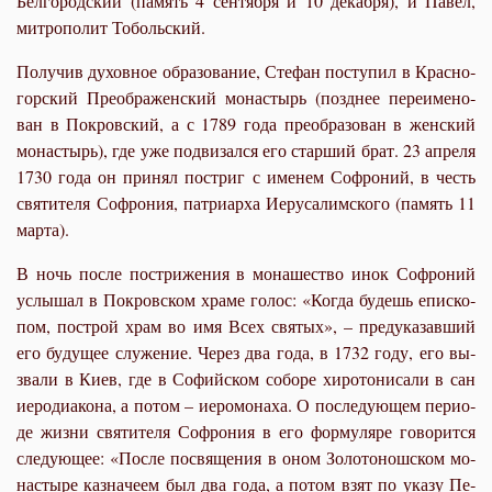
Бел­го­род­ский (па­мять 4 сен­тяб­ря и 10 де­каб­ря), и Па­вел,
мит­ро­по­лит То­боль­ский.
По­лу­чив ду­хов­ное об­ра­зо­ва­ние, Сте­фан по­сту­пил в Крас­но­
гор­ский Пре­об­ра­жен­ский мо­на­стырь (позд­нее пе­ре­име­но­
ван в По­кров­ский, а с 1789 го­да пре­об­ра­зо­ван в жен­ский
мо­на­стырь), где уже под­ви­зал­ся его стар­ший брат. 23 ап­ре­ля
1730 го­да он при­нял по­стриг с име­нем Со­фро­ний, в честь
свя­ти­те­ля Со­фро­ния, пат­ри­ар­ха Иеру­са­лим­ско­го (па­мять 11
мар­та).
В ночь по­сле по­стри­же­ния в мо­на­ше­ство инок Со­фро­ний
услы­шал в По­кров­ском хра­ме го­лос: «Ко­гда бу­дешь епи­ско­
пом, по­строй храм во имя Всех свя­тых», – пре­ду­ка­зав­ший
его бу­ду­щее слу­же­ние. Через два го­да, в 1732 го­ду, его вы­
зва­ли в Ки­ев, где в Со­фий­ском со­бо­ре хи­ро­то­ни­са­ли в сан
иеро­ди­а­ко­на, а по­том – иеро­мо­на­ха. О по­сле­ду­ю­щем пе­ри­о­
де жиз­ни свя­ти­те­ля Со­фро­ния в его фор­му­ля­ре го­во­рит­ся
сле­ду­ю­щее: «По­сле по­свя­ще­ния в оном Зо­ло­то­нош­ском мо­
на­сты­ре каз­на­че­ем был два го­да, а по­том взят по ука­зу Пе­