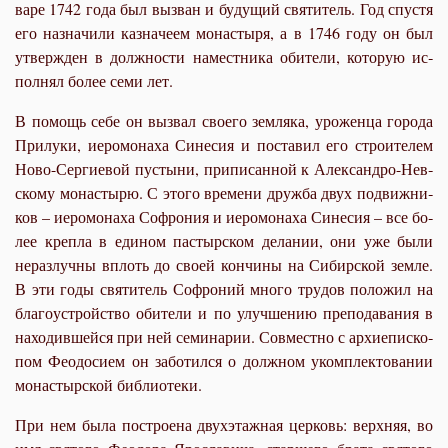
ва­ре 1742 го­да был вы­зван и бу­ду­щий свя­ти­тель. Год спу­стя
его на­зна­чи­ли каз­на­че­ем мо­на­сты­ря, а в 1746 го­ду он был
утвер­жден в долж­но­сти на­мест­ни­ка оби­те­ли, ко­то­рую ис­
пол­нял бо­лее се­ми лет.
В по­мощь се­бе он вы­звал сво­е­го зем­ля­ка, уро­жен­ца го­ро­да
При­лу­ки, иеро­мо­на­ха Си­не­сия и по­ста­вил его стро­и­те­лем
Но­во-Сер­ги­е­вой пу­сты­ни, при­пи­сан­ной к Алек­сан­дро-Нев­
ско­му мо­на­сты­рю. С это­го вре­ме­ни друж­ба двух по­движ­ни­
ков – иеро­мо­на­ха Со­фро­ния и иеро­мо­на­ха Си­не­сия – все бо­
лее креп­ла в еди­ном пас­тыр­ском де­ла­нии, они уже бы­ли
нераз­луч­ны вплоть до сво­ей кон­чи­ны на Си­бир­ской зем­ле.
В эти го­ды свя­ти­тель Со­фро­ний мно­го тру­дов по­ло­жил на
бла­го­устрой­ство оби­те­ли и по улуч­ше­нию пре­по­да­ва­ния в
на­хо­див­шей­ся при ней се­ми­на­рии. Сов­мест­но с ар­хи­епи­ско­
пом Фе­о­до­си­ем он за­бо­тил­ся о долж­ном уком­плек­то­ва­нии
мо­на­стыр­ской биб­лио­те­ки.
При нем бы­ла по­стро­е­на двух­этаж­ная цер­ковь: верх­няя, во