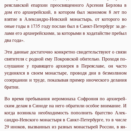
ре­я­с­лав­ской епар­хии прео­свя­щен­но­го Ар­се­ния Бер­ло­ва в
дом его ар­хи­ерей­ский, в ко­то­ром был эко­но­мом 8 лет по
взя­тие в Алек­сан­дро-Нев­ский мо­на­стырь, от ко­то­ро­го во
оные го­ды в 1735 го­ду по­слан был в Санкт-Пе­тер­бург за де­
ла­ми его ар­хи­ерей­ски­ми, за ко­то­ры­ми в хо­да­тай­стве пре­был
два го­да».
Эти дан­ные до­ста­точ­но кон­крет­но сви­де­тель­ству­ют о свя­зи
свя­ти­те­ля с род­ной ему По­кров­ской оби­те­лью. Про­хо­дя по­
слу­ша­ние у пра­вя­ще­го ар­хи­ерея в Пе­ре­я­с­ла­ве, он ча­сто
уеди­нял­ся в сво­ем мо­на­сты­ре, про­во­дя дни в без­молв­ном
со­зер­ца­нии и тру­де, по­ка­зы­вая при­мер ино­че­ско­го де­ла­ния
бра­тии.
Во вре­мя пре­бы­ва­ния иеро­мо­на­ха Со­фро­ния по ар­хи­ерей­
ским де­лам в Си­но­де на него об­ра­ти­ли осо­бое вни­ма­ние. И
ко­гда воз­ник­ла необ­хо­ди­мость по­пол­нить брат­ство Алек­
сан­дро-Нев­ско­го мо­на­сты­ря в Санкт-Пе­тер­бур­ге, то в чис­ле
29 ино­ков, вы­зван­ных из раз­ных мо­на­сты­рей Рос­сии, в ян­