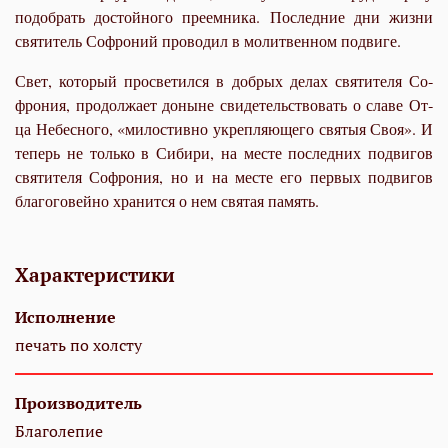
по­до­брать до­стой­но­го пре­ем­ни­ка. По­след­ние дни жиз­ни
свя­ти­тель Со­фро­ний про­во­дил в мо­лит­вен­ном по­дви­ге.
Свет, ко­то­рый про­све­тил­ся в доб­рых де­лах свя­ти­те­ля Со­
фро­ния, про­дол­жа­ет до­ныне сви­де­тель­ство­вать о сла­ве От­
ца Небес­но­го, «ми­ло­стив­но укреп­ля­ю­ще­го свя­тыя Своя». И
те­перь не толь­ко в Си­би­ри, на ме­сте по­след­них по­дви­гов
свя­ти­те­ля Со­фро­ния, но и на ме­сте его пер­вых по­дви­гов
бла­го­го­вей­но хра­нит­ся о нем свя­тая па­мять.
Характеристики
Исполнение
печать по холсту
Производитель
Благолепие