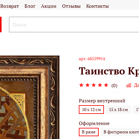
Возврат
Блог
Акции
Отзывы
Контакты
арт.
68559914
Таинство Кр
Д
(0)
Размер внутренний
10 х 12 см
15 х 18 см
1
Оформление
В раме
В фигурном киот