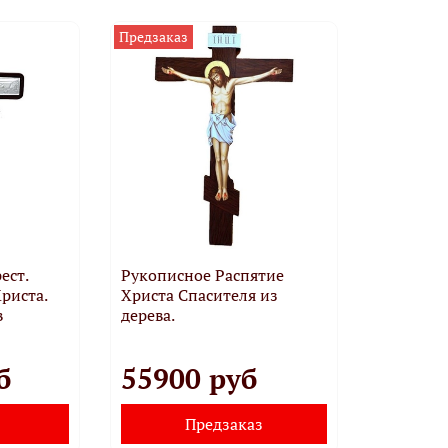
Предзаказ
ест.
Рукописное Распятие
риста.
Христа Спасителя из
в
дерева.
б
55900 руб
Предзаказ