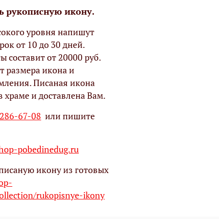
ь рукописную икону.
окого уровня напишут
рок от 10 до 30 дней.
ы составит от 20000 руб.
т размера икона и
мления. Писаная икона
в храме и доставлена Вам.
 286-67-08
или пишите
op-pobedinedug.ru
писаную икону из готовых
hop-
ollection/rukopisnye-ikony