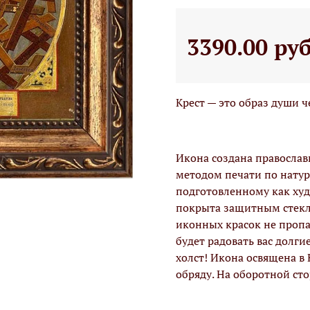
3390.00 ру
Крест — это образ души ч
Икона создана правосла
методом печати по натур
подготовленному как худо
покрыта защитным стекло
иконных красок не проп
будет радовать вас долги
холст! Икона освящена в
обряду. На оборотной ст