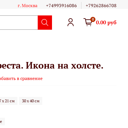
г. Москва
+74993916086
+79262866708
0
0.00 руб
еста. Икона на холсте.
обавить в сравнение
7 х 21 см
30 х 40 см
е