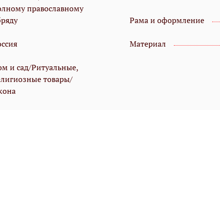
олному православному
бряду
Рама и оформление
оссия
Материал
ом и сад/Ритуальные,
елигиозные товары/
кона