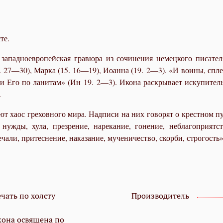
те.
западноевропейская гравюра из сочинения немецкого писател
. 27—30), Марка (15. 16—19), Иоанна (19. 2—3). «И воины, спле
ли Его по ланитам» (Ин 19. 2—3). Икона раскрывает искупител
.
хаос греховного мира. Надписи на них говорят о крестном пут
нужды, хула, презрение, нарекание, гонение, неблагоприятст(.
ечали, притеснение, наказание, мученичество, скорби, строгость»
чать по холсту
Производитель
кона освящена по