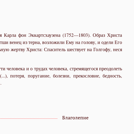
я Карла фон Эккартсхаузена (1752—1803). Образ Христа
тши венец из терна, возложили Ему на голову, и одели Его
ьную жертву Христа: Спаситель шествует на Голгофу, неся
и человека и о трудах человека, стремящегося преодолеть
..), потеря, поругание, болезни, прекословие, бедность,
.
Благолепие