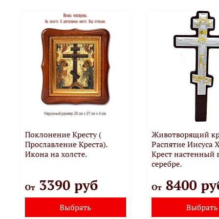
Поклонение Кресту (
Животворящий кр
Прославление Креста).
Распятие Иисуса Х
Икона на холсте.
Крест настенный 
серебре.
3390 руб
8400 ру
От
От
Выбрать
Выбрать