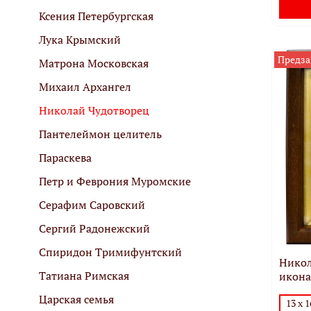
Ксения Петербургская
Лука Крымский
Предза
Матрона Московская
Михаил Архангел
Николай Чудотворец
Пантелеймон целитель
Параскева
Петр и Феврония Муромские
Серафим Саровский
Сергий Радонежский
Спиридон Тримифунтский
Никол
Татиана Римская
икона
Царская семья
13 х 