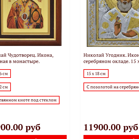
ай Чудотворец. Икона,
Николай Угодник. Икон
ная в монастыре.
серебряном окладе. 15 
16 см
15 х 18 см
22 см
С позолотой на серебрян
ревянном киоте под стеклом
00.00 руб
11900.00 руб