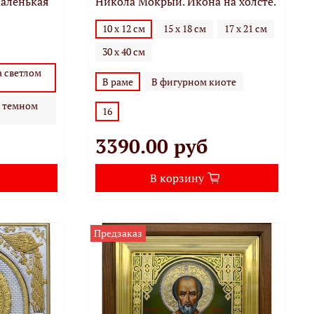
Маленькая
Никола Мокрый. Икона на холсте.
10 х 12 см
15 х 18 см
17 х 21 см
30 х 40 см
а светлом
В раме
В фигурном киоте
а темном
16
3390.00 руб
В корзину
Предзаказ