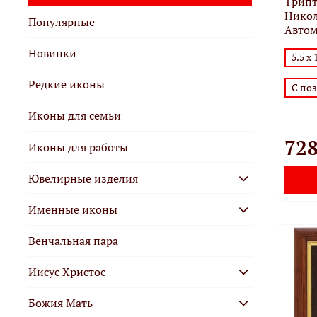
Трипт
Никол
Популярные
Автом
Новинки
5.5 х 
Редкие иконы
С по
Иконы для семьи
728
Иконы для работы
Ювелирные изделия
Именные иконы
Венчальная пара
Иисус Христос
Божия Mать