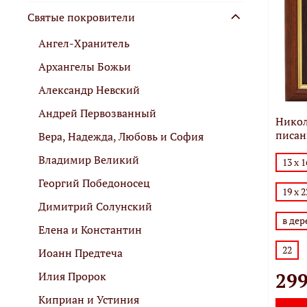
Святые покровители
Ангел-Хранитель
Архангелы Божьи
Александр Невский
Андрей Первозванный
Никол
писан
Вера, Надежда, Любовь и София
Владимир Великий
13 х 
Георгий Победоносец
19 х 
Димитрий Солунский
в де
Елена и Константин
22
Иоанн Предтеча
299
Илия Пророк
Киприан и Устиния