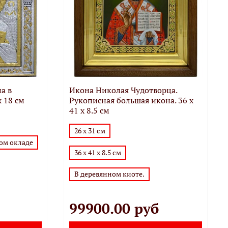
а в
Икона Николая Чудотворца.
х 18 см
Рукописная большая икона. 36 x
41 x 8.5 см
26 х 31 см
ом окладе
36 x 41 x 8.5 см
В деревянном киоте.
99900.00 руб