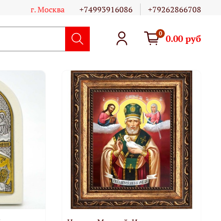
г. Москва
+74993916086
+79262866708
0
0.00 руб