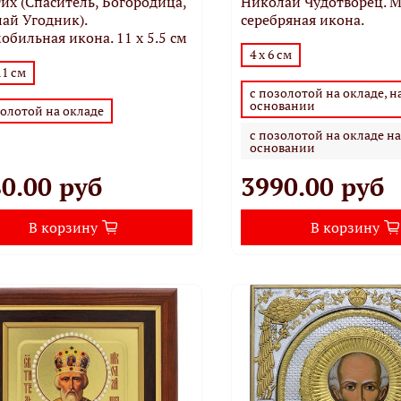
их (Спаситель, Богородица,
Николай Чудотворец. 
ай Угодник).
серебряная икона.
обильная икона. 11 х 5.5 см
4 х 6 см
11 см
с позолотой на окладе, н
основании
золотой на окладе
с позолотой на окладе н
основании
0.00 руб
3990.00 руб
В корзину
В корзину