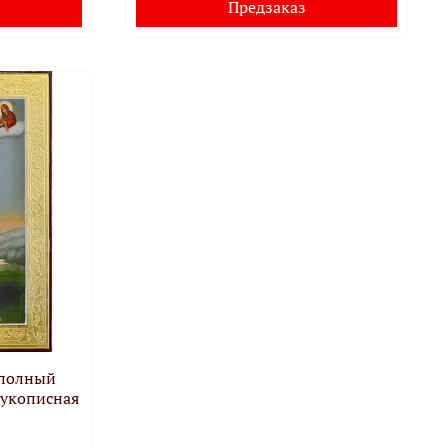
Предзаказ
 полный
Рукописная