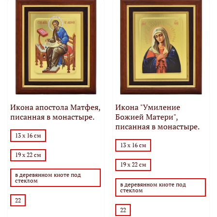
Икона апостола Матфея,
Икона "Умиление
писанная в монастыре.
Божией Матери",
писанная в монастыре.
13 х 16 см
13 х 16 см
19 х 22 см
19 х 22 см
в деревянном киоте под
стеклом
в деревянном киоте под
стеклом
22
22