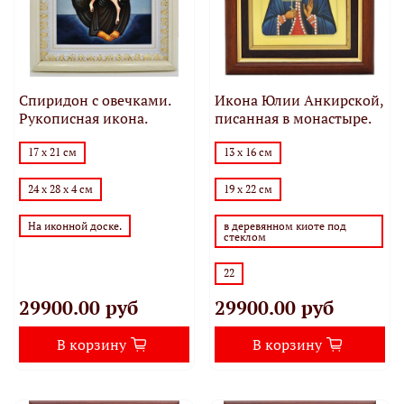
Спиридон с овечками.
Икона Юлии Анкирской,
Рукописная икона.
писанная в монастыре.
17 х 21 см
13 х 16 см
24 х 28 х 4 см
19 х 22 см
На иконной доске.
в деревянном киоте под
стеклом
22
29900.00 руб
29900.00 руб
В корзину
В корзину