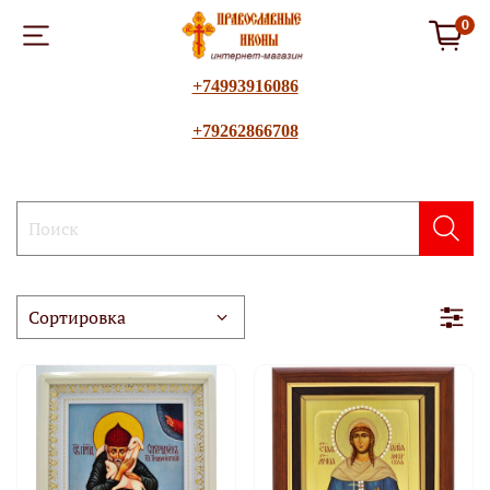
0
+74993916086
+79262866708