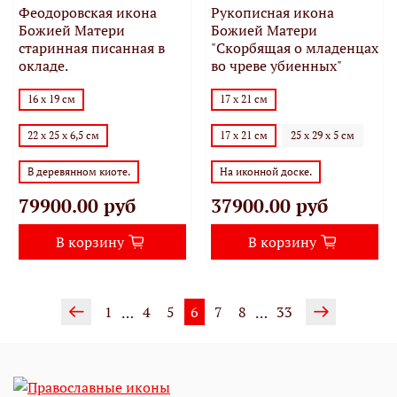
Феодоровская икона
Рукописная икона
Божией Матери
Божией Матери
старинная писанная в
"Скорбящая о младенцах
окладе.
во чреве убиенных"
16 х 19 см
17 х 21 см
22 х 25 х 6,5 см
17 х 21 см
25 х 29 х 5 см
В деревянном киоте.
На иконной доске.
79900.00 руб
37900.00 руб
В корзину
В корзину
1
4
5
6
7
8
33
…
…