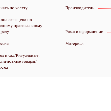
чать по холсту
Производитель
кона освящена по
олному православному
бряду
Рама и оформление
оссия
Материал
ом и сад/Ритуальные,
елигиозные товары/
кона