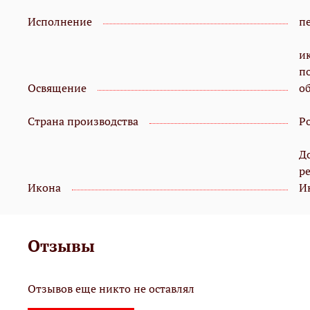
Исполнение
пе
и
п
Освящение
о
Страна производства
Р
Д
р
Икона
И
Отзывы
Отзывов еще никто не оставлял