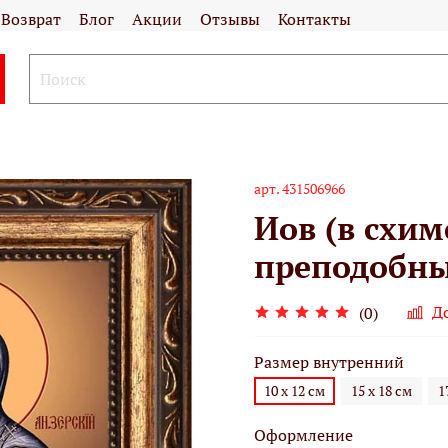
Возврат
Блог
Акции
Отзывы
Контакты
арт.
431506966
Иов (в схим
преподобный
Д
(0)
Размер внутренний
10 х 12 см
15 х 18 см
1
Оформление