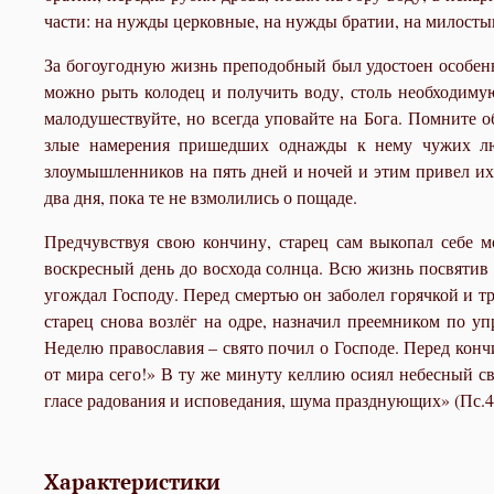
части: на нужды церковные, на нужды братии, на милосты
За богоугодную жизнь преподобный был удостоен особенн
можно рыть колодец и получить воду, столь необходиму
малодушествуйте, но всегда уповайте на Бога. Помните 
злые намерения пришедших однажды к нему чужих люд
злоумышленников на пять дней и ночей и этим привел их
два дня, пока те не взмолились о пощаде.
Предчувствуя свою кончину, старец сам выкопал себе м
воскресный день до восхода солнца. Всю жизнь посвятив
угождал Господу. Перед смертью он заболел горячкой и т
старец снова возлёг на одре, назначил преемником по уп
Неделю православия – свято почил о Господе. Перед кончи
от мира сего!» В ту же минуту келлию осиял небесный св
гласе радования и исповедания, шума празднующих» (Пс.4
Характеристики