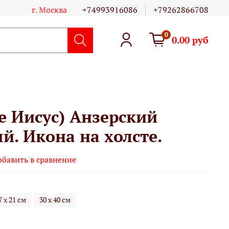
г. Москва
+74993916086
+79262866708
0
0.00 руб
е Иисус) Анзерский
. Икона на холсте.
обавить в сравнение
7 х 21 см
30 х 40 см