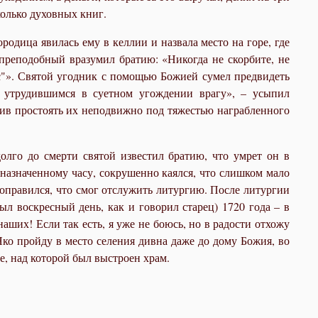
колько духовных книг.
дица явилась ему в келлии и назвала место на горе, где
преподобный вразумил братию: «Никогда не скорбите, не
ас"». Святой угодник с помощью Божией сумел предвидеть
 утрудившимся в суетном угождении врагу», – усыпил
вив простоять их неподвижно под тяжестью награбленного
олго до смерти святой известил братию, что умрет он в
назначенному часу, сокрушенно каялся, что слишком мало
поправился, что смог отслужить литургию. После литургии
ыл воскресный день, как и говорил старец) 1720 года – в
аших! Если так есть, я уже не боюсь, но в радости отхожу
Яко пройду в место селения дивна даже до дому Божия, во
, над которой был выстроен храм.