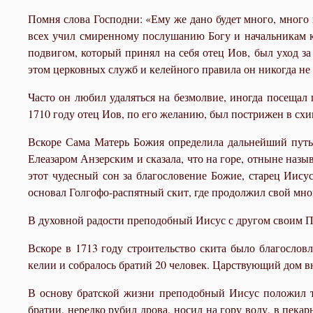
Помня слова Господни: «Ему же дано будет много, много
всех учил смиренному послушанию Богу и начальникам ка
подвигом, который принял на себя отец Иов, был уход з
этом церковных служб и келейного правила он никогда не 
Часто он любил удаляться на безмолвие, иногда посещал
1710 году отец Иов, по его желанию, был пострижен в схи
Вскоре Сама Матерь Божия определила дальнейший путь
Елеазаром Анзерским и сказала, что на горе, отныне назы
этот чудесный сон за благословение Божие, старец Иису
основал Голгофо-распятный скит, где продолжил свой мн
В духовной радости преподобный Иисус с другом своим П
Вскоре в 1713 году строительство скита было благослов
келии и собралось братий 20 человек. Царствующий дом в
В основу братской жизни преподобный Иисус положил т
братии, нередко рубил дрова, носил на гору воду, в пекар