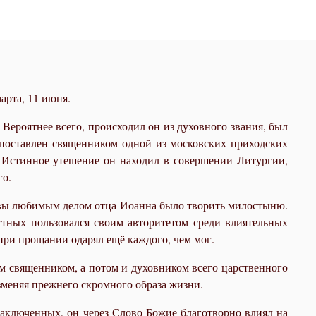
арта, 11 июня.
ероятнее всего, происходил он из духовного звания, был
 поставлен священником одной из московских приходских
. Истинное утешение он находил в совершении Литургии,
го.
итвы любимым делом отца Иоанна было творить милостыню.
астных пользовался своим авторитетом среди влиятельных
при прощании одарял ещё каждого, чем мог.
ым священником, а потом и духовником всего царственного
зменяя прежнего скромного образа жизни.
заключенных, он через Слово Божие благотворно влиял на