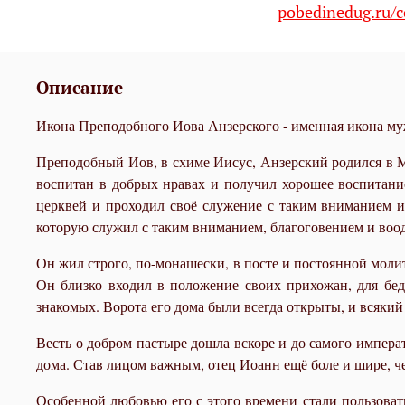
pobedinedug.ru/c
Описание
Икона Преподобного Иова Анзерского - именная икона мужч
Преподобный Иов, в схиме Иисус, Анзерский родился в М
воспитан в добрых нравах и получил хорошее воспитани
церквей и проходил своё служение с таким вниманием и
которую служил с таким вниманием, благоговением и воо
Он жил строго, по-монашески, в посте и постоянной мол
Он близко входил в положение своих прихожан, для бедн
знакомых. Ворота его дома были всегда открыты, и всяки
Весть о добром пастыре дошла вскоре и до самого импера
дома. Став лицом важным, отец Иоанн ещё боле и шире, ч
Особенной любовью его с этого времени стали пользоват