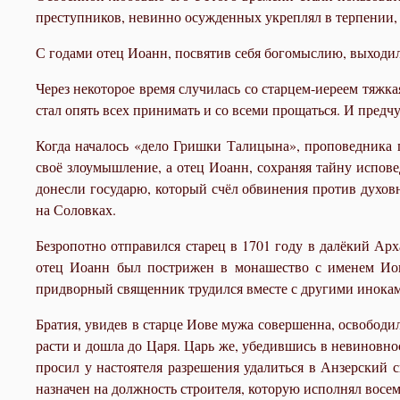
преступников, невинно осужденных укреплял в терпении, т
С годами отец Иоанн, посвятив себя богомыслию, выходил
Через некоторое время случилась со старцем-иереем тяжка
стал опять всех принимать и со всеми прощаться. И предчу
Когда началось «дело Гришки Талицына», проповедника 
своё злоумышление, а отец Иоанн, сохраняя тайну испове
донесли государю, который счёл обвинения против духо
на Соловках.
Безропотно отправился старец в 1701 году в далёкий Ар
отец Иоанн был пострижен в монашество с именем Иов
придворный священник трудился вместе с другими инокам
Братия, увидев в старце Иове мужа совершенна, освободил
расти и дошла до Царя. Царь же, убедившись в невиновнос
просил у настоятеля разрешения удалиться в Анзерский с
назначен на должность строителя, которую исполнял восем