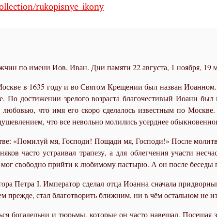
ollection/rukopisnye-ikony
ин по имени Иов, Иван. Дни памяти 22 августа, 1 ноября, 19 м
оскве в 1635 году и во Святом Крещении был назван Иоанном. В
е. По достижении зрелого возраста благочестивый Иоанн был
 любовью, что имя его скоро сделалось известным по Москве
душевлением, что все невольно молились усерднее обыкновенно
итве: «Помилуй мя, Господи! Пощади мя, Господи!» После мол
яков часто устраивал трапезу, а для облегчения участи несч
й мог свободно прийти к любимому пастырю. А он после беседы 
тора Петра I. Император сделал отца Иоанна сначала придворн
ем прежде, стал благотворить ближним, ни в чём остальном не и
ься богадельни и тюрьмы, которые он часто навещал. Посещая 