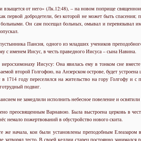
 и взыщется от него» (Лк.12:48), – на новом поприще священно
к первой добродетели, без которой не может быть спасения; 
а больными. Он сам посещал больных, омывал и перевязывал им
опускал.
 пустынника Паисия, одного из младших учеников преподобног
му с именем Иисус, в честь праведного Иисуса – сына Навина.
 иеросхимонаху Иисусу: Она явилась ему в тонком сне вместе
ваемой второй Голгофою, на Анзерском острове, будет устроена
с в 1714 году переселился на жительство на гору Голгофу и 
оготрудный подвиг.
аисием не замедлили исполнить небесное повеление и освятили 
лено преосвященным Варнавою. Была выстроена церковь в чест
нёс немало пожертвований в обустройство нового скита.
е же начала, кои были установлены преподобным Елеазаром в 
не затворял тесто. В своей келлии старец постоянно занимался р