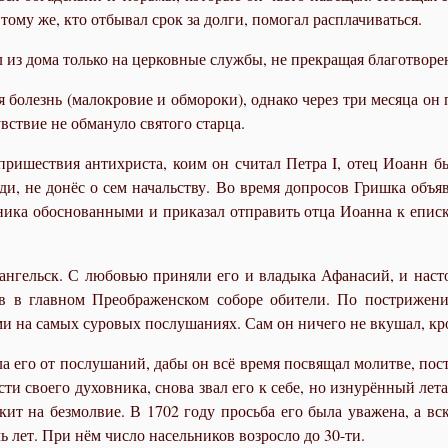
ому же, кто отбывал срок за долги, помогал расплачиваться.
 из дома только на церковные службы, не прекращая благотворе
я болезнь (малокровие и обмороки), однако через три месяца о
вствие не обмануло святого старца.
пришествия антихриста, коим он считал Петра I, отец Иоанн б
ди, не донёс о сем начальству. Во время допросов Гришка объя
вника обоснованными и приказал отправить отца Иоанна к епи
хангельск. С любовью приняли его и владыка Афанасий, и нас
 в главном Преображенском соборе обители. По пострижен
и на самых суровых послушаниях. Сам он ничего не вкушал, кро
а его от послушаний, дабы он всё время посвящал молитве, пос
ти своего духовника, снова звал его к себе, но изнурённый лет
кит на безмолвие. В 1702 году просьба его была уважена, а вс
ь лет. При нём число насельников возросло до 30-ти.