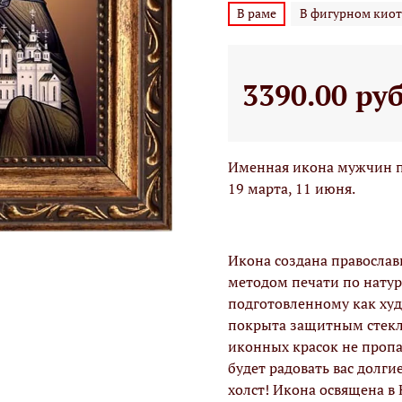
В раме
В фигурном киот
3390.00 ру
Именная икона мужчин по
19 марта, 11 июня.
Икона создана правосла
методом печати по натур
подготовленному как худо
покрыта защитным стекло
иконных красок не проп
будет радовать вас долги
холст! Икона освящена в