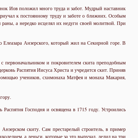
инок Иов положил много труда и забот. Мудрый наставник
приучал к постоянному труду и заботе о ближних. Особым
 раны, а нередко исцелял их недуги своей молитвой. При
о Елеазара Анзерского, который жил на Секирной горе. В
 с первоначальником и покровителем скита преподобным
 церковь Распятия Иисуса Христа и учредится скит. Приняв
с помощью учеников, схимонаха Матфея и монаха Макария,
гору.
ь Распятия Господня и освящена в 1715 году. Устроились
Анзерском скиту. Сам престарелый строитель, в пример
укоделием, а деньги, которые за это выручал, делил на три