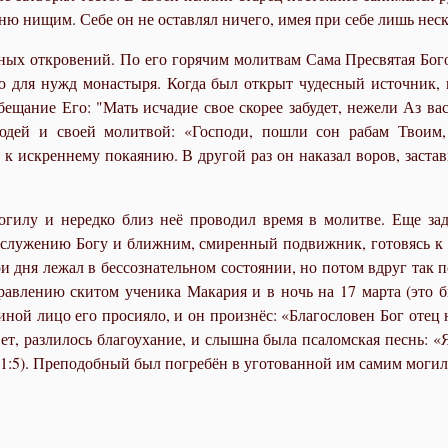
ню нищим. Себе он не оставлял ничего, имея при себе лишь нес
ых откровений. По его горячим молитвам Сама Пресвятая Богоро
ю для нужд монастыря. Когда был открыт чудесный источник, 
обещание Его: "Мать исчадие свое скорее забудет, нежели Аз в
ей и своей молитвой: «Господи, пошли сон рабам Твоим,
 к искреннему покаянию. В другой раз он наказал воров, заста
огилу и нередко близ неё проводил время в молитве. Еще зад
 служению Богу и ближним, смиренный подвижник, готовясь к 
ри дня лежал в бессознательном состоянии, но потом вдруг так 
равлению скитом ученика Макария и в ночь на 17 марта (это б
ной лицо его просияло, и он произнёс: «Благословен Бог отец н
ет, разлилось благоухание, и слышна была псаломская песнь: «
1:5). Преподобный был погребён в уготованной им самим могиле