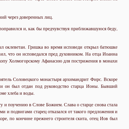
ний через доверенных лиц.
н поправился и, как бы предчувствуя приближавшуюся беду,
ыл оклеветан. Гришка во время исповеди открыл батюшке
вил, что он исповедался пред духовником. На отца Иоанна
скопу Холмогорскому Афанасию для пострижения в монахи
тоятель Соловецкого монастыря архимандрит Фирс. Вскоре
ии он был отдан под руководство старца Ионы. Бывший
ме хлеба и воды.
ту и поучению в Слове Божием. Слава о старце снова стала
ами и подвигами старец отказался от такого предложения и
коре, по кончине прежнего строителя скита, отец Иов был