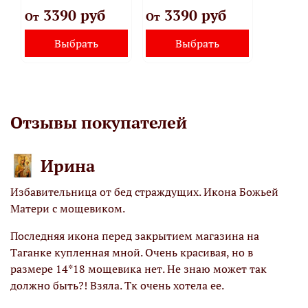
3390 руб
3390 руб
От
От
Выбрать
Выбрать
Отзывы покупателей
Ирина
Избавительница от бед страждущих. Икона Божьей
М
Матери с мощевиком.
К
х
Последняя икона перед закрытием магазина на
М
Таганке купленная мной. Очень красивая, но в
х
размере 14*18 мощевика нет. Не знаю может так
!
должно быть?! Взяла. Тк очень хотела ее.
О
я
н