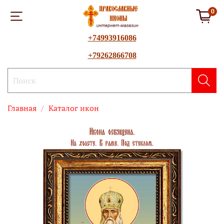
0
+74993916086
+79262866708
Главная
Каталог икон