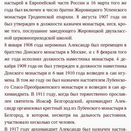
на­сты­рей в Ев­ро­пей­ской ча­сти Рос­сии и 16 мар­та то­го же
го­да был вклю­чен в чис­ло бра­тии Жи­ро­виц­ко­го Успен­ско­го
мо­на­сты­ря Грод­нен­ской епар­хии. 8 ав­гу­ста 1907 го­да он
был утвер­жден в долж­но­сти каз­на­чея мо­на­сты­ря, неся, кро­
ме то­го, по­слу­ша­ние за­ве­ду­ю­ще­го Жи­ро­виц­кой двух­класс­
ной цер­ков­но­при­ход­ской шко­лой.
8 ян­ва­ря 1908 го­да иеро­мо­нах Алек­сандр был пе­ре­ме­щен в
брат­ство Дон­ско­го мо­на­сты­ря в Москве, и с 8 фев­ра­ля то­го
же го­да ис­пол­нял долж­ность на­мест­ни­ка мо­на­сты­ря. 4 де­
каб­ря 1909 го­да он был утвер­жден в долж­но­сти на­мест­ни­ка
Дон­ско­го мо­на­сты­ря и 6 мая 1910 го­да воз­ве­ден в сан игу­
ме­на. В том же го­ду он был на­зна­чен на­сто­я­те­лем Лу­бен­ско­
го Спа­со-Пре­об­ра­жен­ско­го мо­на­сты­ря и воз­ве­ден в сан ар­
хи­манд­ри­та. В 1911 го­ду, ко­гда был тор­же­ствен­но про­слав­
лен свя­ти­тель Иоасаф Бел­го­род­ский, ар­хи­манд­рит Алек­
сандр ор­га­ни­зо­вал крест­ный ход из Лу­бен­ско­го мо­на­сты­ря в
Бел­го­род, в ко­то­ром, несмот­ря на даль­ность рас­сто­я­ния,
участ­во­ва­ло несколь­ко сот че­ло­век.
В 1917 го­ду ар­хи­манд­рит Алек­сандр был на­зна­чен на­сто­я­