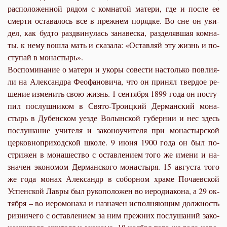
рас­по­ло­жен­ной ря­дом с ком­на­той ма­те­ри, где и по­сле ее
смер­ти оста­ва­лось все в преж­нем по­ряд­ке. Во сне он уви­
дел, как буд­то раз­дви­ну­лась за­на­вес­ка, раз­де­ляв­шая ком­на­
ты, к нему во­шла мать и ска­за­ла: «Остав­ляй эту жизнь и по­
сту­пай в мо­на­стырь».
Вос­по­ми­на­ние о ма­те­ри и уко­ры со­ве­сти на­столь­ко по­вли­я­
ли на Алек­сандра Фе­о­фа­но­ви­ча, что он при­нял твер­дое ре­
ше­ние из­ме­нить свою жизнь. 1 сен­тяб­ря 1899 го­да он по­сту­
пил по­слуш­ни­ком в Свя­то-Тро­иц­кий Дер­ман­ский мо­на­
стырь в Ду­бен­ском уез­де Во­лын­ской гу­бер­нии и нес здесь
по­слу­ша­ние учи­те­ля и за­ко­но­учи­те­ля при мо­на­стыр­ской
цер­ков­но­при­ход­ской шко­ле. 9 июня 1900 го­да он был по­
стри­жен в мо­на­ше­ство с остав­ле­ни­ем то­го же име­ни и на­
зна­чен эко­но­мом Дер­ман­ско­го мо­на­сты­ря. 15 ав­гу­ста то­го
же го­да мо­нах Алек­сандр в со­бор­ном хра­ме По­ча­ев­ской
Успен­ской Лав­ры был ру­ко­по­ло­жен во иеро­ди­а­ко­на, а 29 ок­
тяб­ря – во иеро­мо­на­ха и на­зна­чен ис­пол­ня­ю­щим долж­ность
риз­ни­че­го с остав­ле­ни­ем за ним преж­них по­слу­ша­ний за­ко­