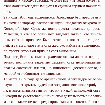
тив­шись к на­ро­ду, го­во­рил: «Пой­те все!» И то­гда бо­лее ты­
ся­чи мо­ля­щих­ся еди­ны­ми усты и еди­ным серд­цем на­чи­на­ли
петь.
28 июля 1938 го­да ар­хи­епи­скоп Алек­сандр был аре­сто­ван и
за­клю­чен в тюрь­му, рас­по­ло­жен­ную непо­да­ле­ку от хра­ма на
Хо­лод­ной Го­ре. Сра­зу же по­сле аре­ста на­ча­лись до­про­сы.
Услы­шав, в чем его об­ви­ня­ют, вла­ды­ка за­явил, что ви­нов­
ным се­бя не при­зна­ет. Бы­ли за­чи­та­ны по­ка­за­ния сви­де­те­
лей, а за­тем сле­до­ва­тель стал же­сто­ко из­би­вать ар­хи­епи­ско­
па, тре­буя, чтобы он при­знал се­бя ви­нов­ным.
Под воз­дей­стви­ем пы­ток ар­хи­епи­скоп ска­зал, что, от­ри­ца­
тель­но вос­при­няв за­кры­тие церк­вей, стал непри­ми­ри­мым
вра­гом со­вет­ской вла­сти, но шпи­он­ской де­я­тель­но­стью, в
ко­то­рой его об­ви­ня­ют, не за­ни­мал­ся.
15 мар­та 1939 го­да де­ло ар­хи­епи­ско­па Алек­сандра бы­ло за­
слу­ша­но в за­кры­том су­деб­ном за­се­да­нии во­ен­но­го три­бу­на­
ла, и здесь вла­ды­ка за­явил, что ни в ка­кой шпи­он­ской ор­га­
ни­за­ции не участ­во­вал и шпи­он­ской де­я­тель­но­стью не за­ни­
мал­ся, а так­же не вел сре­ди при­хо­жан ан­ти­со­вет­ской аги­та­