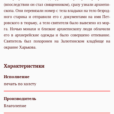
(впо­след­ствии он стал свя­щен­ни­ком), сра­зу узна­ли ар­хи­епи­
ско­па. Они пе­ре­вя­за­ли но­мер с те­ла вла­ды­ки на те­ло без­род­
но­го ста­ри­ка и от­пра­ви­ли его с до­ку­мен­та­ми на имя Пет­
ров­ско­го в тюрь­му, а те­ло свя­ти­те­ля бы­ло вы­ве­зе­но из мор­
га. Но­чью мо­на­хи и близ­кие ар­хи­епи­ско­пу лю­ди об­ла­чи­ли
его в ар­хи­ерей­ские одеж­ды и бы­ло со­вер­ше­но от­пе­ва­ние.
Свя­ти­тель был по­хо­ро­нен на За­лю­тин­ском клад­би­ще на
окра­ине Харь­ко­ва.
Характеристики
Исполнение
печать по холсту
Производитель
Благолепие