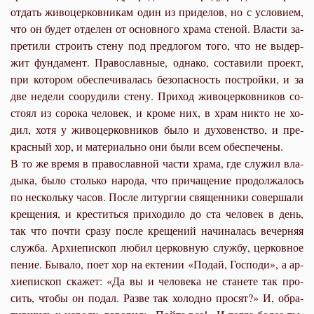
от­дать жи­во­цер­ков­ни­кам один из при­де­лов, но с усло­ви­ем,
что он бу­дет от­де­лен от ос­нов­но­го хра­ма сте­ной. Вла­сти за­
пре­ти­ли стро­ить сте­ну под пред­ло­гом то­го, что не вы­дер­
жит фун­да­мент. Пра­во­слав­ные, од­на­ко, со­ста­ви­ли про­ект,
при ко­то­ром обес­пе­чи­ва­лась без­опас­ность по­строй­ки, и за
две неде­ли со­ору­ди­ли сте­ну. При­ход жи­во­цер­ков­ни­ков со­
сто­ял из со­ро­ка че­ло­век, и кро­ме них, в храм ни­кто не хо­
дил, хо­тя у жи­во­цер­ков­ни­ков бы­ло и ду­хо­вен­ство, и пре­
крас­ный хор, и ма­те­ри­аль­но они бы­ли всем обес­пе­че­ны.
В то же вре­мя в пра­во­слав­ной ча­сти хра­ма, где слу­жил вла­
ды­ка, бы­ло столь­ко на­ро­да, что при­ча­ще­ние про­дол­жа­лось
по несколь­ку ча­сов. По­сле ли­тур­гии свя­щен­ни­ки со­вер­ша­ли
кре­ще­ния, и кре­стить­ся при­хо­ди­ло до ста че­ло­век в день,
так что по­чти сра­зу по­сле кре­ще­ний на­чи­на­лась ве­чер­няя
служ­ба. Ар­хи­епи­скоп лю­бил цер­ков­ную служ­бу, цер­ков­ное
пе­ние. Бы­ва­ло, по­ет хор на ек­те­нии «По­дай, Гос­по­ди», а ар­
хи­епи­скоп ска­жет: «Да вы и че­ло­ве­ка не ста­не­те так про­
сить, чтобы он по­дал. Раз­ве так хо­лод­но про­сят?» И, об­ра­