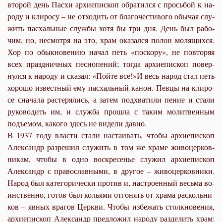
вто­рой день Пас­хи ар­хи­епи­скоп об­ра­тил­ся с прось­бой к на­
ро­ду и кли­ро­су – не от­хо­дить от бла­го­че­сти­во­го обы­чая слу­
жить пас­халь­ные служ­бы хо­тя бы три дня. День был ра­бо­
чим, но, несмот­ря на это, храм ока­зал­ся по­лон мо­ля­щих­ся.
Хор по обык­но­ве­нию на­чал петь «по­ско­ру», не по­вто­ряя
всех празд­нич­ных пес­но­пе­ний; то­гда ар­хи­епи­скоп по­вер­
нул­ся к на­ро­ду и ска­зал: «Пой­те все!»И весь на­род стал петь
хо­ро­шо из­вест­ный ему пас­халь­ный ка­нон. Пев­цы на кли­ро­
се сна­ча­ла рас­те­ря­лись, а за­тем под­хва­ти­ли пе­ние и ста­ли
ру­ко­во­дить им, и служ­ба про­шла с та­ким мо­лит­вен­ным
подъ­емом, ка­ко­го здесь не ви­де­ли дав­но.
В 1937 го­ду вла­сти ста­ли на­ста­и­вать, чтобы ар­хи­епи­скоп
Алек­сандр раз­ре­шил слу­жить в том же хра­ме жи­во­цер­ков­
ни­кам, чтобы в од­но вос­кре­се­нье слу­жил ар­хи­епи­скоп
Алек­сандр с пра­во­слав­ны­ми, в дру­гое – жи­во­цер­ков­ни­ки.
На­род был ка­те­го­ри­че­ски про­тив и, на­стро­ен­ный весь­ма во­
ин­ствен­но, го­тов был ко­лья­ми от­го­нять от хра­ма рас­коль­ни­
ков – яв­ных вра­гов Церк­ви. Чтобы из­бе­жать столк­но­ве­ния,
ар­хи­епи­скоп Алек­сандр пред­ло­жил на­ро­ду раз­де­лить храм: