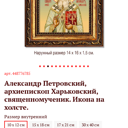
арт.
448776785
Александр Петровский,
архиепископ Харьковский,
священномученик. Икона на
холсте.
Размер внутренний
10 х 12 см
15 х 18 см
17 х 21 см
30 х 40 см