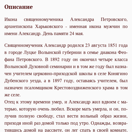
Описание
Икона священномученика Александра Петровского,
архиепископа Харьковского - именная икона мужчин по
имени Александр. День памяти 24 мая.
Свя­щен­но­му­че­ник Алек­сандр ро­дил­ся 23 ав­гу­ста 1851 го­да
в го­ро­де Луц­ке Во­лын­ской гу­бер­нии в се­мье диа­ко­на Фе­о­
фа­на Пет­ров­ско­го. В 1892 го­ду он окон­чил че­ты­ре клас­са
Во­лын­ской Ду­хов­ной се­ми­на­рии и в том же го­ду был на­зна­
чен учи­те­лем цер­ков­но-при­ход­ской шко­лы в се­ле Ко­ня­ги­но
Ду­бен­ско­го уез­да, а в 1897 го­ду, оста­ва­ясь учи­те­лем, был
на­зна­чен пса­лом­щи­ком Кре­сто­воз­дви­жен­ско­го хра­ма в том
же се­ле.
Отец к это­му вре­ме­ни умер, и Алек­сандр жил вдво­ем с ма­
те­рью, ко­то­рую очень лю­бил. Вско­ре мать умер­ла, и он, по­
лу­чив пол­ную сво­бо­ду, стал ве­сти воль­ный об­раз жиз­ни,
при­хо­дя иной раз до­мой толь­ко под утро. Од­на­жды, воз­вра­
тив­шись до­мой на рас­све­те, он лег спать в сво­ей ком­на­те,