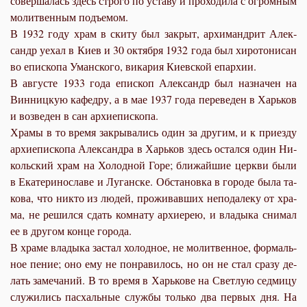
со­вер­ша­лась здесь стро­го по уста­ву и про­хо­ди­ла с огром­ным
мо­лит­вен­ным подъ­емом.
В 1932 го­ду храм в ски­ту был за­крыт, ар­хи­манд­рит Алек­
сандр уехал в Ки­ев и 30 ок­тяб­ря 1932 го­да был хи­ро­то­ни­сан
во епи­ско­па Уман­ско­го, ви­ка­рия Ки­ев­ской епар­хии.
В ав­гу­сте 1933 го­да епи­скоп Алек­сандр был на­зна­чен на
Вин­ниц­кую ка­фед­ру, а в мае 1937 го­да пе­ре­ве­ден в Харь­ков
и воз­ве­ден в сан ар­хи­епи­ско­па.
Хра­мы в то вре­мя за­кры­ва­лись один за дру­гим, и к при­ез­ду
ар­хи­епи­ско­па Алек­сандра в Харь­ков здесь остал­ся один Ни­
коль­ский храм на Хо­лод­ной Го­ре; бли­жай­шие церк­ви бы­ли
в Ека­те­ри­но­сла­ве и Лу­ган­ске. Об­ста­нов­ка в го­ро­де бы­ла та­
ко­ва, что ни­кто из лю­дей, про­жи­вав­ших непо­да­ле­ку от хра­
ма, не ре­шил­ся сдать ком­на­ту ар­хи­ерею, и вла­ды­ка сни­мал
ее в дру­гом кон­це го­ро­да.
В хра­ме вла­ды­ка за­стал хо­лод­ное, не мо­лит­вен­ное, фор­маль­
ное пе­ние; оно ему не по­нра­ви­лось, но он не стал сра­зу де­
лать за­ме­ча­ний. В то вре­мя в Харь­ко­ве на Свет­лую сед­ми­цу
слу­жи­лись пас­халь­ные служ­бы толь­ко два пер­вых дня. На