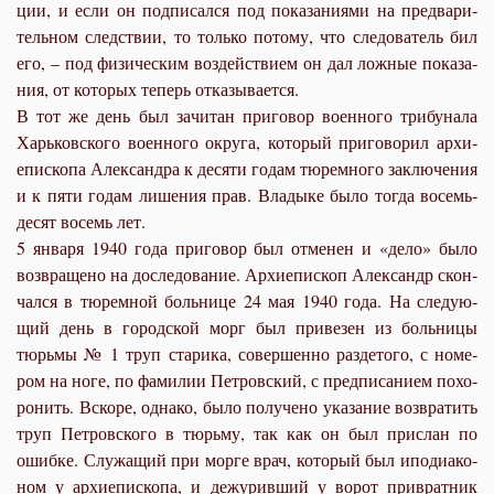
ции, и ес­ли он под­пи­сал­ся под по­ка­за­ни­я­ми на пред­ва­ри­
тель­ном след­ствии, то толь­ко по­то­му, что сле­до­ва­тель бил
его, – под физи­че­ским воз­дей­стви­ем он дал лож­ные по­ка­за­
ния, от ко­то­рых те­перь от­ка­зы­ва­ет­ся.
В тот же день был за­чи­тан при­го­вор во­ен­но­го три­бу­на­ла
Харь­ков­ско­го во­ен­но­го окру­га, ко­то­рый при­го­во­рил ар­хи­
епи­ско­па Алек­сандра к де­ся­ти го­дам тю­рем­но­го за­клю­че­ния
и к пя­ти го­дам ли­ше­ния прав. Вла­ды­ке бы­ло то­гда во­семь­
де­сят во­семь лет.
5 ян­ва­ря 1940 го­да при­го­вор был от­ме­нен и «де­ло» бы­ло
воз­вра­ще­но на до­сле­до­ва­ние. Ар­хи­епи­скоп Алек­сандр скон­
чал­ся в тю­рем­ной боль­ни­це 24 мая 1940 го­да. На сле­ду­ю­
щий день в го­род­ской морг был при­ве­зен из боль­ни­цы
тюрь­мы № 1 труп ста­ри­ка, со­вер­шен­но раз­де­то­го, с но­ме­
ром на но­ге, по фа­ми­лии Пет­ров­ский, с пред­пи­са­ни­ем по­хо­
ро­нить. Вско­ре, од­на­ко, бы­ло по­лу­че­но ука­за­ние воз­вра­тить
труп Пет­ров­ско­го в тюрь­му, так как он был при­слан по
ошиб­ке. Слу­жа­щий при мор­ге врач, ко­то­рый был ипо­ди­а­ко­
ном у ар­хи­епи­ско­па, и де­жу­рив­ший у во­рот при­врат­ник