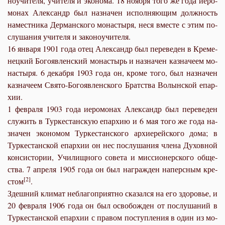
но­учи­те­ля, учи­те­ля и эко­но­ма. 18 но­яб­ря то­го же го­да иеро­
мо­нах Алек­сандр был на­зна­чен ис­пол­ня­ю­щим долж­ность
на­мест­ни­ка Дер­ман­ско­го мо­на­сты­ря, неся вме­сте с этим по­
слу­ша­ния учи­те­ля и за­ко­но­учи­те­ля.
16 ян­ва­ря 1901 го­да отец Алек­сандр был пе­ре­ве­ден в Кре­ме­
нец­кий Бо­го­яв­лен­ский мо­на­стырь и на­зна­чен каз­на­че­ем мо­
на­сты­ря. 6 де­каб­ря 1903 го­да он, кро­ме то­го, был на­зна­чен
каз­на­че­ем Свя­то-Бо­го­яв­лен­ско­го Брат­ства Во­лын­ской епар­
хии.
1 фев­ра­ля 1903 го­да иеро­мо­нах Алек­сандр был пе­ре­ве­ден
слу­жить в Тур­ке­стан­скую епар­хию и 6 мая то­го же го­да на­
зна­чен эко­но­мом Тур­ке­стан­ско­го ар­хи­ерей­ско­го до­ма; в
Тур­ке­стан­ской епар­хии он нес по­слу­ша­ния чле­на Ду­хов­ной
кон­си­сто­рии, Учи­лищ­но­го со­ве­та и мис­си­о­нер­ско­го об­ще­
ства. 7 ап­ре­ля 1905 го­да он был на­граж­ден на­перс­ным кре­
[2]
стом
.
Здеш­ний кли­мат небла­го­при­ят­но ска­зал­ся на его здо­ро­вье, и
20 фев­ра­ля 1906 го­да он был осво­бож­ден от по­слу­ша­ний в
Тур­ке­стан­ской епар­хии с пра­вом по­ступ­ле­ния в один из мо­