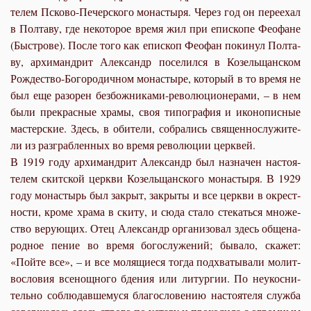
те­лем Пско­во-Пе­чер­ско­го мо­на­сты­ря. Через год он пе­ре­ехал
в Пол­та­ву, где неко­то­рое вре­мя жил при епи­ско­пе Фе­о­фане
(Быст­ро­ве). По­сле то­го как епи­скоп Фе­о­фан по­ки­нул Пол­та­
ву, ар­хи­манд­рит Алек­сандр по­се­лил­ся в Ко­зе­льщан­ском
Рож­де­ство-Бо­го­ро­дич­ном мо­на­сты­ре, ко­то­рый в то вре­мя не
был еще ра­зо­рен без­бож­ни­ка­ми-ре­во­лю­ци­о­не­ра­ми, – в нем
бы­ли пре­крас­ные хра­мы, своя ти­по­гра­фия и ико­но­пис­ные
ма­стер­ские. Здесь, в оби­те­ли, со­бра­лись свя­щен­но­слу­жи­те­
ли из раз­граб­лен­ных во вре­мя ре­во­лю­ции церк­вей.
В 1919 го­ду ар­хи­манд­рит Алек­сандр был на­зна­чен на­сто­я­
те­лем скит­ской церк­ви Ко­зе­льщан­ско­го мо­на­сты­ря. В 1929
го­ду мо­на­стырь был за­крыт, за­кры­ты и все церк­ви в окрест­
но­сти, кро­ме хра­ма в ски­ту, и сю­да ста­ло сте­кать­ся мно­же­
ство ве­ру­ю­щих. Отец Алек­сандр ор­га­ни­зо­вал здесь об­ще­на­
род­ное пе­ние во вре­мя бо­го­слу­же­ний; бы­ва­ло, ска­жет:
«Пой­те все», – и все мо­ля­щи­е­ся то­гда под­хва­ты­ва­ли мо­лит­
во­сло­вия все­нощ­но­го бде­ния или ли­тур­гии. По неукос­ни­
тель­но со­блю­дав­ше­му­ся бла­го­сло­ве­нию на­сто­я­те­ля служ­ба