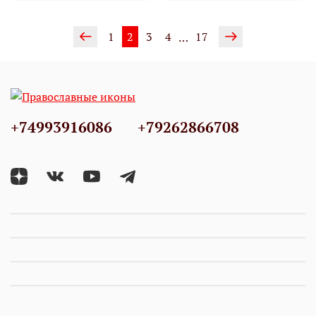
1
2
3
4
17
…
+74993916086
+79262866708