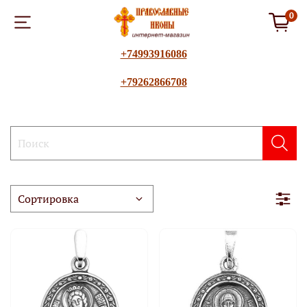
0
+74993916086
+79262866708