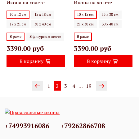
Икона на холсте.
Икона на холсте.
10 х 12 см
15 х 18 см
10 х 15 см
15 х 20 см
17 х 21 см
30 х 40 см
21 х 30 см
30 х 40 см
В раме
В фигурном киоте
В раме
3390.00 руб
3390.00 руб
В корзину
В корзину
1
2
3
4
19
…
+74993916086
+79262866708