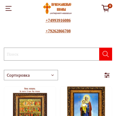
0
+74993916086
+79262866708