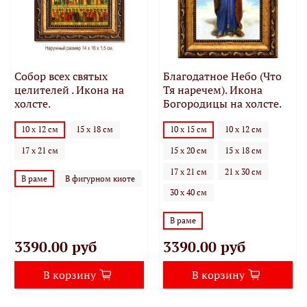
Собор всех святых
Благодатное Небо (Что
целителей . Икона на
Тя наречем). Икона
холсте.
Богородицы на холсте.
10 х 12 см
15 х 18 см
10 х 15 см
10 х 12 см
17 х 21 см
15 х 20 см
15 х 18 см
17 х 21 см
21 х 30 см
В раме
В фигурном киоте
30 х 40 см
В раме
3390.00 руб
3390.00 руб
В корзину
В корзину