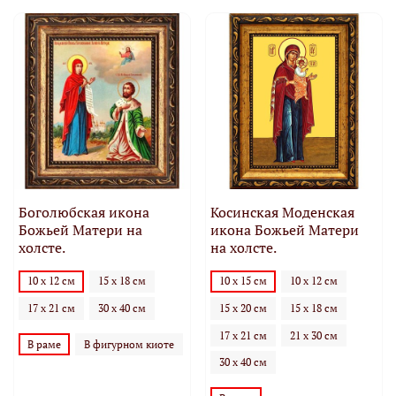
Боголюбская икона
Косинская Моденская
Божьей Матери на
икона Божьей Матери
холсте.
на холсте.
10 х 12 см
15 х 18 см
10 х 15 см
10 х 12 см
17 х 21 см
30 х 40 см
15 х 20 см
15 х 18 см
17 х 21 см
21 х 30 см
В раме
В фигурном киоте
30 х 40 см