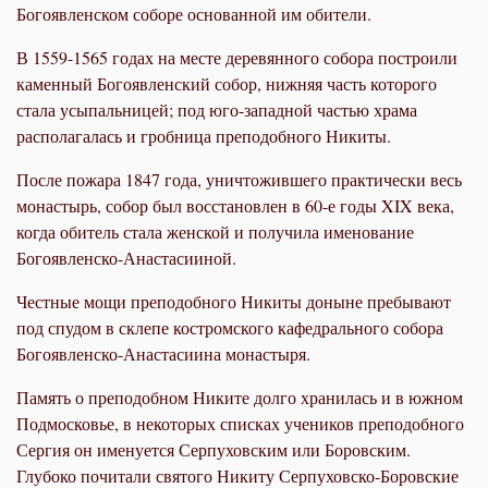
Богоявленском соборе основанной им обители.
В 1559-1565 годах на месте деревянного собора построили
каменный Богоявленский собор, нижняя часть которого
стала усыпальницей; под юго-западной частью храма
располагалась и гробница преподобного Никиты.
После пожара 1847 года, уничтожившего практически весь
монастырь, собор был восстановлен в 60-е годы XIX века,
когда обитель стала женской и получила именование
Богоявленско-Анастасииной.
Честные мощи преподобного Никиты доныне пребывают
под спудом в склепе костромского кафедрального собора
Богоявленско-Анастасиина монастыря.
Память о преподобном Никите долго хранилась и в южном
Подмосковье, в некоторых списках учеников преподобного
Сергия он именуется Серпуховским или Боровским.
Глубоко почитали святого Никиту Серпуховско-Боровские