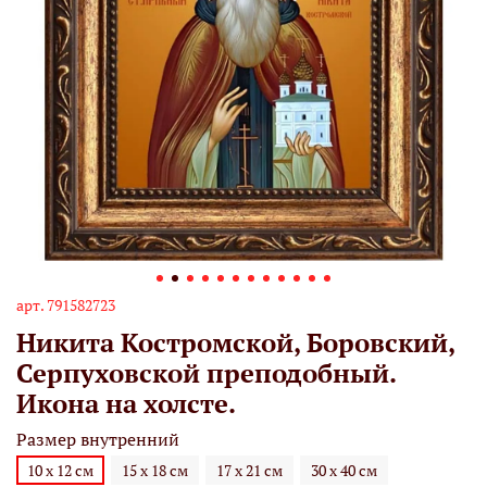
арт.
791582723
Никита Костромской, Боровский,
Серпуховской преподобный.
Икона на холсте.
Размер внутренний
10 х 12 см
15 х 18 см
17 х 21 см
30 х 40 см