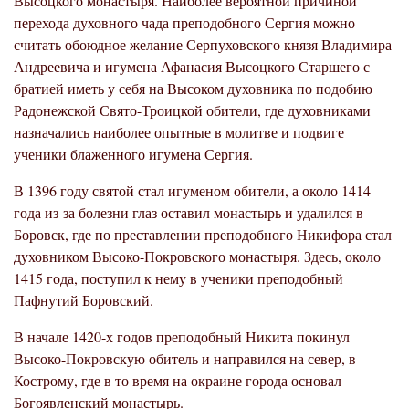
Высоцкого монастыря. Наиболее вероятной причиной
перехода духовного чада преподобного Сергия можно
считать обоюдное желание Серпуховского князя Владимира
Андреевича и игумена Афанасия Высоцкого Старшего с
братией иметь у себя на Высоком духовника по подобию
Радонежской Свято-Троицкой обители, где духовниками
назначались наиболее опытные в молитве и подвиге
ученики блаженного игумена Сергия.
В 1396 году святой стал игуменом обители, а около 1414
года из-за болезни глаз оставил монастырь и удалился в
Боровск, где по преставлении преподобного Никифора стал
духовником Высоко-Покровского монастыря. Здесь, около
1415 года, поступил к нему в ученики преподобный
Пафнутий Боровский.
В начале 1420-х годов преподобный Никита покинул
Высоко-Покровскую обитель и направился на север, в
Кострому, где в то время на окраине города основал
Богоявленский монастырь.