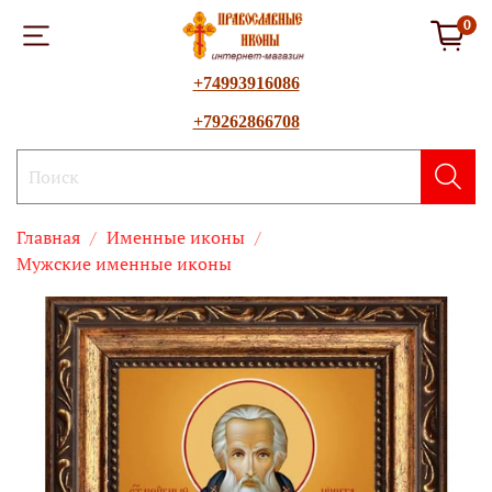
0
+74993916086
+79262866708
Главная
Именные иконы
Мужские именные иконы